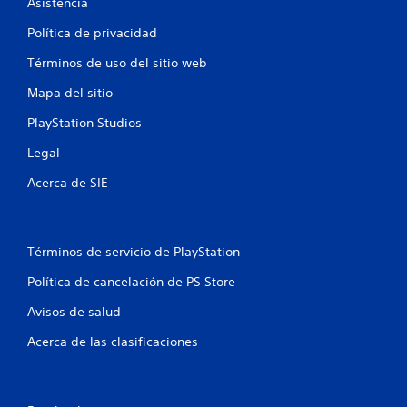
Asistencia
g
e
o
s
Política de privacidad
p
t
a
a
Términos de uso del sitio web
r
h
a
Mapa del sitio
á
p
p
PlayStation Studios
r
t
a
i
Legal
c
c
t
a
Acerca de SIE
i
.
c
a
S
r
Términos de servicio de PlayStation
e
l
p
a
Política de cancelación de PS Store
f
u
o
e
Avisos de salud
r
d
m
Acerca de las clasificaciones
e
a
j
d
u
e
g
j