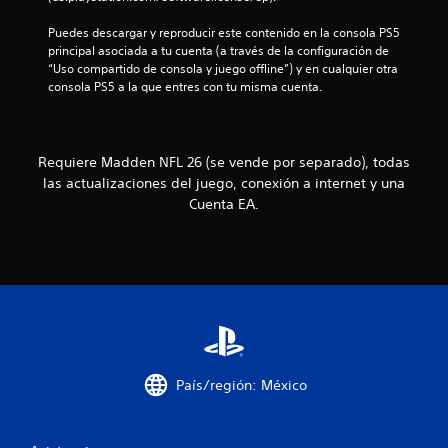
e
b
j
c
r
Puedes descargar y reproducir este contenido en la consola PS5 
u
u
a
principal asociada a tu cuenta (a través de la configuración de 
g
e
c
“Uso compartido de consola y juego offline”) y en cualquier otra 
a
n
i
consola PS5 a la que entres con tu misma cuenta.
d
c
ó
o
i
n
r
a
d
e
s
e
s
Requiere Madden NFL 26 (se vende por separado), todas
d
l
.
las actualizaciones del juego, conexión a internet y una
u
c
Cuenta EA.
r
o
a
n
n
t
t
r
e
o
t
l
o
o
d
l
o
a
e
r
País/región: México
l
e
j
s
u
p
e
u