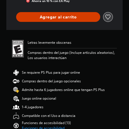
Ahorra un 10 % con EA Play
u
e
u
s
c
e
s
g
a
i
d
e
a
f
ó
Agregar al carrito
e
a
r
í
n
n
i
s
o
p
l
d
i
g
r
e
é
n
e
o
e
n
n
n
m
Letras levemente obscenas
r
t
e
e
e
e
i
c
r
d
Compras dentro del juego (Incluye artículos aleatorios),
n
c
e
a
i
Los usuarios interactúan
v
a
s
l
o
o
d
i
d
:
z
e
d
e
4
Se requiere PS Plus para jugar online
a
s
a
l
.
l
d
d
j
Compras dentro del juego opcionales
6
t
e
d
u
7
Admite hasta 6 jugadores online que tengan PS Plus
a
c
e
e
e
p
a
u
g
s
Juego online opcional
a
d
s
o
t
r
a
a
e
1-4 jugadores
r
a
a
r
l
e
Compatible con el Uso a distancia
t
l
l
i
l
i
t
o
g
l
Funciones de accesibilidad (13)
.
a
s
i
a
Funciones de accesibilidad