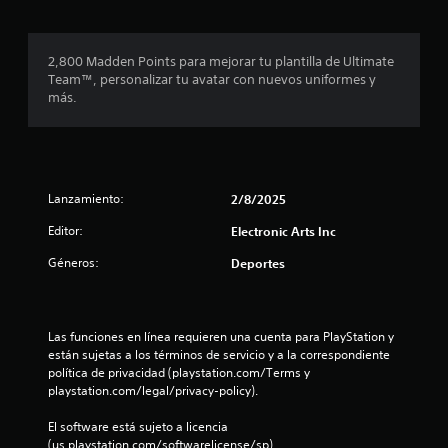
s
P
a
a
i
u
r
c
e
t
c
2,800 Madden Points para mejorar tu plantilla de Ultimate
f
d
e
e
Team™, personalizar tu avatar con nuevos uniformes y
e
m
d
más.
s
i
á
e
j
s
r
u
c
f
a
g
á
u
a
a
c
n
r
i
Lanzamiento:
2/8/2025
e
s
c
l
n
i
Editor:
m
Electronic Arts Inc
t
n
i
e
o
a
Géneros:
Deportes
n
r
c
o
t
n
t
e
o
i
c
n
s
v
Las funciones en línea requieren una cuenta para PlayStation y 
o
i
a
están sujetas a los términos de servicio y a la correspondiente 
n
e
n
r
política de privacidad (playstation.com/Terms y 
o
c
l
playstation.com/legal/privacy-policy).
t
s
o
a
r
n
v
El software está sujeto a licencia 
o
s
i
(us.playstation.com/softwarelicense/sp).
s