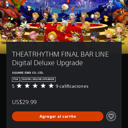
THEATRHYTHM FINAL BAR LINE 
Digital Deluxe Upgrade
SQUARE ENIX CO. LTD.
PS4
DIGITAL DELUXE UPGRADE
5
9 calificaciones
C
a
l
US$29.99
i
f
i
Agregar al carrito
c
a
c