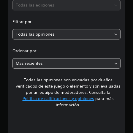
9
ó
Todas las ediciones
c
a
n
l
Filtrar por:
i
p
f
i
Todas las opiniones
r
c
a
o
c
Ordenar por:
i
m
o
Más recientes
n
e
e
s
Todas las opiniones son enviadas por dueños
d
verificados de este juego o elemento y son evaluadas
i
por un equipo de moderadores. Consulta la
Política de calificaciones y opiniones
para más
o
información.
:
5