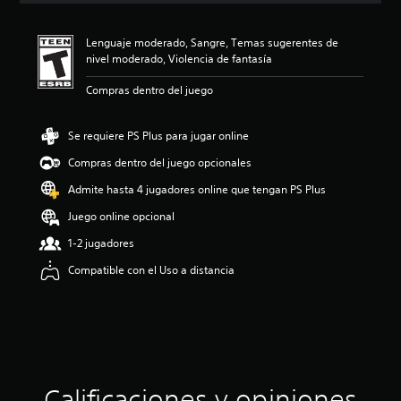
i
ó
Lenguaje moderado, Sangre, Temas sugerentes de
n
nivel moderado, Violencia de fantasía
p
r
Compras dentro del juego
o
m
e
Se requiere PS Plus para jugar online
d
i
Compras dentro del juego opcionales
o
Admite hasta 4 jugadores online que tengan PS Plus
:
5
Juego online opcional
e
s
1-2 jugadores
t
Compatible con el Uso a distancia
r
e
l
l
a
s
d
e
Calificaciones y opiniones
c