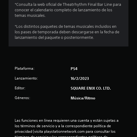
*Consulta la web oficial de Theatrhythm Final Bar Line para
e
conocer el calendario completo de lanzamiento de los
temas musicales.
s
*Los distintos paquetes de temas musicales incluidos en
los pases de temporada deben descargarse en la fecha de
lanzamiento del paquete o posteriormente.
Plataforma:
PS4
Lanzamiento:
16/2/2023
Editor:
SQUARE ENIX CO. LTD.
Géneros:
Música/Ritmo
Las funciones en línea requieren una cuenta y están sujetas a 
los términos de servicio y a la correspondiente política de 
privacidad (visita playstationnetwork.com para consultar los 
términos de servicio y las correspondientes políticas de 