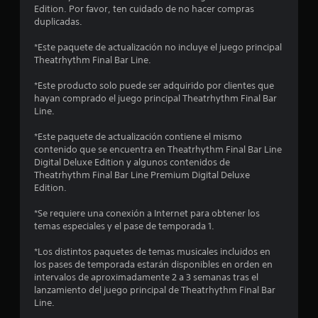
9
Edition. Por favor, ten cuidado de no hacer compras
duplicadas.
c
*Este paquete de actualización no incluye el juego principal
a
Theatrhythm Final Bar Line.
l
*Este producto solo puede ser adquirido por clientes que
hayan comprado el juego principal Theatrhythm Final Bar
i
Line.
f
*Este paquete de actualización contiene el mismo
contenido que se encuentra en Theatrhythm Final Bar Line
i
Digital Deluxe Edition y algunos contenidos de
Theatrhythm Final Bar Line Premium Digital Deluxe
c
Edition.
a
*Se requiere una conexión a Internet para obtener los
temas especiales y el pase de temporada 1.
c
*Los distintos paquetes de temas musicales incluidos en
i
los pases de temporada estarán disponibles en orden en
intervalos de aproximadamente 2 a 3 semanas tras el
o
lanzamiento del juego principal de Theatrhythm Final Bar
Line.
n