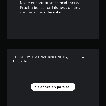
e
No se encontraron coincidencias.
Prueba buscar opiniones con una
s
combinación diferente.
t
r
e
l
l
THEATRHYTHM FINAL BAR LINE Digital Deluxe
Upgrade
a
s
d
Iniciar sesión para calificar
e
c