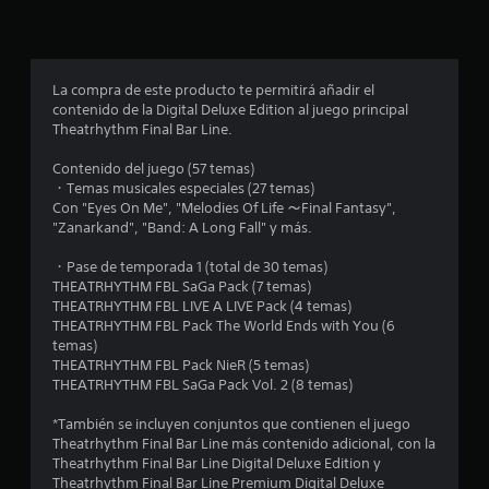
s
e
n
La compra de este producto te permitirá añadir el
contenido de la Digital Deluxe Edition al juego principal
u
Theatrhythm Final Bar Line.
n
Contenido del juego (57 temas)
・Temas musicales especiales (27 temas)
t
Con "Eyes On Me", "Melodies Of Life ～Final Fantasy",
"Zanarkand", "Band: A Long Fall" y más.
o
・Pase de temporada 1 (total de 30 temas)
t
THEATRHYTHM FBL SaGa Pack (7 temas)
THEATRHYTHM FBL LIVE A LIVE Pack (4 temas)
a
THEATRHYTHM FBL Pack The World Ends with You (6
temas)
l
THEATRHYTHM FBL Pack NieR (5 temas)
THEATRHYTHM FBL SaGa Pack Vol. 2 (8 temas)
d
*También se incluyen conjuntos que contienen el juego
e
Theatrhythm Final Bar Line más contenido adicional, con la
Theatrhythm Final Bar Line Digital Deluxe Edition y
Theatrhythm Final Bar Line Premium Digital Deluxe