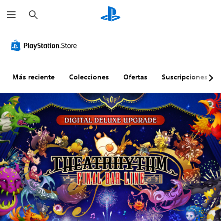
B
u
s
c
a
r
Más reciente
Colecciones
Ofertas
Suscripciones