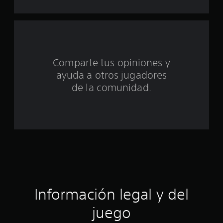
i
n
c
o
Comparte tus opiniones y
ayuda a otros jugadores
e
de la comunidad.
s
t
r
e
l
l
Información legal y del
a
juego