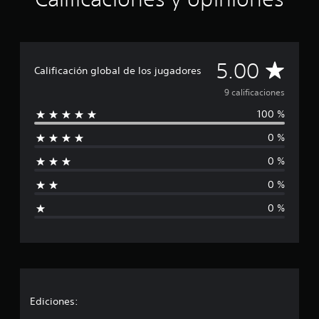
i
n
c
o
C
e
5.00
Calificación global de los jugadores
s
a
t
9 calificaciones
r
100 %
e
l
l
0 %
l
i
a
0 %
s
f
e
0 %
n
i
u
0 %
n
c
t
o
a
t
a
c
l
d
i
Ediciones:
e