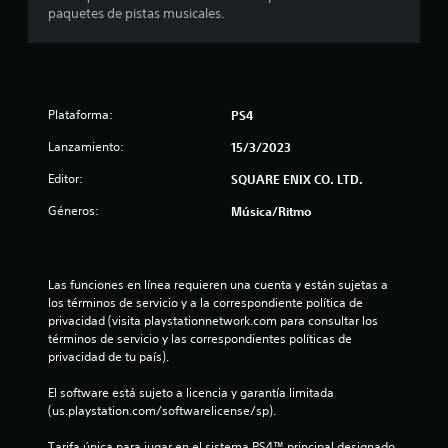
l
paquetes de pistas musicales.
d
e
2
Plataforma:
PS4
8
Lanzamiento:
15/3/2023
Editor:
c
SQUARE ENIX CO. LTD.
Géneros:
Música/Ritmo
a
l
Las funciones en línea requieren una cuenta y están sujetas a 
i
los términos de servicio y a la correspondiente política de 
privacidad (visita playstationnetwork.com para consultar los 
f
términos de servicio y las correspondientes políticas de 
privacidad de tu país).
i
El software está sujeto a licencia y garantía limitada 
c
(us.playstation.com/softwarelicense/sp).
a
Tarifa única para jugar en el sistema PS4™ principal designado 