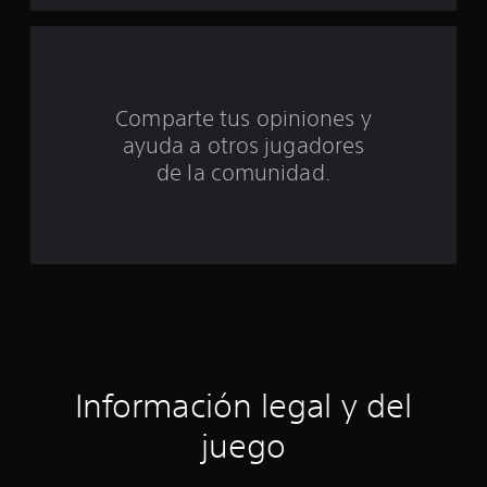
d
e
c
Comparte tus opiniones y
i
ayuda a otros jugadores
n
de la comunidad.
c
o
e
s
t
Información legal y del
r
juego
e