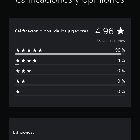
d
e
c
i
C
n
4.96
Calificación global de los jugadores
c
a
o
28 calificaciones
e
96 %
s
l
t
4 %
r
i
e
0 %
l
f
l
0 %
a
i
s
0 %
e
c
n
u
a
n
t
c
o
t
i
Ediciones:
a