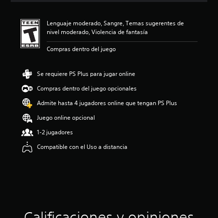
i
ó
Lenguaje moderado, Sangre, Temas sugerentes de
n
nivel moderado, Violencia de fantasía
p
r
Compras dentro del juego
o
m
e
Se requiere PS Plus para jugar online
d
i
Compras dentro del juego opcionales
o
Admite hasta 4 jugadores online que tengan PS Plus
:
4
Juego online opcional
.
9
1-2 jugadores
6
Compatible con el Uso a distancia
e
s
t
r
e
l
l
a
Calificaciones y opiniones
s