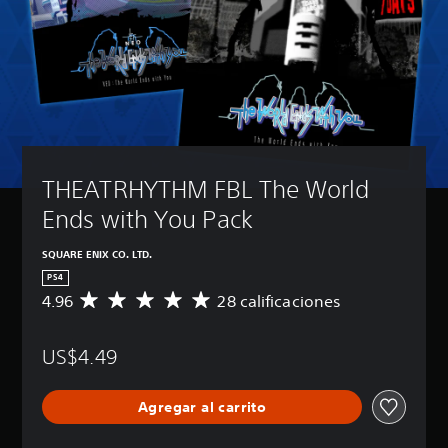
THEATRHYTHM FBL The World 
Ends with You Pack
SQUARE ENIX CO. LTD.
PS4
4.96
28 calificaciones
C
a
l
US$4.49
i
f
i
Agregar al carrito
c
a
c