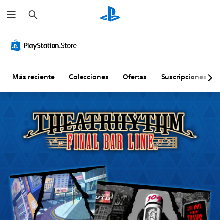
B
u
s
c
a
r
Más reciente
Colecciones
Ofertas
Suscripciones