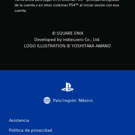
de la cuenta y en otros sistemas PS4™ al iniciar sesión con esa 
c
cuenta.
i
o
© SQUARE ENIX
Developed by indieszero Co., Ltd.
n
LOGO ILLUSTRATION:© YOSHITAKA AMANO
e
s
País/región: México
Asistencia
Política de privacidad