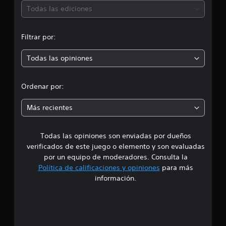
l
ó
Todas las ediciones
d
e
n
2
Filtrar por:
8
p
c
a
Todas las opiniones
r
l
i
o
f
Ordenar por:
i
m
c
Más recientes
a
e
c
i
Todas las opiniones son enviadas por dueños
d
o
verificados de este juego o elemento y son evaluadas
n
i
e
por un equipo de moderadores. Consulta la
s
Política de calificaciones y opiniones
para más
o
información.
:
4