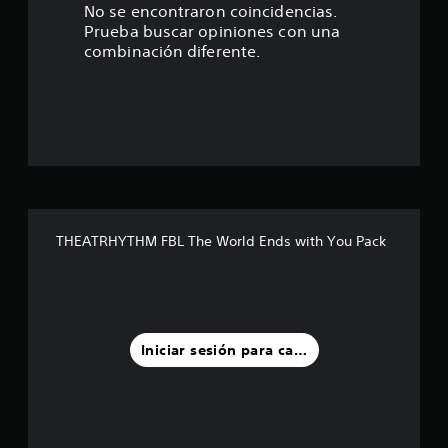
.
No se encontraron coincidencias.
Prueba buscar opiniones con una
9
combinación diferente.
6
e
s
t
r
THEATRHYTHM FBL The World Ends with You Pack
e
l
l
Iniciar sesión para calificar
a
s