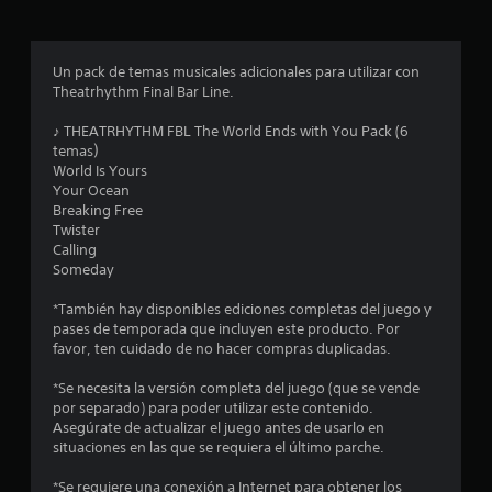
l
l
Un pack de temas musicales adicionales para utilizar con
a
Theatrhythm Final Bar Line.
s
♪ THEATRHYTHM FBL The World Ends with You Pack (6
temas）
e
World Is Yours
Your Ocean
n
Breaking Free
Twister
u
Calling
Someday
n
*También hay disponibles ediciones completas del juego y
t
pases de temporada que incluyen este producto. Por
favor, ten cuidado de no hacer compras duplicadas.
o
*Se necesita la versión completa del juego (que se vende
t
por separado) para poder utilizar este contenido.
Asegúrate de actualizar el juego antes de usarlo en
a
situaciones en las que se requiera el último parche.
*Se requiere una conexión a Internet para obtener los