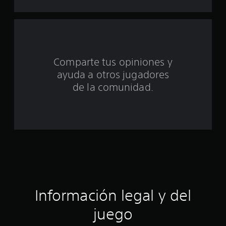
e
c
i
Comparte tus opiniones y
n
ayuda a otros jugadores
c
de la comunidad.
o
e
s
t
r
Información legal y del
e
juego
l