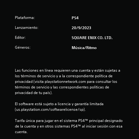
d
e
Plataforma:
PS4
2
Lanzamiento:
20/9/2023
1
Editor:
SQUARE ENIX CO. LTD.
Géneros:
Música/Ritmo
c
a
Las funciones en línea requieren una cuenta y están sujetas a 
l
los términos de servicio y a la correspondiente política de 
privacidad (visita playstationnetwork.com para consultar los 
i
términos de servicio y las correspondientes políticas de 
privacidad de tu país).
f
El software está sujeto a licencia y garantía limitada 
i
(us.playstation.com/softwarelicense/sp).
c
Tarifa única para jugar en el sistema PS4™ principal designado 
de la cuenta y en otros sistemas PS4™ al iniciar sesión con esa 
a
cuenta.