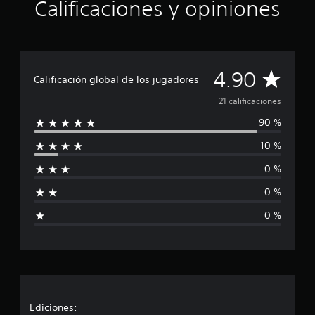
Calificaciones y opiniones
d
e
c
i
n
C
c
4.90
Calificación global de los jugadores
o
a
e
21 calificaciones
s
90 %
t
l
r
10 %
e
i
l
0 %
l
f
a
0 %
s
i
e
0 %
n
c
u
n
a
t
o
c
t
a
i
Ediciones:
l