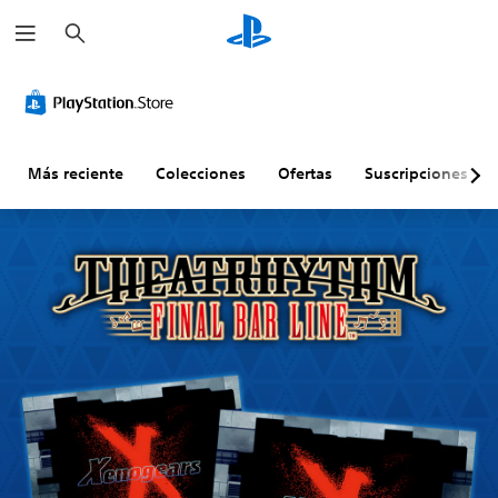
B
u
s
c
a
r
Más reciente
Colecciones
Ofertas
Suscripciones