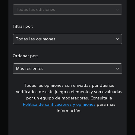
d
ó
Todas las ediciones
e
2
n
1
Filtrar por:
c
p
a
l
Todas las opiniones
r
i
f
o
i
Ordenar por:
c
m
a
Más recientes
c
e
i
o
Todas las opiniones son enviadas por dueños
d
n
verificados de este juego o elemento y son evaluadas
e
i
s
por un equipo de moderadores. Consulta la
Política de calificaciones y opiniones
para más
o
información.
:
4