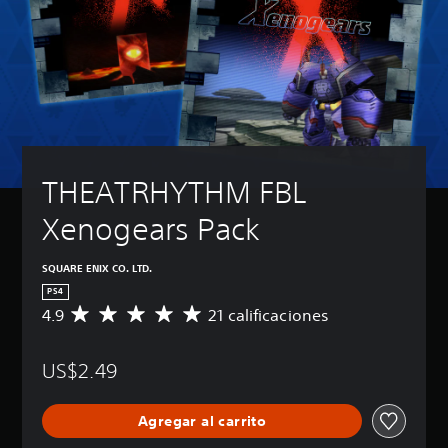
THEATRHYTHM FBL 
Xenogears Pack
SQUARE ENIX CO. LTD.
PS4
4.9
21 calificaciones
C
a
l
US$2.49
i
f
i
Agregar al carrito
c
a