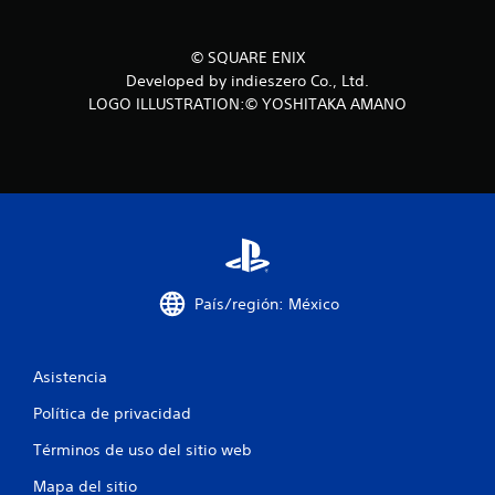
c
i
© SQUARE ENIX
Developed by indieszero Co., Ltd.
o
LOGO ILLUSTRATION:© YOSHITAKA AMANO
n
e
s
País/región: México
Asistencia
Política de privacidad
Términos de uso del sitio web
Mapa del sitio