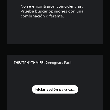
.
No se encontraron coincidencias.
Prueba buscar opiniones con una
9
combinación diferente.
e
s
t
r
e
THEATRHYTHM FBL Xenogears Pack
l
l
a
Iniciar sesión para calificar
s
d