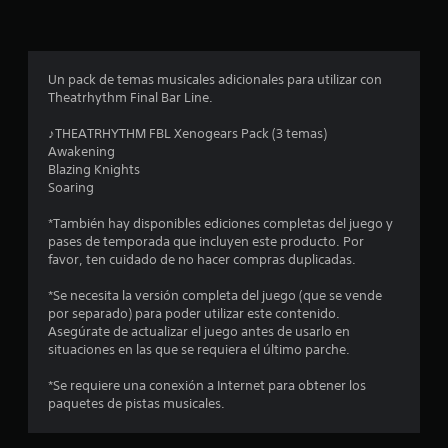
l
a
Un pack de temas musicales adicionales para utilizar con
s
Theatrhythm Final Bar Line.
e
♪THEATRHYTHM FBL Xenogears Pack (3 temas)
Awakening
n
Blazing Knights
Soaring
u
*También hay disponibles ediciones completas del juego y
n
pases de temporada que incluyen este producto. Por
favor, ten cuidado de no hacer compras duplicadas.
t
*Se necesita la versión completa del juego (que se vende
o
por separado) para poder utilizar este contenido.
Asegúrate de actualizar el juego antes de usarlo en
t
situaciones en las que se requiera el último parche.
a
*Se requiere una conexión a Internet para obtener los
paquetes de pistas musicales.
l