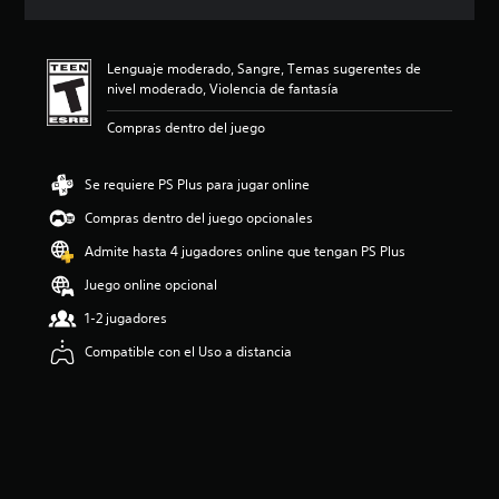
c
i
ó
Lenguaje moderado, Sangre, Temas sugerentes de
n
nivel moderado, Violencia de fantasía
p
r
Compras dentro del juego
o
m
e
Se requiere PS Plus para jugar online
d
i
Compras dentro del juego opcionales
o
Admite hasta 4 jugadores online que tengan PS Plus
:
4
Juego online opcional
.
9
1-2 jugadores
e
Compatible con el Uso a distancia
s
t
r
e
l
l
a
s