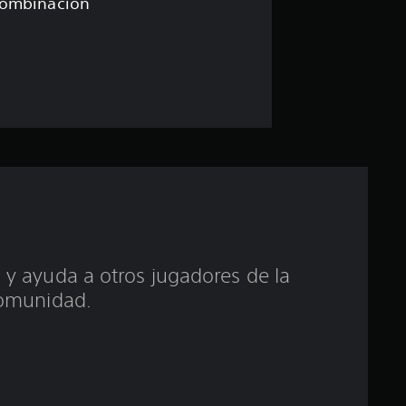
i
combinación
o
:
5
e
s
t
r
 y ayuda a otros jugadores de la
omunidad.
e
l
l