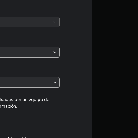
c
i
ó
n
p
r
o
m
aluadas por un equipo de
rmación.
e
d