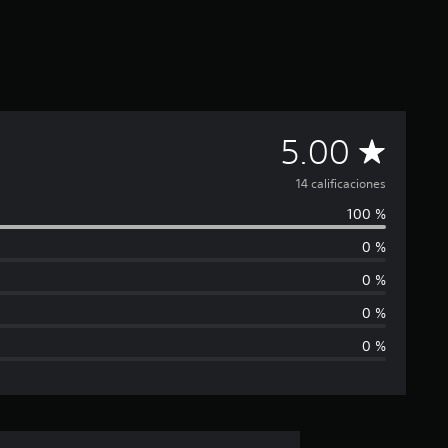
C
5.00
a
14 calificaciones
100 %
l
0 %
i
0 %
f
0 %
0 %
i
c
a