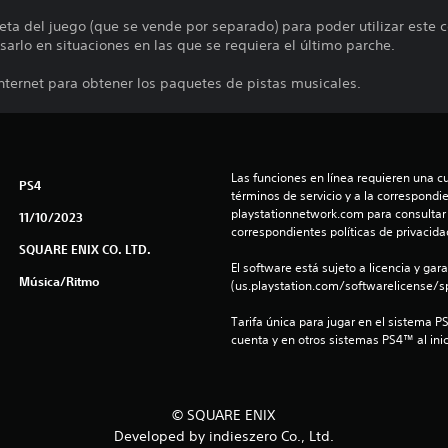
leta del juego (que se vende por separado) para poder utilizar este 
usarlo en situaciones en las que se requiera el último parche.
Internet para obtener los paquetes de pistas musicales.
Las funciones en línea requieren una cu
PS4
términos de servicio y a la correspondien
playstationnetwork.com para consultar l
11/10/2023
correspondientes políticas de privacidad
SQUARE ENIX CO. LTD.
El software está sujeto a licencia y gara
Música/Ritmo
(us.playstation.com/softwarelicense/sp
Tarifa única para jugar en el sistema P
cuenta y en otros sistemas PS4™ al inic
© SQUARE ENIX
Developed by indieszero Co., Ltd.