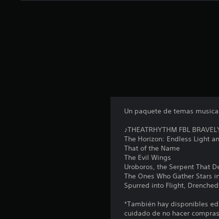
Un paquete de temas musicale
♪THEATRHYTHM FBL BRAVELY 
The Horizon: Endless Light 
That of the Name
The Evil Wings
Uroboros, the Serpent That D
The Ones Who Gather Stars in
Spurred into Flight, Drenched
*También hay disponibles edi
cuidado de no hacer compras