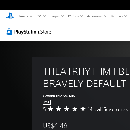
Tienda
PS5
Juegos
PS Plus
Accesorios
Noticias
THEATRHYTHM FBL
BRAVELY DEFAULT 
SQUARE ENIX CO. LTD.
PS4
5
14 calificaciones
C
a
l
US$4.49
i