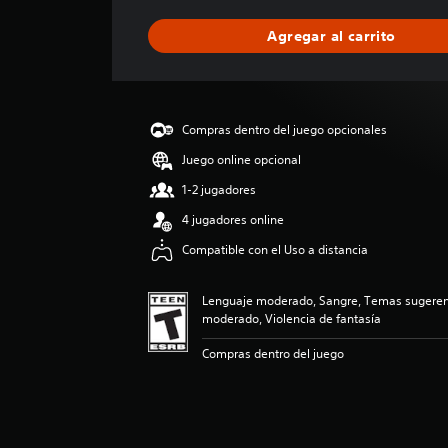
f
i
Agregar al carrito
c
a
c
i
ó
Compras dentro del juego opcionales
n
p
Juego online opcional
r
1-2 jugadores
o
m
4 jugadores online
e
Compatible con el Uso a distancia
d
i
o
Lenguaje moderado, Sangre, Temas sugerent
:
moderado, Violencia de fantasía
5
e
Compras dentro del juego
s
t
r
e
l