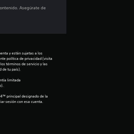
contenido. Asegúrate de
t
r
e
l
enta y están sujetas a los 
te política de privacidad (visita 
l
os términos de servicio y las 
 de tu país).
a
ntía limitada 
s
).
S4™ principal designado de la 
e
iar sesión con esa cuenta.
n
u