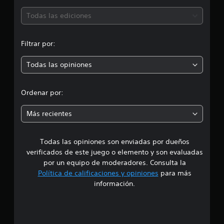
2
ó
Todas las ediciones
4
c
n
a
Filtrar por:
l
p
i
f
Todas las opiniones
r
i
c
o
a
Ordenar por:
c
m
i
Más recientes
o
e
n
e
Todas las opiniones son enviadas por dueños
d
s
verificados de este juego o elemento y son evaluadas
i
por un equipo de moderadores. Consulta la
Política de calificaciones y opiniones
para más
o
información.
:
5