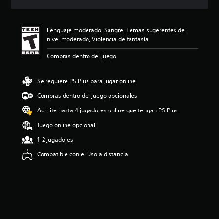
c
i
ó
Lenguaje moderado, Sangre, Temas sugerentes de
n
nivel moderado, Violencia de fantasía
p
r
Compras dentro del juego
o
m
e
Se requiere PS Plus para jugar online
d
i
Compras dentro del juego opcionales
o
Admite hasta 4 jugadores online que tengan PS Plus
:
5
Juego online opcional
e
s
1-2 jugadores
t
Compatible con el Uso a distancia
r
e
l
l
a
s
d
e