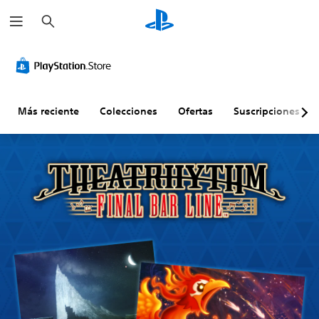
B
u
s
c
a
r
Más reciente
Colecciones
Ofertas
Suscripciones