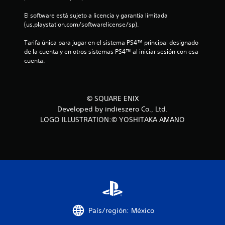
o
El software está sujeto a licencia y garantía limitada 
n
(us.playstation.com/softwarelicense/sp).
e
Tarifa única para jugar en el sistema PS4™ principal designado 
de la cuenta y en otros sistemas PS4™ al iniciar sesión con esa 
s
cuenta.
© SQUARE ENIX
Developed by indieszero Co., Ltd.
LOGO ILLUSTRATION:© YOSHITAKA AMANO
País/región: México