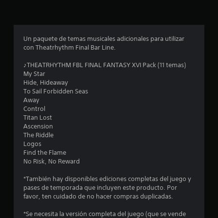
s
e
Un paquete de temas musicales adicionales para utilizar
n
con Theatrhythm Final Bar Line.
u
♪THEATRHYTHM FBL FINAL FANTASY XVI Pack (11 temas)
My Star
n
Hide, Hideaway
To Sail Forbidden Seas
t
Away
Control
o
Titan Lost
Ascension
t
The Riddle
Logos
a
Find the Flame
No Risk, No Reward
l
*También hay disponibles ediciones completas del juego y
d
pases de temporada que incluyen este producto. Por
favor, ten cuidado de no hacer compras duplicadas.
e
*Se necesita la versión completa del juego (que se vende