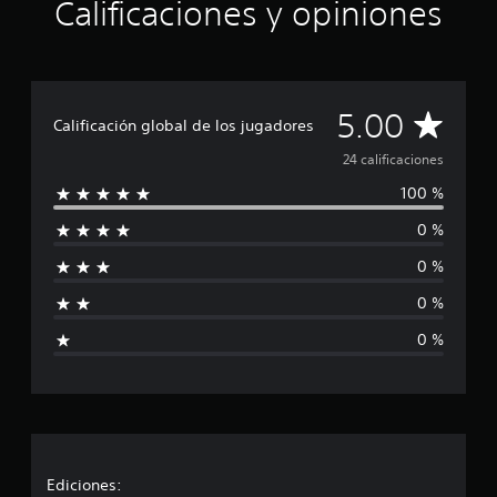
Calificaciones y opiniones
c
i
n
c
o
C
e
5.00
Calificación global de los jugadores
s
a
t
24 calificaciones
r
100 %
e
l
l
0 %
l
i
a
0 %
s
f
e
0 %
n
i
u
0 %
n
c
t
o
a
t
a
c
l
d
i
Ediciones:
e