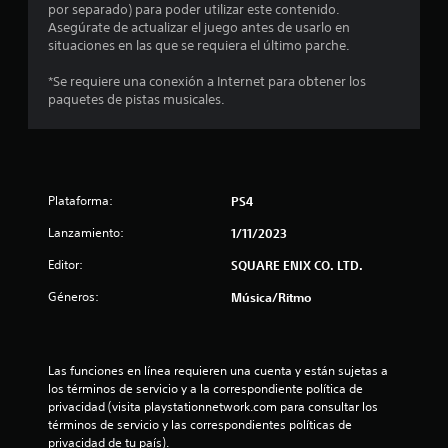
2
por separado) para poder utilizar este contenido.
Asegúrate de actualizar el juego antes de usarlo en
4
situaciones en las que se requiera el último parche.
*Se requiere una conexión a Internet para obtener los
c
paquetes de pistas musicales.
a
l
i
Plataforma:
PS4
f
Lanzamiento:
1/11/2023
Editor:
SQUARE ENIX CO. LTD.
i
Géneros:
Música/Ritmo
c
a
Las funciones en línea requieren una cuenta y están sujetas a 
c
los términos de servicio y a la correspondiente política de 
privacidad (visita playstationnetwork.com para consultar los 
i
términos de servicio y las correspondientes políticas de 
privacidad de tu país).