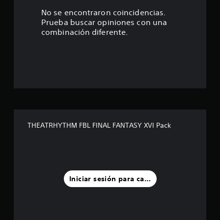
e
No se encontraron coincidencias.
Prueba buscar opiniones con una
s
combinación diferente.
t
r
e
l
l
THEATRHYTHM FBL FINAL FANTASY XVI Pack
a
s
d
Iniciar sesión para calificar
e
c