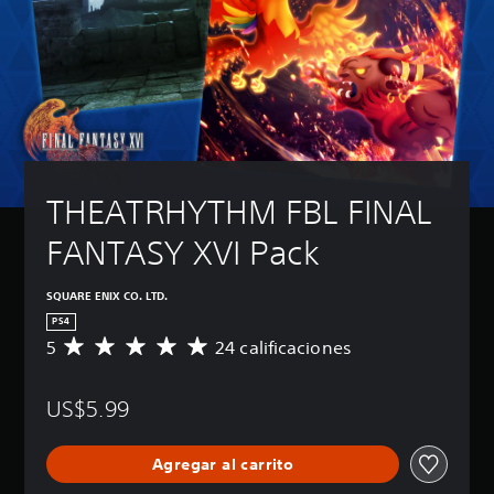
THEATRHYTHM FBL FINAL 
FANTASY XVI Pack
SQUARE ENIX CO. LTD.
PS4
5
24 calificaciones
C
a
l
US$5.99
i
f
i
Agregar al carrito
c
a