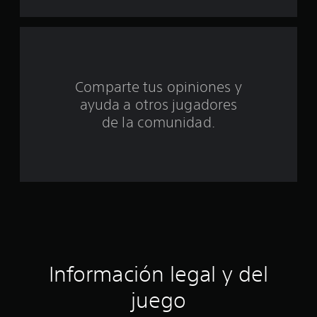
i
n
c
Comparte tus opiniones y
o
ayuda a otros jugadores
e
de la comunidad.
s
t
r
e
l
Información legal y del
l
juego
a