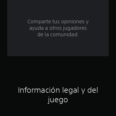
e
c
Comparte tus opiniones y
i
ayuda a otros jugadores
n
de la comunidad.
c
o
e
s
t
Información legal y del
r
juego
e
l