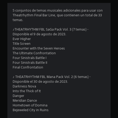
l
5 conjuntos de temas musicales adicionales para usar con
a
Theatrhythm Final Bar Line, que contienen un total de 33
temas.
s
♪THEATRHYTHM FBL SaGa Pack Vol. 3 (7 temas) -
e
Disponible el 9 de agosto de 2023.
Ever Higher
n
Title Screen
Encounter with the Seven Heroes
u
The Ultimate Confrontation
Four Sinistrals Battle I
n
Four Sinistrals Battle II
Final Confrontation
t
♪ THEATRHYTHM FBL Mana Pack Vol. 2 (6 temas) -
o
Disponible el 30 de agosto de 2023.
Darkness Nova
t
Into the Thick of It
Danger
a
Meridian Dance
Hometown of Domina
l
Bejeweled City in Ruins