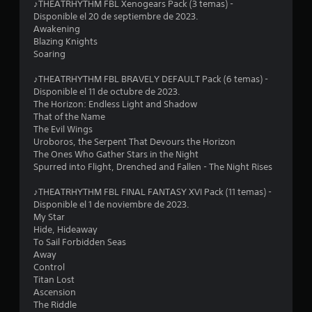
d
♪THEATRHYTHM FBL Xenogears Pack (3 temas) -
Disponible el 20 de septiembre de 2023.
Awakening
e
Blazing Knights
Soaring
6
♪THEATRHYTHM FBL BRAVELY DEFAULT Pack (6 temas) -
c
Disponible el 11 de octubre de 2023.
The Horizon: Endless Light and Shadow
a
That of the Name
The Evil Wings
l
Uroboros, the Serpent That Devours the Horizon
The Ones Who Gather Stars in the Night
i
Spurred into Flight, Drenched and Fallen - The Night Rises
f
♪THEATRHYTHM FBL FINAL FANTASY XVI Pack (11 temas) -
Disponible el 1 de noviembre de 2023.
i
My Star
Hide, Hideaway
c
To Sail Forbidden Seas
Away
a
Control
Titan Lost
c
Ascension
The Riddle