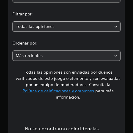
e
n
6
Filtrar por:
c
p
a
l
Todas las opiniones
r
i
f
o
i
Ordenar por:
c
m
a
Más recientes
c
e
i
o
Todas las opiniones son enviadas por dueños
d
n
verificados de este juego o elemento y son evaluadas
e
i
s
por un equipo de moderadores. Consulta la
Política de calificaciones y opiniones
para más
o
información.
:
4
.
No se encontraron coincidencias.