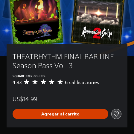
THEATRHYTHM FINAL BAR LINE 
Season Pass Vol. 3
SQUARE ENIX CO. LTD.
4.83
6 calificaciones
C
a
l
US$14.99
i
f
i
Agregar al carrito
c
a
c
i