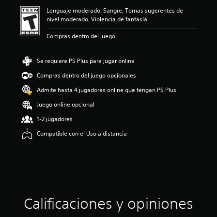
ó
Lenguaje moderado, Sangre, Temas sugerentes de
n
nivel moderado, Violencia de fantasía
p
r
Compras dentro del juego
o
m
e
Se requiere PS Plus para jugar online
d
i
Compras dentro del juego opcionales
o
Admite hasta 4 jugadores online que tengan PS Plus
:
4
Juego online opcional
.
8
1-2 jugadores
3
Compatible con el Uso a distancia
e
s
t
r
e
l
l
a
Calificaciones y opiniones
s
d