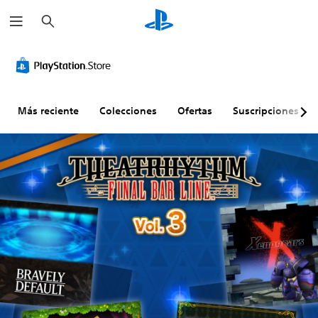
B
u
s
c
a
r
Más reciente
Colecciones
Ofertas
Suscripciones