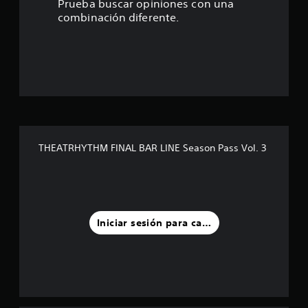
Prueba buscar opiniones con una
8
combinación diferente.
3
e
s
t
r
THEATRHYTHM FINAL BAR LINE Season Pass Vol. 3
e
l
l
Iniciar sesión para calificar
a
s
d