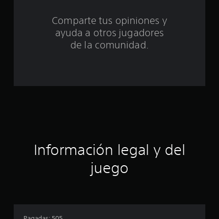
c
Comparte tus opiniones y
i
ayuda a otros jugadores
n
de la comunidad.
c
o
e
s
t
Información legal y del
r
juego
e
l
l
Pagadas: 505