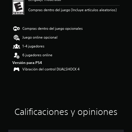
n
p
Compras dentro del juego (Incluye artículos aleatorios)
r
o
m
e
Compras dentro del juego opcionales
d
Juego online opcional
i
o
1-4 jugadores
:
2
6 jugadores online
.
Versión para PS4
9
Vibración del control DUALSHOCK 4
5
e
s
t
r
e
l
l
Calificaciones y opiniones
a
s
d
e