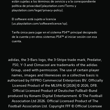
e
están sujetas a los términos de servicio y a la correspondiente 
política de privacidad (playstation.com/Terms y 
2
playstation.com/legal/privacy-policy).
1
El software está sujeto a licencia 
(us.playstation.com/softwarelicense/sp).
c
Tarifa única para jugar en el sistema PS4™ principal designado 
a
de la cuenta y en otros sistemas PS4™ al iniciar sesión con esa 
cuenta.
l
i
adidas, the 3-Bars logo, the 3-Stripe trade mark, Predator,
f
F50, Y-3 and Climacool are trademarks of the adidas
Group, used with permission. The use of certain player
i
names, images and likenesses on a collective basis is
authorised by FIFPRO Commercial Enterprises BV. Officially
c
Licensed Product of the MLSPA © [2026] © 2026, DFB.
Official Licensed Product of Deutscher Fußball-Bund
a
produced by Konami Digital Entertainment. © The Football
c
Association Ltd 2026. Official Licensed Product of The
Football Association Ltd. Copyright FFF © Official Licensee