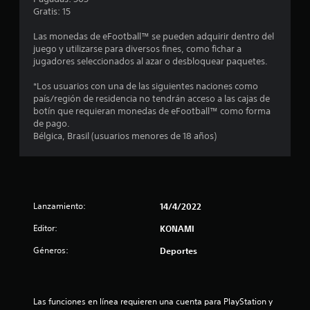
a
Gratis: 15
s
Las monedas de eFootball™ se pueden adquirir dentro del
juego y utilizarse para diversos fines, como fichar a
e
jugadores seleccionados al azar o desbloquear paquetes.
n
*Los usuarios con una de las siguientes naciones como
país/región de residencia no tendrán acceso a las cajas de
u
botín que requieran monedas de eFootball™ como forma
de pago.
n
Bélgica, Brasil (usuarios menores de 18 años)
t
o
Lanzamiento:
14/4/2022
t
Editor:
KONAMI
a
Géneros:
Deportes
l
d
Las funciones en línea requieren una cuenta para PlayStation y 