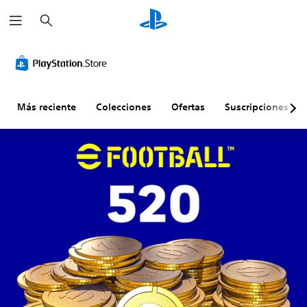
B
u
s
c
a
r
Más reciente
Colecciones
Ofertas
Suscripciones