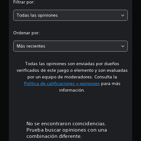
Filtrar por:
2
p
1
c
Todas las opiniones
r
a
l
o
i
Ordenar por:
f
m
i
Más recientes
c
e
a
c
Todas las opiniones son enviadas por dueños
d
i
verificados de este juego o elemento y son evaluadas
o
i
n
por un equipo de moderadores. Consulta la
e
Política de calificaciones y opiniones
para más
o
s
información.
:
2
.
No se encontraron coincidencias.
Prueba buscar opiniones con una
9
combinación diferente.