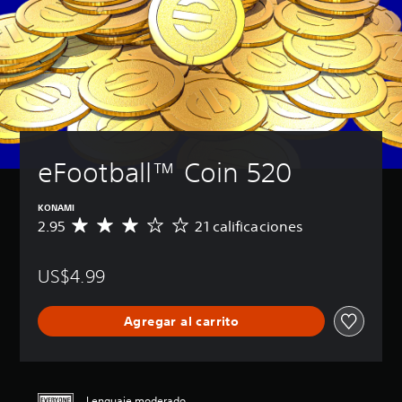
eFootball™ Coin 520
KONAMI
2.95
21 calificaciones
C
a
l
US$4.99
i
f
i
Agregar al carrito
c
a
c
i
ó
Lenguaje moderado