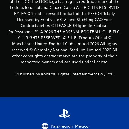
i
of the FIGC The FIGC logo is a registered trade mark of the
Federazione Italiana Giuoco Calcio ALL RIGHTS RESERVED
o
BY JFA Official Licensed Product of the RFEF Officially
Licensed by Eredivisie C.V. and Stichting CAO voor
n
Contractspelers ©J.LEAGUE ©Ligue de Football
e
Professionnel ™ © 2026 THE ARSENAL FOOTBALL CLUB PLC,
ALL RIGHTS RESERVED. © S.L.B. Produto Oficial ©
s
Manchester United Football Club Limited 2026 All rights
reserved © Wembley National Stadium Limited 2026 All
other copyrights or trademarks are the property of their
respective owners and are used under license.
Published by Konami Digital Entertainment Co., Ltd.
País/región: México