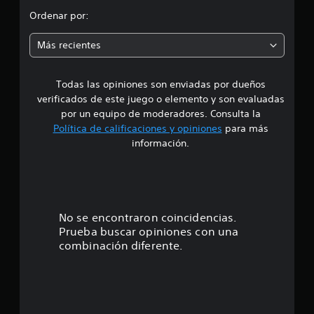
o
e
Ordenar por:
2
m
4
Más recientes
6
e
c
a
Todas las opiniones son enviadas por dueños
d
l
verificados de este juego o elemento y son evaluadas
i
i
f
por un equipo de moderadores. Consulta la
i
Política de calificaciones y opiniones
para más
o
c
información.
a
c
:
i
o
4
n
e
.
No se encontraron coincidencias.
s
Prueba buscar opiniones con una
7
combinación diferente.
6
e