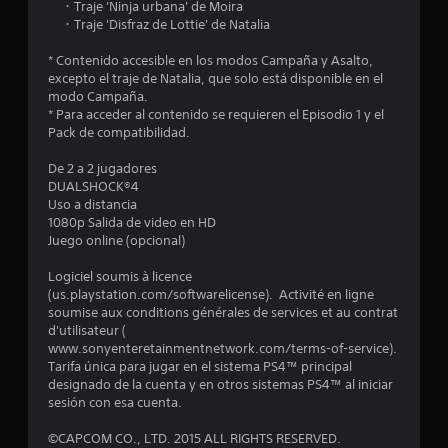
e
・Traje 'Ninja urbana' de Moira
・Traje 'Disfraz de Lottie' de Natalia
n
* Contenido accesible en los modos Campaña y Asalto,
u
excepto el traje de Natalia, que solo está disponible en el
modo Campaña.
n
* Para acceder al contenido se requieren el Episodio 1 y el
Pack de compatibilidad.
t
De 2 a 2 jugadores
o
DUALSHOCK®4
Uso a distancia
t
1080p Salida de video en HD
Juego online (opcional)
a
Logiciel soumis à licence
l
(us.playstation.com/softwarelicense). Activité en ligne
soumise aux conditions générales de services et au contrat
d
d'utilisateur (
www.sonyenteretainmentnetwork.com/terms-of-service).
Tarifa única para jugar en el sistema PS4™ principal
e
designado de la cuenta y en otros sistemas PS4™ al iniciar
sesión con esa cuenta.
2
©CAPCOM CO., LTD. 2015 ALL RIGHTS RESERVED.