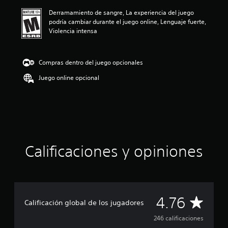
ó
Derramamiento de sangre, La experiencia del juego
n
podría cambiar durante el juego online, Lenguaje fuerte,
p
Violencia intensa
r
o
m
e
Compras dentro del juego opcionales
d
Juego online opcional
i
o
:
4
.
7
6
e
Calificaciones y opiniones
s
t
r
e
l
C
l
4.76
Calificación global de los jugadores
a
a
s
246 calificaciones
d