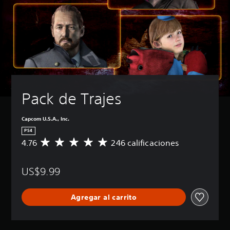
Pack de Trajes
Capcom U.S.A., Inc.
PS4
4.76
246 calificaciones
C
a
l
US$9.99
i
f
i
Agregar al carrito
c
a
c
i