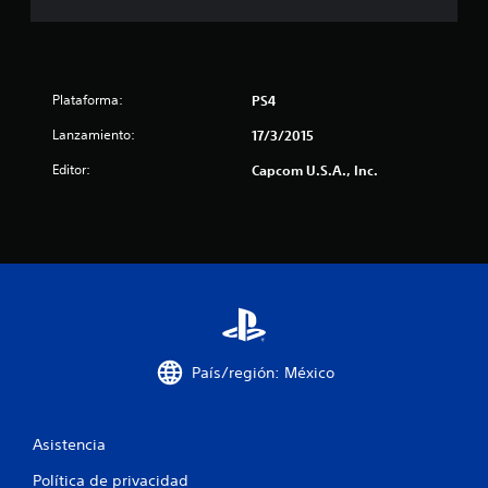
4
6
c
Plataforma:
PS4
a
Lanzamiento:
17/3/2015
l
Editor:
Capcom U.S.A., Inc.
i
f
i
c
a
País/región: México
c
i
Asistencia
o
Política de privacidad