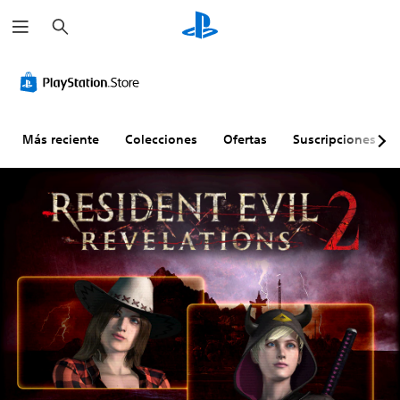
B
u
s
c
a
r
Más reciente
Colecciones
Ofertas
Suscripciones