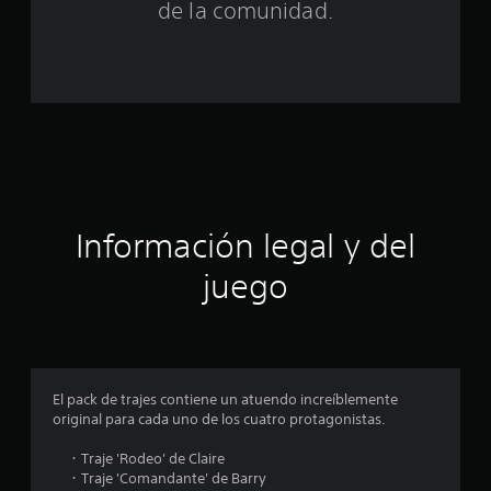
n
de la comunidad.
c
o
e
s
t
Información legal y del
r
juego
e
l
l
El pack de trajes contiene un atuendo increíblemente
a
original para cada uno de los cuatro protagonistas.
s
・Traje 'Rodeo' de Claire
・Traje 'Comandante' de Barry