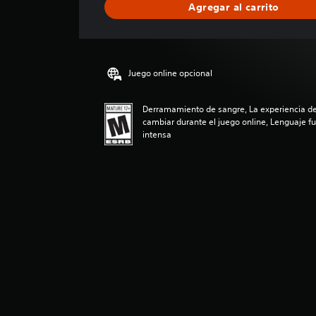
Agregar al carrito
c
a
c
i
ó
Juego online opcional
n
p
r
Derramamiento de sangre, La experiencia de
o
cambiar durante el juego online, Lenguaje fu
m
intensa
e
d
i
o
:
5
e
s
t
r
e
l
l