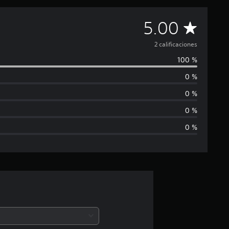
C
5.00
a
2 calificaciones
100 %
l
0 %
i
0 %
f
0 %
0 %
i
c
a
c
i