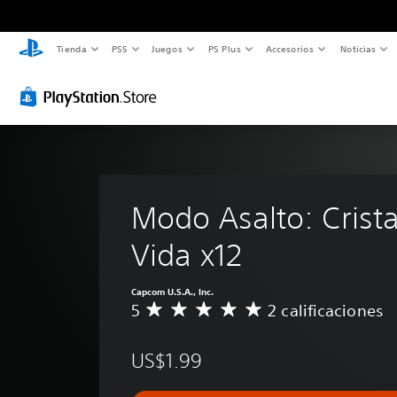
Tienda
PS5
Juegos
PS Plus
Accesorios
Noticias
Modo Asalto: Crista
Vida x12
Capcom U.S.A., Inc.
5
2 calificaciones
C
a
l
US$1.99
i
f
i