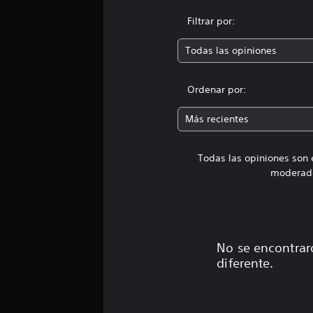
t
Filtrar por:
a
l
d
Todas las opiniones
e
2
Ordenar por:
c
a
l
Más recientes
i
f
i
Todas las opiniones son 
c
moderado
a
c
i
o
n
No se encontrar
e
diferente.
s