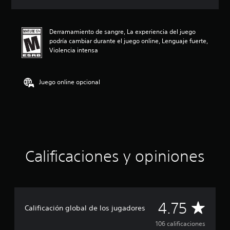
c
i
ó
Derramamiento de sangre, La experiencia del juego
n
podría cambiar durante el juego online, Lenguaje fuerte,
p
Violencia intensa
r
o
m
e
Juego online opcional
d
i
o
:
4
.
7
Calificaciones y opiniones
5
e
s
t
r
e
C
4.75
Calificación global de los jugadores
l
l
a
106 calificaciones
a