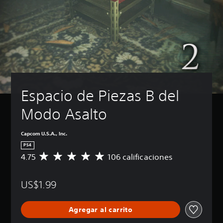
Espacio de Piezas B del 
Modo Asalto
Capcom U.S.A., Inc.
PS4
4.75
106 calificaciones
C
a
l
US$1.99
i
f
i
Agregar al carrito
c
a