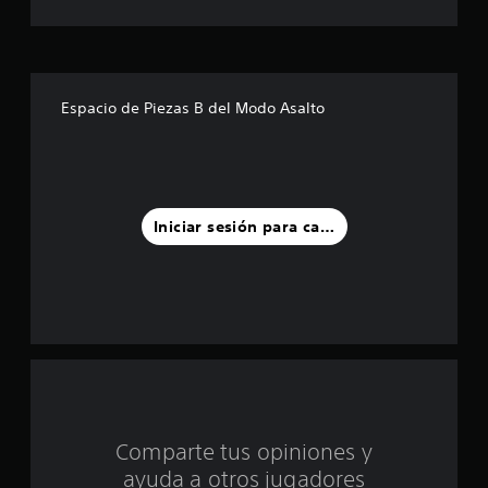
s
t
r
Espacio de Piezas B del Modo Asalto
e
l
l
Iniciar sesión para calificar
a
s
d
e
c
Comparte tus opiniones y
i
ayuda a otros jugadores