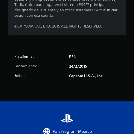
0
Tarifa única para jugar en el sistema PS4™ principal
designado de la cuenta y en otros sistemas PS4™ al iniciar
6
sesión con esa cuenta.
c
©CAPCOM CO., LTD. 2015 ALL RIGHTS RESERVED.
a
l
i
Plataforma:
PS4
Lanzamiento:
24/2/2015
f
Editor:
Capcom U.S.A., Inc.
i
c
a
c
i
País/región: México