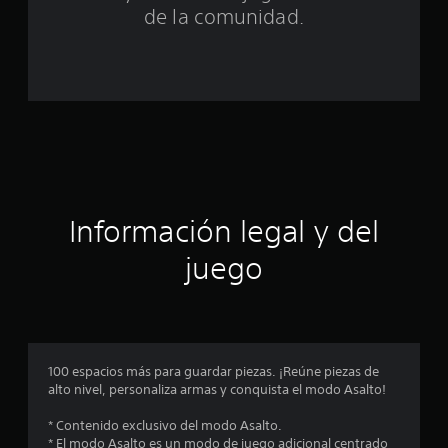
n
de la comunidad.
c
o
e
s
t
Información legal y del
r
juego
e
l
l
100 espacios más para guardar piezas. ¡Reúne piezas de
a
alto nivel, personaliza armas y conquista el modo Asalto!
s
* Contenido exclusivo del modo Asalto.
* El modo Asalto es un modo de juego adicional centrado