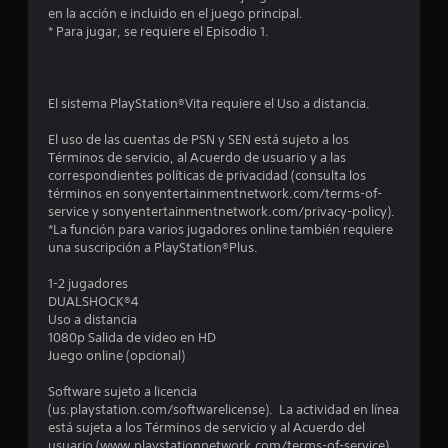
e
en la acción e incluido en el juego principal.
* Para jugar, se requiere el Episodio 1.
n
u
El sistema PlayStation®Vita requiere el Uso a distancia.
n
El uso de las cuentas de PSN y SEN está sujeto a los
t
Términos de servicio, al Acuerdo de usuario y a las
correspondientes políticas de privacidad (consulta los
o
términos en sonyentertainmentnetwork.com/terms-of-
service y sonyentertainmentnetwork.com/privacy-policy).
t
*La función para varios jugadores online también requiere
una suscripción a PlayStation®Plus.
a
1-2 jugadores
l
DUALSHOCK®4
Uso a distancia
d
1080p Salida de video en HD
Juego online (opcional)
e
Software sujeto a licencia
(us.playstation.com/softwarelicense). La actividad en línea
1
está sujeta a los Términos de servicio y al Acuerdo del
usuario (www.playstationnetwork.com/terms-of-service).