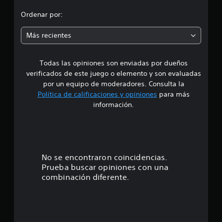
l
o
Ordenar por:
d
e
m
1
Más recientes
0
e
6
c
Todas las opiniones son enviadas por dueños
d
a
verificados de este juego o elemento y son evaluadas
l
i
por un equipo de moderadores. Consulta la
i
Política de calificaciones y opiniones
para más
f
o
información.
i
c
:
a
c
4
i
o
.
No se encontraron coincidencias.
n
Prueba buscar opiniones con una
e
7
combinación diferente.
s
5
e