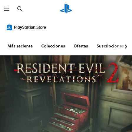
B
u
s
c
a
r
Más reciente
Colecciones
Ofertas
Suscripciones