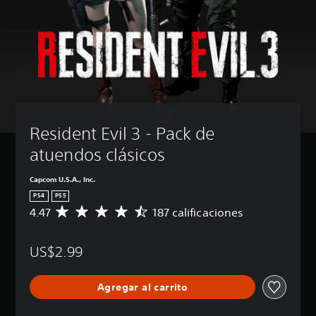
Resident Evil 3 - Pack de 
atuendos clásicos
Capcom U.S.A., Inc.
PS4
PS5
4.47
187 calificaciones
C
a
l
US$2.99
i
f
i
Agregar al carrito
c
a
c