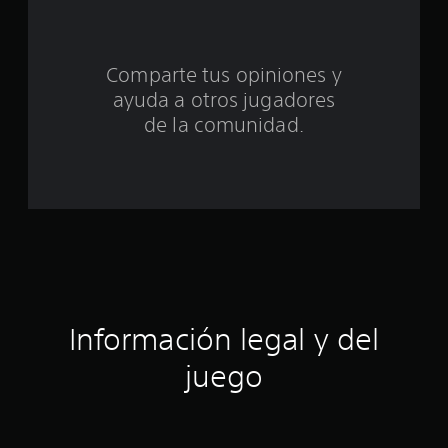
e
c
Comparte tus opiniones y
i
ayuda a otros jugadores
n
de la comunidad.
c
o
e
s
t
Información legal y del
r
juego
e
l