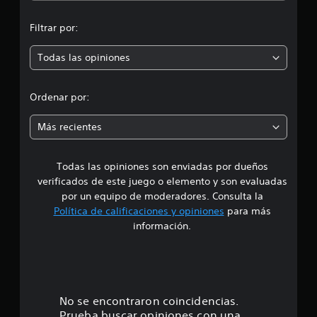
l
n
d
e
Filtrar por:
p
1
8
Todas las opiniones
r
7
c
o
a
Ordenar por:
l
m
i
Más recientes
f
e
i
c
Todas las opiniones son enviadas por dueños
d
a
c
verificados de este juego o elemento y son evaluadas
i
i
por un equipo de moderadores. Consulta la
o
Política de calificaciones y opiniones
para más
n
o
información.
e
s
:
4
.
No se encontraron coincidencias.
Prueba buscar opiniones con una