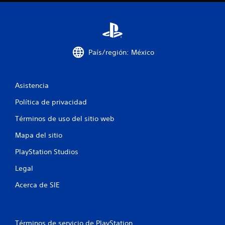
a
c
i
País/región: México
o
n
Asistencia
e
Política de privacidad
s
Términos de uso del sitio web
Mapa del sitio
PlayStation Studios
Legal
Acerca de SIE
Términos de servicio de PlayStation