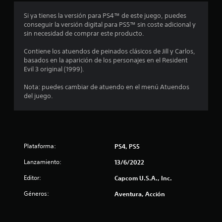
l
Si ya tienes la versión para PS4™ de este juego, puedes
a
conseguir la versión digital para PS5™ sin coste adicional y
sin necesidad de comprar este producto.
s
Contiene los atuendos de peinados clásicos de Jill y Carlos,
e
basados en la aparición de los personajes en el Resident
Evil 3 original (1999).
n
Nota: puedes cambiar de atuendo en el menú Atuendos
u
del juego.
n
t
Plataforma:
PS4, PS5
o
Lanzamiento:
13/6/2022
t
Editor:
Capcom U.S.A., Inc.
a
Géneros:
Aventura, Acción
l