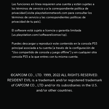
d
Las funciones en línea requieren una cuenta y están sujetas a 
e
los términos de servicio y a la correspondiente política de 
privacidad (visita playstationnetwork.com para consultar los 
términos de servicio y las correspondientes políticas de 
1
privacidad de tu país).
8
El software está sujeto a licencia y garantía limitada 
(us.playstation.com/softwarelicense/sp).
7
Puedes descargar y reproducir este contenido en la consola PS5 
c
principal asociada a tu cuenta (a través de la configuración de 
“Uso compartido de consola y juego offline”) y en cualquier otra 
a
consola PS5 a la que entres con tu misma cuenta.
l
i
©CAPCOM CO., LTD. 1999, 2022 ALL RIGHTS RESERVED.
RESIDENT EVIL is a trademark and/or registered trademark
f
of CAPCOM CO., LTD and/or its subsidiaries in the U.S.
i
and/or other countries.
c