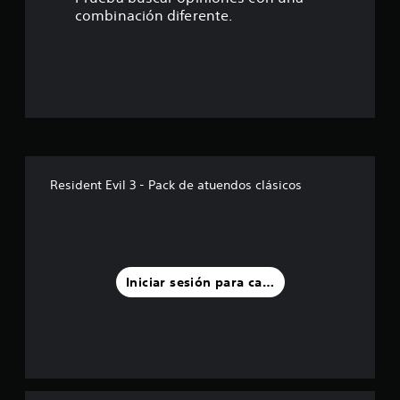
4
combinación diferente.
7
e
s
t
r
Resident Evil 3 - Pack de atuendos clásicos
e
l
l
Iniciar sesión para calificar
a
s
d