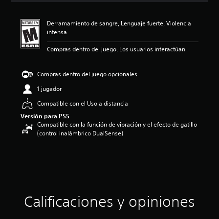
i
ó
Derramamiento de sangre, Lenguaje fuerte, Violencia
n
intensa
p
r
Compras dentro del juego, Los usuarios interactúan
o
m
e
Compras dentro del juego opcionales
d
i
1 jugador
o
Compatible con el Uso a distancia
:
4
Versión para PS5
.
Compatible con la función de vibración y el efecto de gatillo
4
(control inalámbrico DualSense)
7
e
s
t
r
e
l
Calificaciones y opiniones
l
a
s