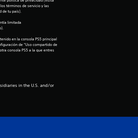
te política de privacidad (visita 
os términos de servicio y las 
o
 de tu país).
e
ntía limitada 
).
s
enido en la consola PS5 principal 
nfiguración de “Uso compartido de 
t
 otra consola PS5 a la que entres 
r
e
l
diaries in the U.S. and/or
l
a
s