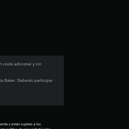
e
l
l
a
s
d
 coste adicional y sin
e
a Baker. Deberás participar
c
i
n
c
enta y están sujetas a los 