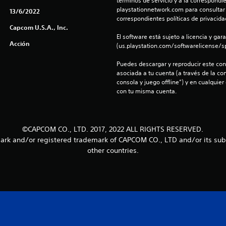
términos de servicio y a la correspondien
playstationnetwork.com para consultar l
13/6/2022
correspondientes políticas de privacidad
Capcom U.S.A., Inc.
El software está sujeto a licencia y gara
Acción
(us.playstation.com/softwarelicense/sp
Puedes descargar y reproducir este cont
asociada a tu cuenta (a través de la co
consola y juego offline”) y en cualquier
con tu misma cuenta.
©CAPCOM CO., LTD. 2017, 2022 ALL RIGHTS RESERVED.
ark and/or registered trademark of CAPCOM CO., LTD and/or its subsi
other countries.