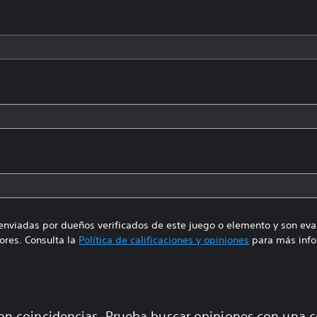
enviadas por dueños verificados de este juego o elemento y son ev
res. Consulta la
Política de calificaciones y opiniones
para más info
on coincidencias. Prueba buscar opiniones con una 