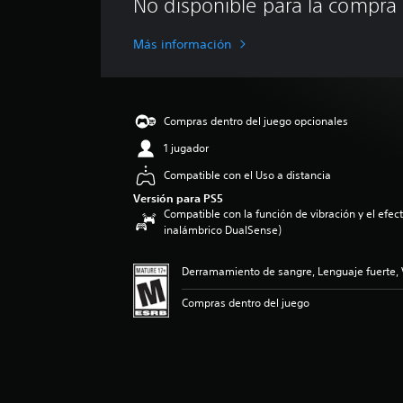
No disponible para la compra
i
f
i
Más información
c
a
c
i
Compras dentro del juego opcionales
ó
n
1 jugador
p
Compatible con el Uso a distancia
r
o
Versión para PS5
m
Compatible con la función de vibración y el efecto
e
inalámbrico DualSense)
d
i
Derramamiento de sangre, Lenguaje fuerte, 
o
:
Compras dentro del juego
4
.
6
9
e
s