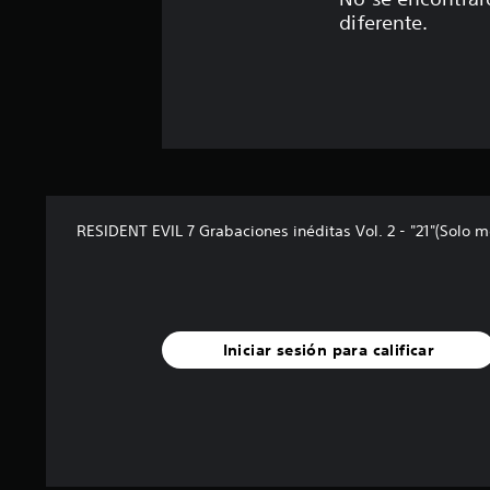
n
diferente.
e
s
RESIDENT EVIL 7 Grabaciones inéditas Vol. 2 - "21"(Solo m
Iniciar sesión para calificar