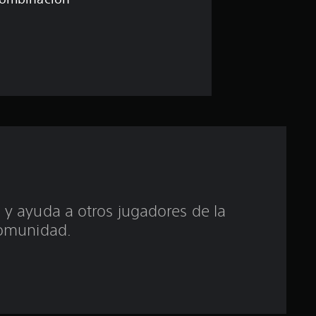
i
o
:
4
.
6
9
e
 y ayuda a otros jugadores de la
omunidad.
s
t
r