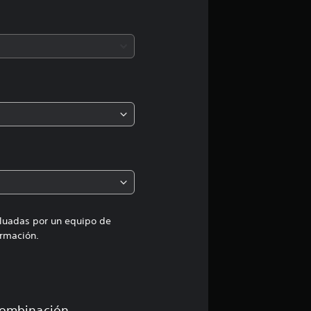
c
i
ó
n
p
r
o
m
aluadas por un equipo de
rmación.
e
d
combinación