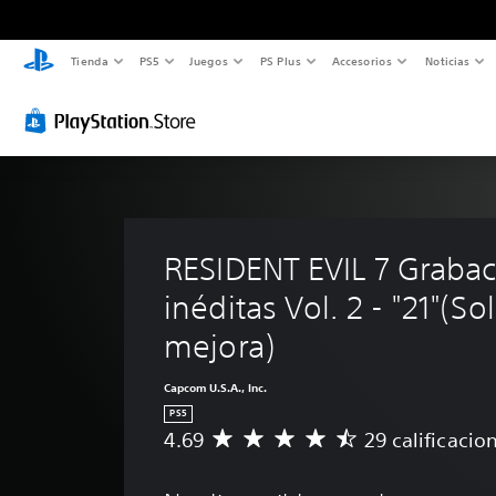
Tienda
PS5
Juegos
PS Plus
Accesorios
Noticias
RESIDENT EVIL 7 Grabac
inéditas Vol. 2 - "21"(Sol
mejora)
Capcom U.S.A., Inc.
PS5
4.69
29 calificacio
C
a
l