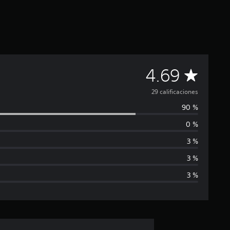
C
4.69
a
29 calificaciones
90 %
l
0 %
i
3 %
f
3 %
3 %
i
c
a