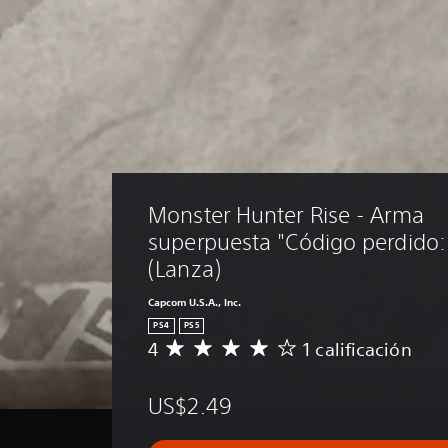
Monster Hunter Rise - Arma 
superpuesta "Código perdido:
(Lanza)
Capcom U.S.A., Inc.
PS4
PS5
4
1 calificación
C
a
l
US$2.49
i
f
i