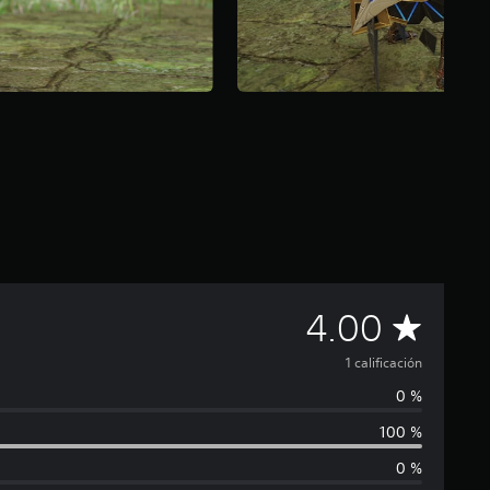
C
4.00
a
1 calificación
0 %
l
100 %
i
0 %