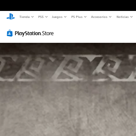
Tienda
PS5
Juegos
PS Plus
Accesorios
Noticias