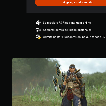
Agregar al carrito
c
a
c
i
ó
Se requiere PS Plus para jugar online
n
Compras dentro del juego opcionales
p
r
Admite hasta 4 jugadores online que tengan PS 
o
m
e
d
i
o
:
4
e
s
t
r
e
l
l