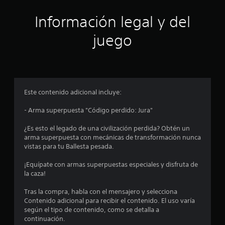
a
Información legal y del
s
juego
e
n
u
Este contenido adicional incluye:
n
- Arma superpuesta "Código perdido: Jura"
t
¿Es esto el legado de una civilización perdida? Obtén un
arma superpuesta con mecánicas de transformación nunca
o
vistas para tu Ballesta pesada.
t
¡Equípate con armas superpuestas especiales y disfruta de
la caza!
a
Tras la compra, habla con el mensajero y selecciona
l
Contenido adicional para recibir el contenido. El uso varía
según el tipo de contenido, como se detalla a
d
continuación.