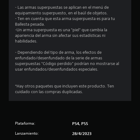
e
- Las armas superpuestas se aplican en el menú de
equipamiento superpuesto, en el baúl de objetos.
1
- Ten en cuenta que esta arma superpuesta es para tu
Ballesta pesada.
c
-Un arma superpuesta es una "piel" que cambia la
apariencia del arma sin afectar sus estadísticas ni
habilidades.
a
- Dependiendo del tipo de arma, los efectos de
l
enfundado/desenfundado de la serie de armas
superpuestas "Código perdido" podrían no mostrarse al
i
usar enfundados/desenfundados especiales.
f
*Hay otros paquetes que incluyen este producto. Ten
i
cuidado con las compras duplicadas.
c
a
c
Plataforma:
PS4, PS5
Lanzamiento:
28/4/2023
i