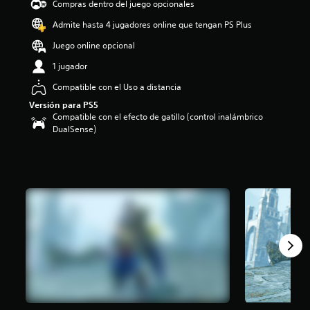
Compras dentro del juego opcionales
i
o
Admite hasta 4 jugadores online que tengan PS Plus
:
Juego online opcional
5
e
1 jugador
s
t
Compatible con el Uso a distancia
r
Versión para PS5
e
Compatible con el efecto de gatillo (control inalámbrico
l
DualSense)
l
a
s
d
e
c
i
n
c
o
e
s
t
r
e