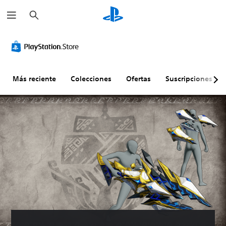
B
u
s
c
a
r
Más reciente
Colecciones
Ofertas
Suscripciones