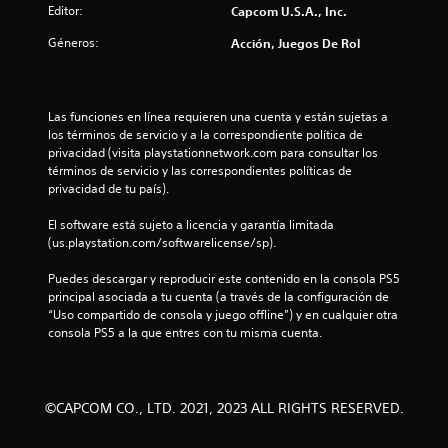
Editor:
Capcom U.S.A., Inc.
o
Géneros:
Acción, Juegos De Rol
n
e
Las funciones en línea requieren una cuenta y están sujetas a 
s
los términos de servicio y a la correspondiente política de 
privacidad (visita playstationnetwork.com para consultar los 
términos de servicio y las correspondientes políticas de 
privacidad de tu país).
El software está sujeto a licencia y garantía limitada 
(us.playstation.com/softwarelicense/sp).
Puedes descargar y reproducir este contenido en la consola PS5 
principal asociada a tu cuenta (a través de la configuración de 
“Uso compartido de consola y juego offline”) y en cualquier otra 
consola PS5 a la que entres con tu misma cuenta.
©CAPCOM CO., LTD. 2021, 2023 ALL RIGHTS RESERVED.