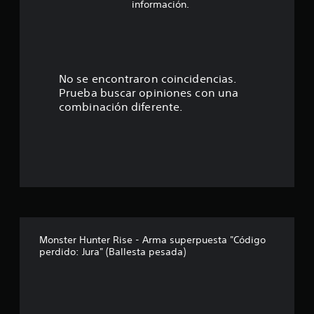
o
información.
:
1
e
No se encontraron coincidencias.
Prueba buscar opiniones con una
s
combinación diferente.
t
r
e
l
l
Monster Hunter Rise - Arma superpuesta "Código
perdido: Jura" (Ballesta pesada)
a
d