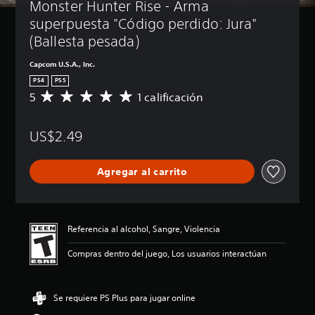
Monster Hunter Rise - Arma 
superpuesta "Código perdido: Jura" 
(Ballesta pesada)
Capcom U.S.A., Inc.
PS4
PS5
5
1 calificación
C
a
l
US$2.49
i
f
i
Agregar al carrito
c
a
c
i
ó
Referencia al alcohol, Sangre, Violencia
n
p
Compras dentro del juego, Los usuarios interactúan
r
o
m
Se requiere PS Plus para jugar online
e
d