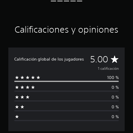
l
l
a
s
e
Calificaciones y opiniones
n
u
n
t
o
C
5.00
t
Calificación global de los jugadores
a
a
1 calificación
l
d
100 %
l
e
1
0 %
i
c
a
0 %
f
l
i
0 %
i
f
0 %
i
c
c
a