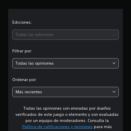
a
c
i
c
o
n
e
i
Ediciones:
s
ó
Todas las ediciones
n
Filtrar por:
p
Todas las opiniones
r
o
Ordenar por:
m
Más recientes
e
Todas las opiniones son enviadas por dueños
d
verificados de este juego o elemento y son evaluadas
i
por un equipo de moderadores. Consulta la
Política de calificaciones y opiniones
para más