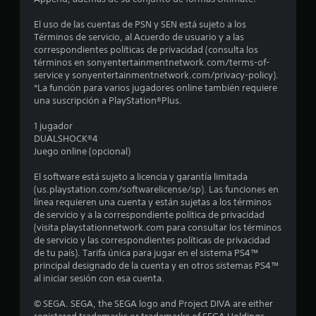
n
El uso de las cuentas de PSN y SEN está sujeto a los
Términos de servicio, al Acuerdo de usuario y a las
u
correspondientes políticas de privacidad (consulta los
términos en sonyentertainmentnetwork.com/terms-of-
n
service y sonyentertainmentnetwork.com/privacy-policy).
*La función para varios jugadores online también requiere
t
una suscripción a PlayStation®Plus.
o
1 jugador
DUALSHOCK®4
t
Juego online (opcional)
a
El software está sujeto a licencia y garantía limitada
(us.playstation.com/softwarelicense/sp). Las funciones en
l
línea requieren una cuenta y están sujetas a los términos
de servicio y a la correspondiente política de privacidad
(visita playstationnetwork.com para consultar los términos
d
de servicio y las correspondientes políticas de privacidad
de tu país). Tarifa única para jugar en el sistema PS4™
e
principal designado de la cuenta y en otros sistemas PS4™
al iniciar sesión con esa cuenta.
1
© SEGA. SEGA, the SEGA logo and Project DIVA are either
3