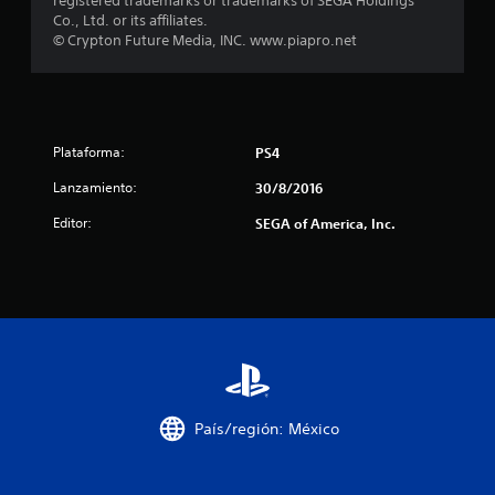
registered trademarks or trademarks of SEGA Holdings
Co., Ltd. or its affiliates.
c
© Crypton Future Media, INC. www.piapro.net
a
l
i
Plataforma:
PS4
Lanzamiento:
30/8/2016
f
Editor:
SEGA of America, Inc.
i
c
a
c
i
País/región: México
o
n