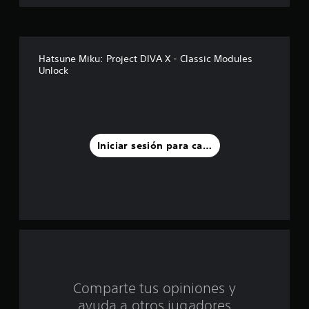
s
t
r
Hatsune Miku: Project DIVA X - Classic Modules
Unlock
e
l
l
Iniciar sesión para calificar
a
s
d
e
c
i
Comparte tus opiniones y
ayuda a otros jugadores