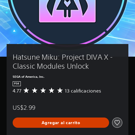
Hatsune Miku: Project DIVA X - 
Classic Modules Unlock
SEGA of America, Inc.
PS4
4.77
13 calificaciones
C
a
l
US$2.99
i
f
i
Agregar al carrito
c
a
c