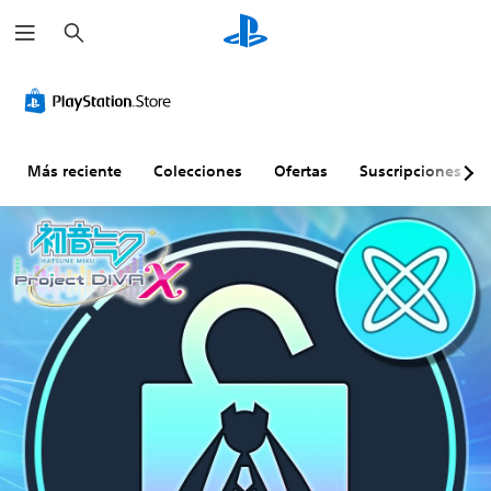
B
u
s
c
a
r
Más reciente
Colecciones
Ofertas
Suscripciones