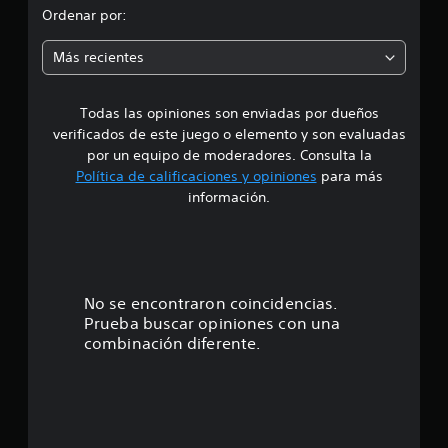
l
o
Ordenar por:
d
e
m
1
Más recientes
3
e
c
a
Todas las opiniones son enviadas por dueños
d
l
verificados de este juego o elemento y son evaluadas
i
i
por un equipo de moderadores. Consulta la
f
Política de calificaciones y opiniones
para más
i
o
información.
c
a
:
c
i
4
o
n
.
No se encontraron coincidencias.
e
Prueba buscar opiniones con una
s
7
combinación diferente.
7
e