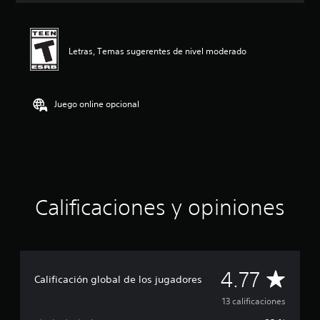
i
ó
n
p
Letras, Temas sugerentes de nivel moderado
r
o
m
e
Juego online opcional
d
i
o
:
4
.
7
Calificaciones y opiniones
7
e
s
t
r
e
C
4.77
Calificación global de los jugadores
l
l
a
13 calificaciones
a
s