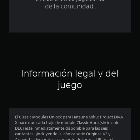
n
de la comunidad.
c
o
e
s
t
r
Información legal y del
e
juego
l
l
a
El Classic Modules Unlock para Hatsune Miku: Project DIVA
X hace que cada traje de módulo Classic Aura (sin incluir
s
DLC) esté inmediatamente disponible para las seis
cantantes, ¡incluyendo la icónica serie Original, V3 y
e
Append, además de su conjunto de formas Ultimate!