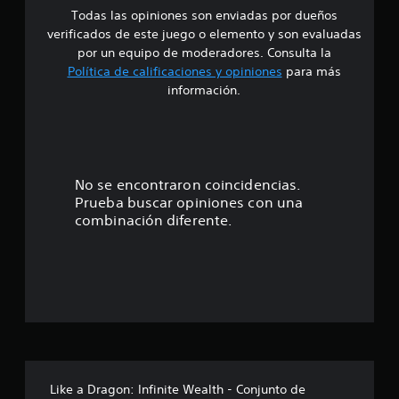
Todas las opiniones son enviadas por dueños
d
verificados de este juego o elemento y son evaluadas
i
por un equipo de moderadores. Consulta la
Política de calificaciones y opiniones
para más
o
información.
:
4
.
No se encontraron coincidencias.
Prueba buscar opiniones con una
5
combinación diferente.
5
e
s
t
r
Like a Dragon: Infinite Wealth - Conjunto de