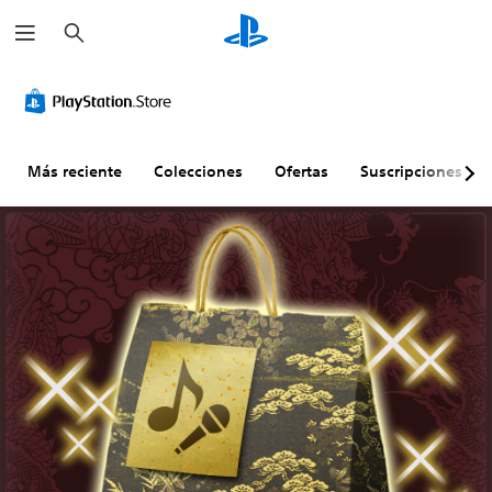
B
u
s
c
a
r
Más reciente
Colecciones
Ofertas
Suscripciones