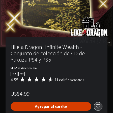
Like a Dragon: Infinite Wealth - 
Conjunto de colección de CD de 
Yakuza PS4 y PS5
SEGA of America, Inc.
PS4
PS5
4.55
11 calificaciones
C
a
l
US$4.99
i
f
i
Agregar al carrito
c
a