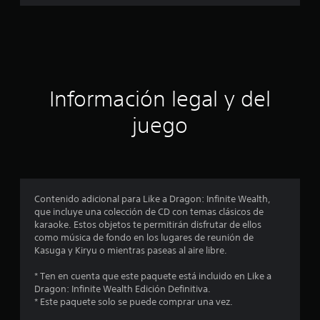
e
s
t
r
Información legal y del
e
juego
l
l
a
Contenido adicional para Like a Dragon: Infinite Wealth,
que incluye una colección de CD con temas clásicos de
s
karaoke. Estos objetos te permitirán disfrutar de ellos
como música de fondo en los lugares de reunión de
e
Kasuga y Kiryu o mientras paseas al aire libre.
n
* Ten en cuenta que este paquete está incluido en Like a
Dragon: Infinite Wealth Edición Definitiva.
u
* Este paquete solo se puede comprar una vez.