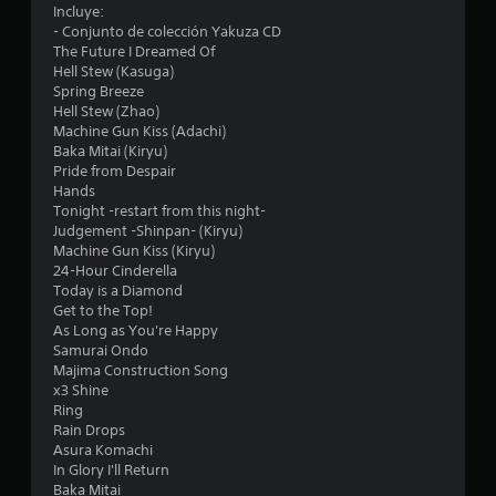
n
Incluye:
- Conjunto de colección Yakuza CD
t
The Future I Dreamed Of
Hell Stew (Kasuga)
o
Spring Breeze
Hell Stew (Zhao)
t
Machine Gun Kiss (Adachi)
Baka Mitai (Kiryu)
a
Pride from Despair
Hands
l
Tonight -restart from this night-
Judgement -Shinpan- (Kiryu)
Machine Gun Kiss (Kiryu)
d
24-Hour Cinderella
Today is a Diamond
e
Get to the Top!
As Long as You're Happy
1
Samurai Ondo
Majima Construction Song
1
x3 Shine
Ring
c
Rain Drops
Asura Komachi
a
In Glory I'll Return
Baka Mitai