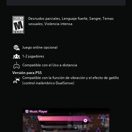
c
i
ó
Desnudos parciales, Lenguaje fuerte, Sangre, Temas
n
sexuales, Violencia intensa
p
r
o
m
e
Juego online opcional
d
1-2 jugadores
i
o
Compatible con el Uso a distancia
:
Versión para PS5
4
Compatible con la función de vibración y el efecto de gatillo
.
(control inalámbrico DualSense)
5
5
e
s
t
r
e
l
l
a