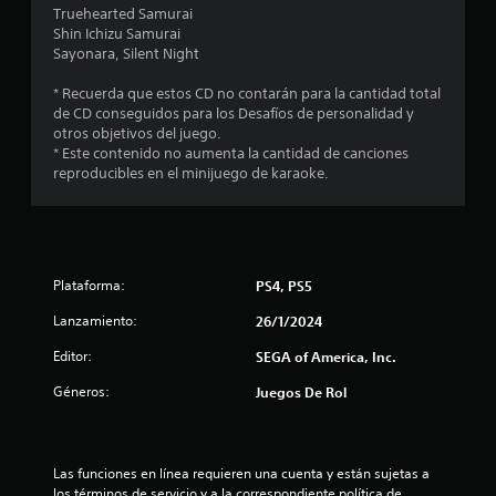
l
Truehearted Samurai
Shin Ichizu Samurai
i
Sayonara, Silent Night
f
* Recuerda que estos CD no contarán para la cantidad total
de CD conseguidos para los Desafíos de personalidad y
i
otros objetivos del juego.
* Este contenido no aumenta la cantidad de canciones
c
reproducibles en el minijuego de karaoke.
a
c
Plataforma:
PS4, PS5
i
Lanzamiento:
26/1/2024
o
Editor:
SEGA of America, Inc.
n
Géneros:
Juegos De Rol
e
s
Las funciones en línea requieren una cuenta y están sujetas a 
los términos de servicio y a la correspondiente política de 