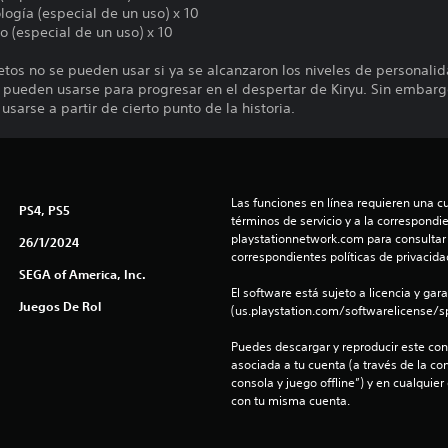
logía (especial de un uso) x 10
o (especial de un uso) x 10
etos no se pueden usar si ya se alcanzaron los niveles de personali
 pueden usarse para progresar en el despertar de Kiryu. Sin embar
sarse a partir de cierto punto de la historia.
Las funciones en línea requieren una cu
PS4, PS5
términos de servicio y a la correspondien
playstationnetwork.com para consultar l
26/1/2024
correspondientes políticas de privacidad
SEGA of America, Inc.
El software está sujeto a licencia y gara
Juegos De Rol
(us.playstation.com/softwarelicense/sp
Puedes descargar y reproducir este cont
asociada a tu cuenta (a través de la co
consola y juego offline”) y en cualquier
con tu misma cuenta.