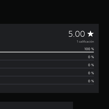
C
5.00
a
1 calificación
100 %
l
0 %
i
0 %
f
0 %
0 %
i
c
a