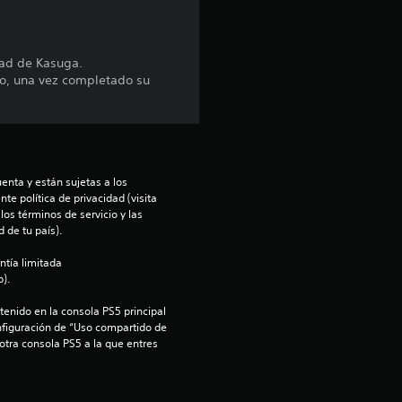
r
e
dad de Kasuga.
go, una vez completado su
l
l
a
enta y están sujetas a los 
te política de privacidad (visita 
s
os términos de servicio y las 
 de tu país).
e
ntía limitada 
n
).
enido en la consola PS5 principal 
u
nfiguración de “Uso compartido de 
 otra consola PS5 a la que entres 
n
t