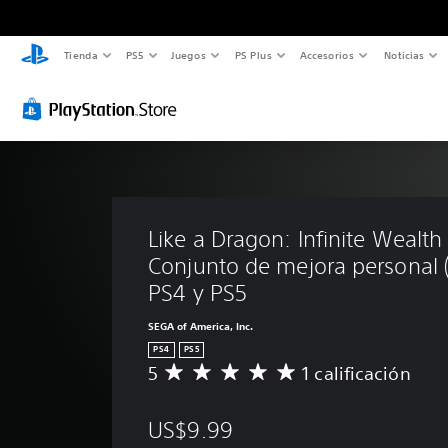
Tienda
PS5
Juegos
PS Plus
Accesorios
Noticias
Like a Dragon: Infinite Wealth 
Conjunto de mejora personal 
PS4 y PS5
SEGA of America, Inc.
PS4
PS5
5
1 calificación
C
a
l
US$9.99
i