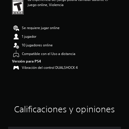
c
juego online, Violencia
i
o
n
e
s
Se requiere jugar online
1 jugador
10 jugadores online
Compatible con el Uso a distancia
Versión para PS4
Vibración del control DUALSHOCK 4
Calificaciones y opiniones