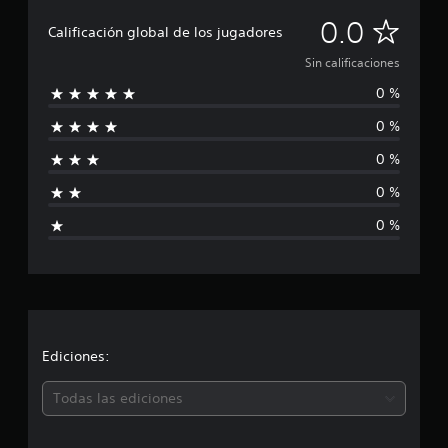
S
0.0
Calificación global de los jugadores
i
Sin calificaciones
0 %
n
0 %
c
0 %
a
0 %
l
0 %
i
f
i
c
Ediciones:
a
Todas las ediciones
c