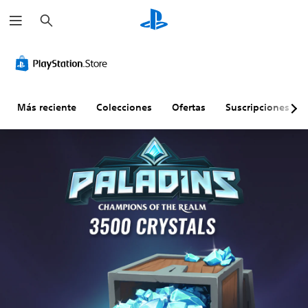
B
u
s
c
a
r
Más reciente
Colecciones
Ofertas
Suscripciones