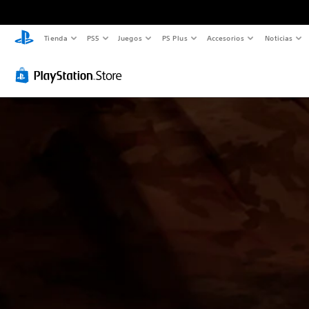
Tienda
PS5
Juegos
PS Plus
Accesorios
Noticias