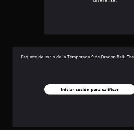
c
i
o
n
e
s
Paquete de inicio de la Temporada 9 de Dragon Ball: The
Iniciar sesión para calificar