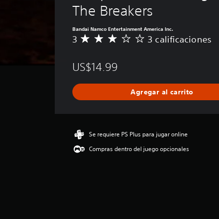
The Breakers
Bandai Namco Entertainment America Inc.
3
3 calificaciones
C
a
l
US$14.99
i
f
i
Agregar al carrito
c
a
c
i
ó
Se requiere PS Plus para jugar online
n
Compras dentro del juego opcionales
p
r
o
m
e
d
i
o