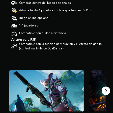
Compras dentro del juego opcionales
i
o
Admite hasta 4 jugadores online que tengan PS Plus
:
2
Juego online opcional
.
1-4 jugadores
7
e
Compatible con el Uso a distancia
s
Versión para PS5
t
Compatible con la función de vibración y el efecto de gatillo
r
(control inalámbrico DualSense)
e
l
l
a
s
d
e
c
i
n
c
o
e
s
t