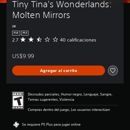
Tiny Tina's Wonderlands: 
Molten Mirrors
2K
PS4
PS5
2.7
40 calificaciones
C
a
l
US$9.99
i
f
i
Agregar al carrito
c
a
c
i
ó
Desnudos parciales, Humor negro, Lenguaje, Sangre,
n
Temas sugerentes, Violencia
p
r
Compras dentro del juego, Los usuarios interactúan
o
m
e
Se requiere PS Plus para jugar online
d