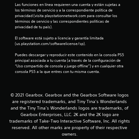
Las funciones en línea requieren una cuenta y están sujetas a 
c
los términos de servicio y a la correspondiente política de 
privacidad (visita playstationnetwork.com para consultar los 
a
términos de servicio y las correspondientes políticas de 
privacidad de tu país).
c
El software está sujeto a licencia y garantía limitada 
i
(us.playstation.com/softwarelicense/sp).
o
Puedes descargar y reproducir este contenido en la consola PS5 
principal asociada a tu cuenta (a través de la configuración de 
n
“Uso compartido de consola y juego offline”) y en cualquier otra 
consola PS5 a la que entres con tu misma cuenta.
e
s
© 2021 Gearbox. Gearbox and the Gearbox Software logos
are registered trademarks, and Tiny Tina’s Wonderlands
and the Tiny Tina’s Wonderlands logos are trademarks, of
Gearbox Enterprises, LLC. 2K and the 2K logo are
trademarks of Take-Two Interactive Software, Inc. All rights
reserved. All other marks are property of their respective
owners.