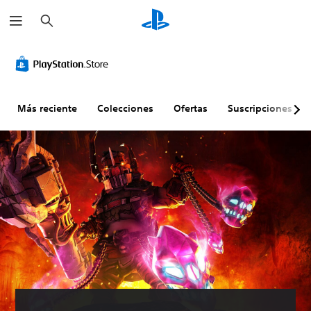
B
u
s
c
a
r
Más reciente
Colecciones
Ofertas
Suscripciones