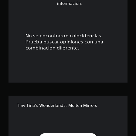
o
información.
:
2
.
No se encontraron coincidencias.
Prueba buscar opiniones con una
7
combinación diferente.
e
s
t
r
e
Tiny Tina's Wonderlands: Molten Mirrors
l
l