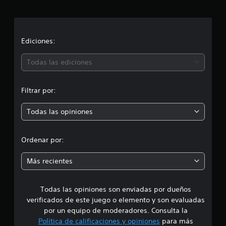
a
c
a
c
c
i
i
Ediciones:
o
n
ó
Todas las ediciones
e
s
n
Filtrar por:
p
Todas las opiniones
r
o
Ordenar por:
m
Más recientes
e
Todas las opiniones son enviadas por dueños
d
verificados de este juego o elemento y son evaluadas
i
por un equipo de moderadores. Consulta la
Política de calificaciones y opiniones
para más