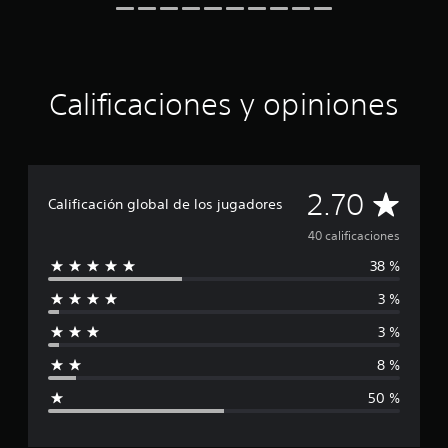
r
e
l
l
a
Calificaciones y opiniones
s
e
n
u
n
C
t
2.70
Calificación global de los jugadores
o
a
t
40 calificaciones
a
38 %
l
l
d
3 %
e
i
4
3 %
0
f
c
8 %
a
i
l
50 %
i
c
f
i