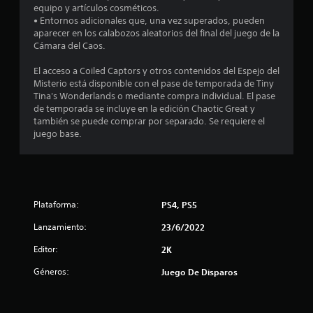
equipo y artículos cosméticos.
a
• Entornos adicionales que, una vez superados, pueden
aparecer en los calabozos aleatorios del final del juego de la
l
Cámara del Caos.
d
El acceso a Coiled Captors y otros contenidos del Espejo del
Misterio está disponible con el pase de temporada de Tiny
e
Tina's Wonderlands o mediante compra individual. El pase
de temporada se incluye en la edición Chaotic Great y
también se puede comprar por separado. Se requiere el
4
juego base.
0
c
a
Plataforma:
PS4, PS5
l
Lanzamiento:
23/6/2022
Editor:
2K
i
Géneros:
Juego De Disparos
f
i