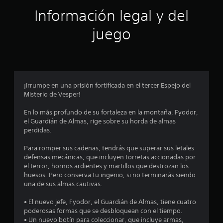
r
Información legal y del
e
juego
l
l
a
¡Irrumpe en una prisión fortificada en el tercer Espejo del
s
Misterio de Vesper!
e
En lo más profundo de su fortaleza en la montaña, Fyodor,
el Guardián de Almas, rige sobre su horda de almas
n
perdidas.
u
Para romper sus cadenas, tendrás que superar sus letales
defensas mecánicas, que incluyen torretas accionadas por
n
el terror, hornos ardientes y martillos que destrozan los
huesos. Pero conserva tu ingenio, si no terminarás siendo
t
una de sus almas cautivas.
o
• El nuevo jefe, Fyodor, el Guardián de Almas, tiene cuatro
poderosas formas que se desbloquean con el tiempo.
t
• Un nuevo botín para coleccionar, que incluye armas,