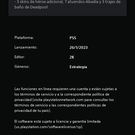
l
- 3 skins de héroe adicional, 7 atuendos Abadía y 3 trajes de
baño de Deadpool
i
f
i
Plataforma:
PS5
c
Lanzamiento:
26/1/2023
a
Editor:
2K
c
Géneros:
Estrategia
i
o
Las funciones en línea requieren una cuenta y están sujetas a 
los términos de servicio y a la correspondiente política de 
n
privacidad (visita playstationnetwork.com para consultar los 
términos de servicio y las correspondientes políticas de 
e
privacidad de tu país).
s
El software está sujeto a licencia y garantía limitada 
(us.playstation.com/softwarelicense/sp).