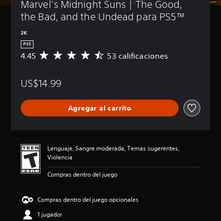
Marvel's Midnight Suns | The Good, 
the Bad, and the Undead para PS5™
2K
PS5
4.45
53 calificaciones
C
a
l
US$14.99
i
f
i
Agregar al carrito
c
a
c
i
ó
Lenguaje, Sangre moderada, Temas sugerentes,
n
Violencia
p
r
Compras dentro del juego
o
m
e
Compras dentro del juego opcionales
d
1 jugador
i