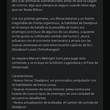
n
alto a las artimañas sobrenaturales antes de que se salgan
de control, algo que siempre es seguro cuando tiene algo
t
que ver Wade Wilson.
o
Con sus pistolas gemelas, sus filosas katanas y su fuente
inagotable de chistes ingeniosos, la habilidad de Deadpool
t
en el campo de batalla es la pesadilla de todos sus
enemigos (e incluso de algunos de sus aliados, a quienes
a
no les gusta su sofisticado sentido del humor). ¡Auna
esfuerzos con el ocurrente mercenario y arrasa con las
l
nuevas amenazas en este emocionante capítulo de DLC
(Deadpool Loves Chimichangas)!
d
Se requiere Marvel's Midnight Suns para jugar este
contenido y se incluye en la Edición Legendaria y el Pase de
e
temporada.
5
Características:
- Nuevo héroe: Deadpool, un provocativo aniquilador con
3
10 habilidades de héroe únicas
- Nuevas misiones de modo historia: pelea contra una
c
hueste de nuevos tipos de enemigos en una variedad de
encuentros desafiantes
a
- Nueva actualización de la Abadía: el Camión de comida de
Deadpool