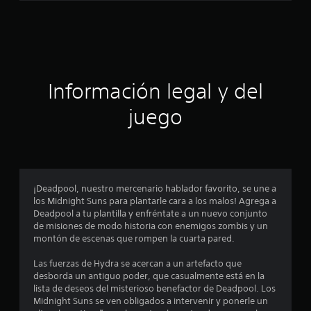
e
s
t
r
Información legal y del
e
juego
l
l
a
¡Deadpool, nuestro mercenario hablador favorito, se une a
los Midnight Suns para plantarle cara a los malos! Agrega a
s
Deadpool a tu plantilla y enfréntate a un nuevo conjunto
de misiones de modo historia con enemigos zombis y un
e
montón de escenas que rompen la cuarta pared.
n
Las fuerzas de Hydra se acercan a un artefacto que
desborda un antiguo poder, que casualmente está en la
u
lista de deseos del misterioso benefactor de Deadpool. Los
Midnight Suns se ven obligados a intervenir y ponerle un