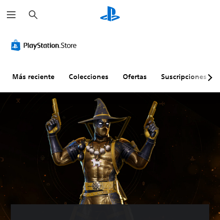
B
u
s
c
a
r
Más reciente
Colecciones
Ofertas
Suscripciones