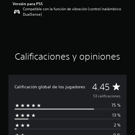
o
Versión para PS5
:
Compatible con la función de vibración (control inalámbrico
4
DualSense)
.
4
5
e
s
t
r
Calificaciones y opiniones
e
l
l
a
s
C
d
4.45
Calificación global de los jugadores
e
c
a
53 calificaciones
i
75 %
n
l
c
13 %
o
i
e
2 %
s
f
t