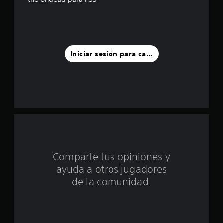
e
l
l
Iniciar sesión para calificar
a
s
d
e
c
i
Comparte tus opiniones y
ayuda a otros jugadores
n
de la comunidad.
c
o