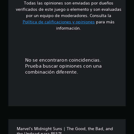
Todas las opiniones son enviadas por dueños
d
c
a
verificados de este juego o elemento y son evaluadas
i
c
por un equipo de moderadores. Consulta la
i
Política de calificaciones y opiniones
para más
o
o
información.
n
e
:
s
4
.
No se encontraron coincidencias.
Prueba buscar opiniones con una
4
combinación diferente.
5
e
s
t
r
Marvel's Midnight Suns | The Good, the Bad, and
the Undead para PS5™