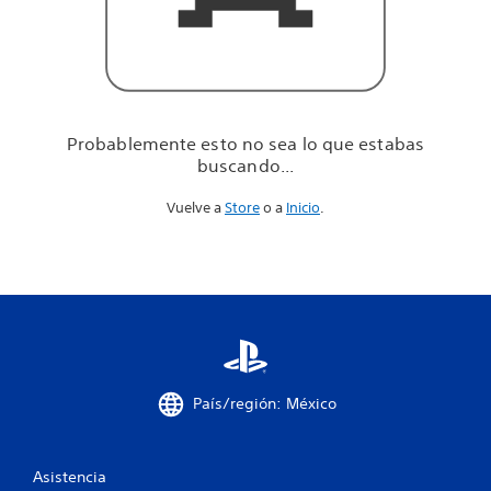
u
e
e
s
t
a
b
Probablemente esto no sea lo que estabas
a
buscando...
s
b
Vuelve a
Store
o a
Inicio
.
u
s
c
a
n
d
o
.
.
.
País/región: México
Asistencia