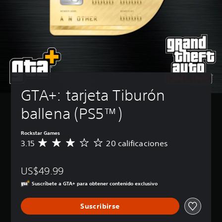
GTA+: tarjeta Tiburón 
ballena (PS5™)
Rockstar Games
3.15
20 calificaciones
C
a
l
US$49.99
i
f
Suscríbete a GTA+ para obtener contenido exclusivo
i
c
Suscribirse
a
c