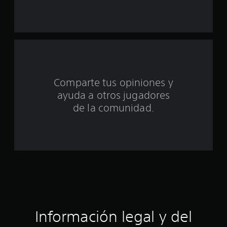
s
d
e
c
Comparte tus opiniones y
i
ayuda a otros jugadores
n
de la comunidad.
c
o
e
s
t
Información legal y del
r