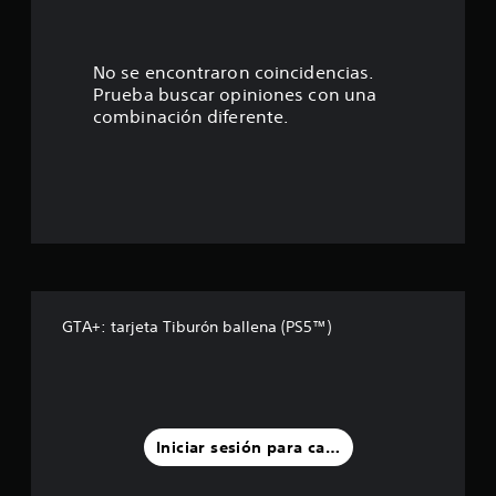
3
.
No se encontraron coincidencias.
Prueba buscar opiniones con una
1
combinación diferente.
5
e
s
t
r
GTA+: tarjeta Tiburón ballena (PS5™)
e
l
l
Iniciar sesión para calificar
a