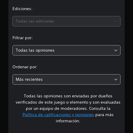
d
e
i
Ediciones:
2
0
ó
Todas las ediciones
c
a
n
l
Filtrar por:
i
p
f
Todas las opiniones
i
r
c
a
o
c
Ordenar por:
i
m
o
Más recientes
n
e
e
s
Todas las opiniones son enviadas por dueños
d
verificados de este juego o elemento y son evaluadas
i
por un equipo de moderadores. Consulta la
Política de calificaciones y opiniones
para más
o
información.
: