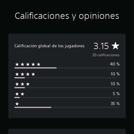
d
e
c
Calificaciones y opiniones
i
n
c
o
e
C
3.15
s
Calificación global de los jugadores
t
a
20 calificaciones
r
e
40 %
l
l
l
10 %
i
a
s
10 %
f
e
n
5 %
i
u
35 %
n
c
t
o
a
t
a
l
c