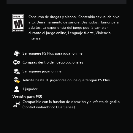
i
ó
n
Consumo de drogas y alcohol, Contenido sexual de nivel
p
alto, Derramamiento de sangre, Desnudos, Humor para
r
adultos, La experiencia del juego podría cambiar
o
durante el juego online, Lenguaje fuerte, Violencia
m
intensa
e
d
i
Se requiere PS Plus para jugar online
o
:
Compras dentro del juego opcionales
3
.
Se requiere jugar online
1
Admite hasta 30 jugadores online que tengan PS Plus
5
e
1 jugador
s
Versión para PS5
t
Compatible con la función de vibración y el efecto de gatillo
r
(control inalámbrico DualSense)
e
l
l
a
s