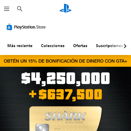
B
u
s
c
a
r
Más reciente
Colecciones
Ofertas
Suscripciones