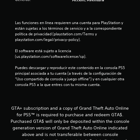
a
l
Las funciones en línea requieren una cuenta para PlayStation y 
d
están sujetas a los términos de servicio y a la correspondiente 
política de privacidad (playstation.com/Terms y 
e
playstation.com/legal/privacy-policy).
2
El software está sujeto a licencia 
(us.playstation.com/softwarelicense/sp).
0
Puedes descargar y reproducir este contenido en la consola PS5 
c
principal asociada a tu cuenta (a través de la configuración de 
“Uso compartido de consola y juego offline”) y en cualquier otra 
a
consola PS5 a la que entres con tu misma cuenta.
l
i
GTA+ subscription and a copy of Grand Theft Auto Online
for PS5™ is required to purchase and redeem GTA$.
f
Purchased GTA$ will only be deposited within the console
generation version of Grand Theft Auto Online indicated
i
above and is not transferable between console