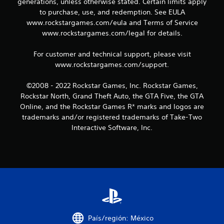
generations, unless otherwise stated. Certain limits apply
c
to purchase, use, and redemption. See EULA
a
www.rockstargames.com/eula and Terms of Service
www.rockstargames.com/legal for details.
c
For customer and technical support, please visit
i
www.rockstargames.com/support.
o
©2008 - 2022 Rockstar Games, Inc. Rockstar Games,
Rockstar North, Grand Theft Auto, the GTA Five, the GTA
n
Online, and the Rockstar Games R* marks and logos are
e
trademarks and/or registered trademarks of Take-Two
Interactive Software, Inc.
s
País/región: México