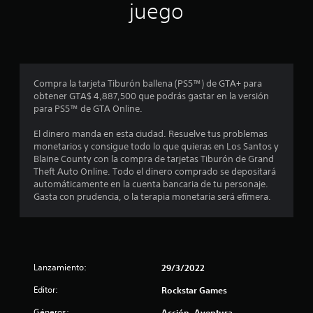
juego
e
l
l
Compra la tarjeta Tiburón ballena (PS5™) de GTA+ para
a
obtener GTA$ 4,887,500 que podrás gastar en la versión
para PS5™ de GTA Online.
s
El dinero manda en esta ciudad. Resuelve tus problemas
e
monetarios y consigue todo lo que quieras en Los Santos y
Blaine County con la compra de tarjetas Tiburón de Grand
n
Theft Auto Online. Todo el dinero comprado se depositará
automáticamente en la cuenta bancaria de tu personaje.
u
Gasta con prudencia, o la terapia monetaria será efímera.
n
t
Lanzamiento:
29/3/2022
o
Editor:
Rockstar Games
t
Géneros:
Acción, Aventura