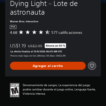
Dying Light – Lote de 
astronauta
Warner Bros. Interactive
PS4
4.68
577 calificaciones
C
a
l
US$1.19
i
US$2.99
Ahorra un 60 %
Rebajado del precio original de US$2.99
f
La oferta finaliza el 13/8/2026 06:59 AM UTC
i
Precio más bajo en los últimos 30 días: US$2.99
c
a
Agregar al carrito
c
i
ó
n
p
Derramamiento de sangre, La experiencia del juego
r
podría cambiar durante el juego online, Lenguaje fuerte,
o
Violencia intensa
m
e
d