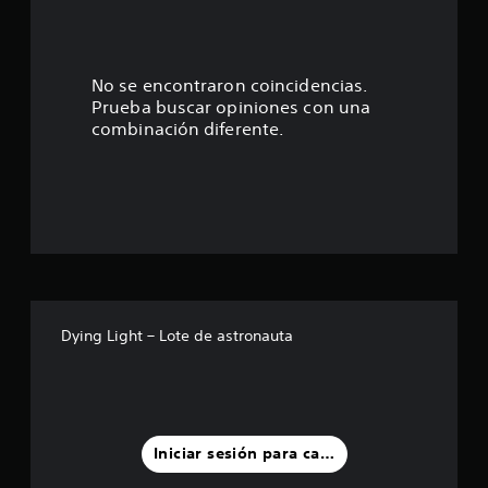
:
4
.
No se encontraron coincidencias.
Prueba buscar opiniones con una
6
combinación diferente.
8
e
s
t
r
Dying Light – Lote de astronauta
e
l
l
Iniciar sesión para calificar