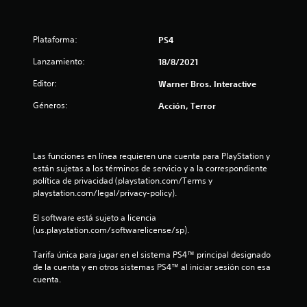
i
c
Plataforma:
PS4
Lanzamiento:
18/8/2021
a
Editor:
Warner Bros. Interactive
c
Géneros:
Acción, Terror
i
o
Las funciones en línea requieren una cuenta para PlayStation y 
n
están sujetas a los términos de servicio y a la correspondiente 
política de privacidad (playstation.com/Terms y 
e
playstation.com/legal/privacy-policy).
s
El software está sujeto a licencia 
(us.playstation.com/softwarelicense/sp).
Tarifa única para jugar en el sistema PS4™ principal designado 
de la cuenta y en otros sistemas PS4™ al iniciar sesión con esa 
cuenta.