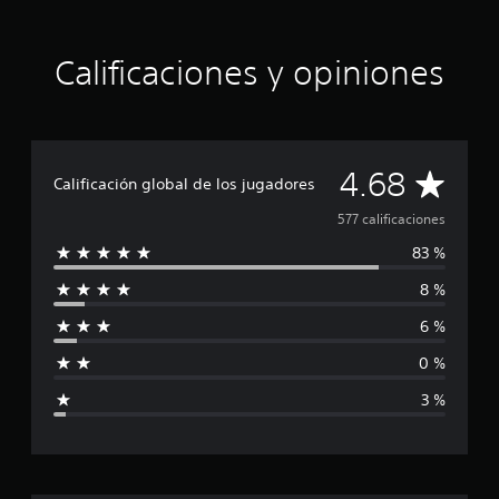
t
r
e
Calificaciones y opiniones
l
l
a
s
e
C
4.68
n
Calificación global de los jugadores
u
a
n
577 calificaciones
t
83 %
l
o
t
8 %
i
a
l
6 %
f
d
e
0 %
i
5
7
3 %
7
c
c
a
a
l
i