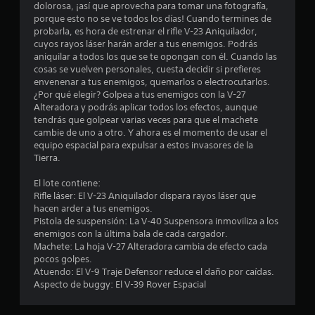
dolorosa, ¡así que aprovecha para tomar una fotografía,
a
porque esto no se ve todos los días! Cuando termines de
probarla, es hora de estrenar el rifle V-23 Aniquilador,
l
cuyos rayos láser harán arder a tus enemigos. Podrás
aniquilar a todos los que se te opongan con él. Cuando las
d
cosas se vuelven personales, cuesta decidir si prefieres
envenenar a tus enemigos, quemarlos o electrocutarlos.
¿Por qué elegir? Golpea a tus enemigos con la V-27
e
Alteradora y podrás aplicar todos los efectos, aunque
tendrás que golpear varias veces para que el machete
5
cambie de uno a otro. Y ahora es el momento de usar el
equipo espacial para expulsar a estos invasores de la
7
Tierra.
7
El lote contiene:
Rifle láser: El V-23 Aniquilador dispara rayos láser que
c
hacen arder a tus enemigos.
Pistola de suspensión: La V-40 Suspensora inmoviliza a los
a
enemigos con la última bala de cada cargador.
Machete: La hoja V-27 Alteradora cambia de efecto cada
l
pocos golpes.
Atuendo: El V-9 Traje Defensor reduce el daño por caídas.
i
Aspecto de buggy: El V-39 Rover Espacial
f