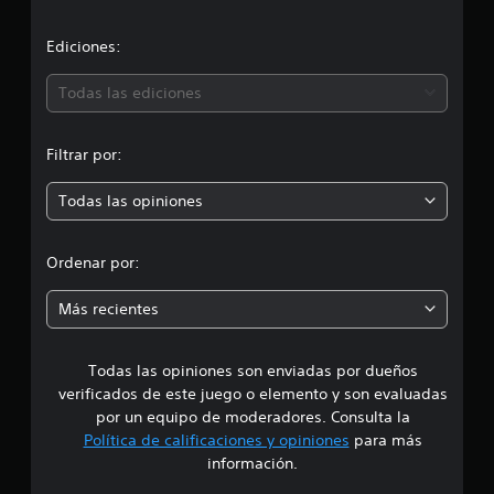
c
f
i
i
Ediciones:
c
a
ó
Todas las ediciones
c
i
n
o
Filtrar por:
n
p
e
s
Todas las opiniones
r
o
Ordenar por:
m
Más recientes
e
Todas las opiniones son enviadas por dueños
d
verificados de este juego o elemento y son evaluadas
i
por un equipo de moderadores. Consulta la
Política de calificaciones y opiniones
para más
o
información.