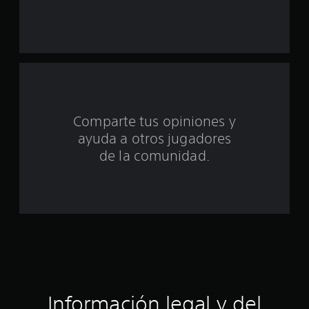
a
s
d
e
c
Comparte tus opiniones y
i
ayuda a otros jugadores
n
de la comunidad.
c
o
e
s
t
Información legal y del
r