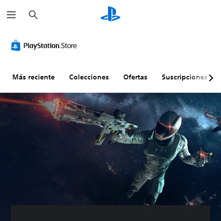
B
u
s
c
a
r
Más reciente
Colecciones
Ofertas
Suscripciones