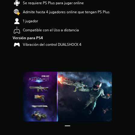
Se requiere PS Plus para jugar online
i
o
Admite hasta 4 jugadores online que tengan PS Plus
:
4
1 jugador
.
Compatible con el Uso a distancia
6
8
Versión para PS4
e
Vibración del control DUALSHOCK 4
s
t
r
e
l
l
a
s
d
e
c
i
n
c
o
e
s