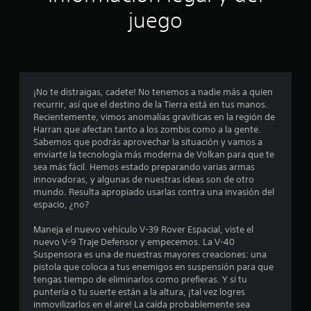
juego
e
l
l
¡No te distraigas, cadete! No tenemos a nadie más a quien
a
recurrir, así que el destino de la Tierra está en tus manos.
Recientemente, vimos anomalías gravíticas en la región de
s
Harran que afectan tanto a los zombis como a la gente.
Sabemos que podrás aprovechar la situación y vamos a
e
enviarte la tecnología más moderna de Volkan para que te
sea más fácil. Hemos estado preparando varias armas
n
innovadoras, y algunas de nuestras ideas son de otro
mundo. Resulta apropiado usarlas contra una invasión del
u
espacio, ¿no?
n
Maneja el nuevo vehículo V-39 Rover Espacial, viste el
nuevo V-9 Traje Defensor y empecemos. La V-40
t
Suspensora es una de nuestras mayores creaciones: una
pistola que coloca a tus enemigos en suspensión para que
o
tengas tiempo de eliminarlos como prefieras. Y si tu
puntería o tu suerte están a la altura, ¡tal vez logres
t
inmovilizarlos en el aire! La caída probablemente sea