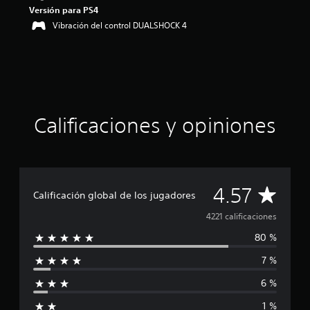
i
Versión para PS4
o
Vibración del control DUALSHOCK 4
:
4
.
5
7
e
s
Calificaciones y opiniones
t
r
e
l
l
a
C
4.57
Calificación global de los jugadores
s
d
a
4221 calificaciones
e
c
80 %
l
i
n
7 %
i
c
6 %
o
f
e
1 %
s