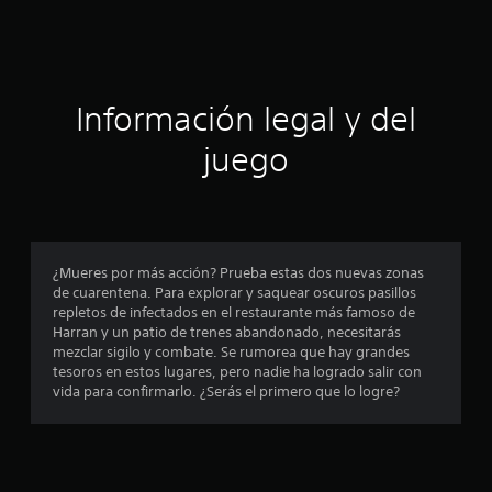
e
s
t
Información legal y del
r
juego
e
l
l
¿Mueres por más acción? Prueba estas dos nuevas zonas
a
de cuarentena. Para explorar y saquear oscuros pasillos
repletos de infectados en el restaurante más famoso de
s
Harran y un patio de trenes abandonado, necesitarás
mezclar sigilo y combate. Se rumorea que hay grandes
e
tesoros en estos lugares, pero nadie ha logrado salir con
vida para confirmarlo. ¿Serás el primero que lo logre?
n
u