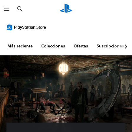
B
u
s
c
a
r
Más reciente
Colecciones
Ofertas
Suscripciones