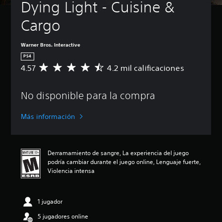
Dying Light - Cuisine & 
Cargo
Warner Bros. Interactive
PS4
4.57
4.2 mil calificaciones
C
a
l
No disponible para la compra
i
f
i
Más información
c
a
c
i
Derramamiento de sangre, La experiencia del juego
ó
podría cambiar durante el juego online, Lenguaje fuerte,
n
Violencia intensa
p
r
o
1 jugador
m
e
5 jugadores online
d