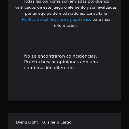
Todas las opiniones son enviadas por dueños
d
a
verificados de este juego o elemento y son evaluadas
l
i
por un equipo de moderadores. Consulta la
i
Política de calificaciones y opiniones
para más
f
o
información.
i
c
:
a
c
4
i
o
.
No se encontraron coincidencias.
n
Prueba buscar opiniones con una
e
5
combinación diferente.
s
7
e
s
t
r
Dying Light - Cuisine & Cargo