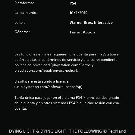
n
Plataforma:
PS4
t
Lanzamiento:
10/2/2015
o
Editor:
Warner Bros. Interactive
t
Géneros:
Terror, Acción
a
l
Las funciones en línea requieren una cuenta para PlayStation y 
están sujetas a los términos de servicio y a la correspondiente 
d
política de privacidad (playstation.com/Terms y 
playstation.com/legal/privacy-policy).
e
El software está sujeto a licencia 
(us.playstation.com/softwarelicense/sp).
4
Tarifa única para jugar en el sistema PS4™ principal designado 
2
de la cuenta y en otros sistemas PS4™ al iniciar sesión con esa 
cuenta.
2
1
DYING LIGHT & DYING LIGHT: THE FOLLOWING © Techland
c