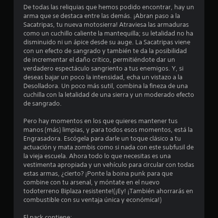
o
De todas las reliquias que hemos podido encontrar, hay un
arma que se destaca entre las demás. ¡Abran paso a la
t
Sacatripas, tu nueva motosierra! Atraviesa las armaduras
como un cuchillo caliente la mantequilla; su letalidad no ha
a
disminuido ni un ápice desde su auge. La Sacatripas viene
con un efecto de sangrado y también te da la posibilidad
l
de incrementar el daño crítico, permitiéndote dar un
verdadero espectáculo sangriento a tus enemigos. Y, si
d
deseas bajar un poco la intensidad, echa un vistazo a la
Desolladora. Un poco más sutil, combina la fineza de una
cuchilla con la letalidad de una sierra y un moderado efecto
e
de sangrado.
3
Pero hay momentos en los que quieres mantener tus
manos (más) limpias, y para todos esos momentos, está la
8
Engrasadora. Escógela para darle un toque clásico a tu
actuación y mata zombis como si nada con este subfusil de
9
la vieja escuela. Ahora todo lo que necesitas es una
vestimenta apropiada y un vehículo para circular con todas
c
estas armas, ¿cierto? ¡Ponte la boina punk para que
combine con tu arsenal, y móntate en el nuevo
a
todoterreno Biplaza resistente!(¡Ey! ¡También ahorrarás en
combustible con su ventaja única y económica!)
l
El pack contiene: