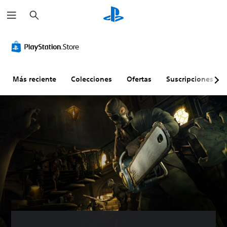
B
u
s
c
a
r
Más reciente
Colecciones
Ofertas
Suscripciones