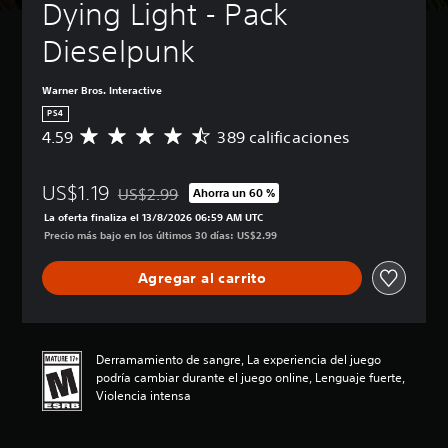
Dying Light - Pack 
Dieselpunk
Warner Bros. Interactive
PS4
4.59
389 calificaciones
C
a
l
US$1.19
i
US$2.99
Ahorra un 60 %
Rebajado del precio original de US$2.99
f
La oferta finaliza el 13/8/2026 06:59 AM UTC
i
Precio más bajo en los últimos 30 días: US$2.99
c
a
Agregar al carrito
c
i
ó
n
p
Derramamiento de sangre, La experiencia del juego
r
podría cambiar durante el juego online, Lenguaje fuerte,
o
Violencia intensa
m
e
d