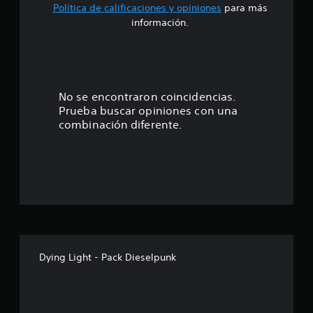
Política de calificaciones y opiniones
para más
o
información.
:
4
.
No se encontraron coincidencias.
Prueba buscar opiniones con una
5
combinación diferente.
9
e
s
t
r
Dying Light - Pack Dieselpunk
e
l