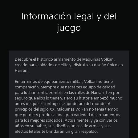
t
Información legal y del
r
juego
e
l
l
Descubre el histórico armamento de Máquinas Volkan,
a
creado para soldados de élite y ¡disfruta su diseño único en
Harran!
s
En términos de equipamiento militar, Volkan no tiene
e
comparación. Siempre que necesites equipo de calidad
para luchar contra zombis en las calles de Harran, ten por
n
seguro que ellos lo tienen. Pero su historia empezó mucho
antes de que el contagio se apoderara del mundo. A
u
principios del siglo XX, Máquinas Volkan no tenía tiempo
que perder y producía una gran variedad de armamentos
n
para los mejores soldados. Actualmente, y ya con varios
años en su haber, sus diseños únicos de armas y sus
t
efectos letales te brindarán un gran respaldo.