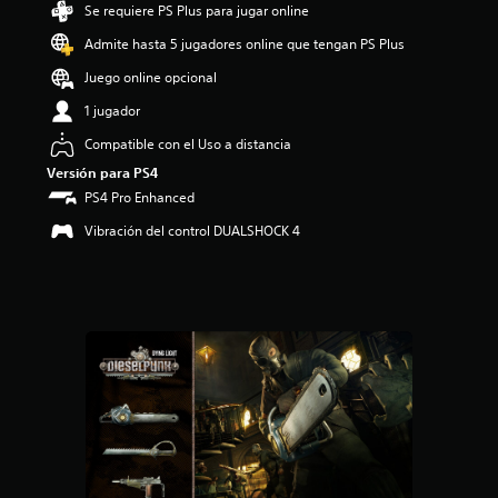
Se requiere PS Plus para jugar online
i
o
Admite hasta 5 jugadores online que tengan PS Plus
:
4
Juego online opcional
.
1 jugador
5
9
Compatible con el Uso a distancia
e
Versión para PS4
s
t
PS4 Pro Enhanced
r
Vibración del control DUALSHOCK 4
e
l
l
a
s
d
e
c
i
n
c
o
e
s