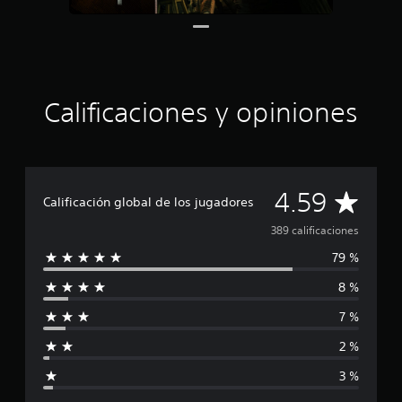
t
r
e
l
l
a
Calificaciones y opiniones
s
e
n
u
n
t
C
4.59
Calificación global de los jugadores
o
t
a
389 calificaciones
a
l
79 %
l
d
8 %
e
i
3
7 %
8
f
9
2 %
c
i
a
3 %
l
c
i