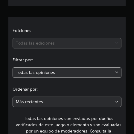
f
a
i
c
c
a
c
i
Ediciones:
i
o
ó
Todas las ediciones
n
e
n
s
Filtrar por:
p
Todas las opiniones
r
o
Ordenar por:
m
Más recientes
e
Todas las opiniones son enviadas por dueños
d
verificados de este juego o elemento y son evaluadas
i
por un equipo de moderadores. Consulta la