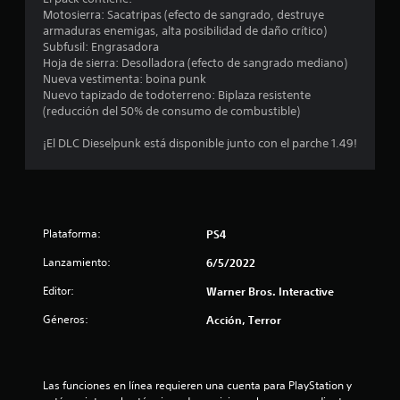
i
Motosierra: Sacatripas (efecto de sangrado, destruye
armaduras enemigas, alta posibilidad de daño crítico)
f
Subfusil: Engrasadora
Hoja de sierra: Desolladora (efecto de sangrado mediano)
i
Nueva vestimenta: boina punk
Nuevo tapizado de todoterreno: Biplaza resistente
c
(reducción del 50% de consumo de combustible)
a
¡El DLC Dieselpunk está disponible junto con el parche 1.49!
c
i
Plataforma:
PS4
o
Lanzamiento:
6/5/2022
n
Editor:
Warner Bros. Interactive
e
Géneros:
Acción, Terror
s
Las funciones en línea requieren una cuenta para PlayStation y 