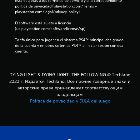
están sujetas a los términos de servicio y a la correspondiente 
política de privacidad (playstation.com/Terms y 
playstation.com/legal/privacy-policy).
El software está sujeto a licencia 
(us.playstation.com/softwarelicense/sp).
Tarifa única para jugar en el sistema PS4™ principal designado 
de la cuenta y en otros sistemas PS4™ al iniciar sesión con esa 
cuenta.
DYING LIGHT & DYING LIGHT: THE FOLLOWING © Techland
2020 г. Издается Techland. Все прочие товарные знаки и
авторские права принадлежат соответствующим
владельцам.
Política de privacidad y EULA del juego