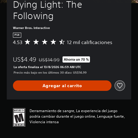
Dying Light: The 
Following
Warner Bros. Interactive
PS4
4.53
12 mil calificaciones
C
a
l
US$4.49
i
US$14.99
Ahorra un 70 %
Rebajado del precio original de US$14.99
f
La oferta finaliza el 13/8/2026 06:59 AM UTC
i
Precio más bajo en los últimos 30 días: US$14.99
c
a
Agregar al carrito
c
i
ó
n
p
Derramamiento de sangre, La experiencia del juego
r
podría cambiar durante el juego online, Lenguaje fuerte,
o
Violencia intensa
m
e
d