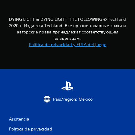
i
o
DYING LIGHT & DYING LIGHT: THE FOLLOWING © Techland
2020 г. Издается Techland. Все прочие товарные знаки и
n
авторские права принадлежат соответствующим
владельцам.
e
Política de privacidad y EULA del juego
s
País/región: México
Asistencia
Política de privacidad