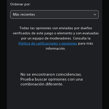
o
Ordenar por:
l
i
m
f
Más recientes
i
e
c
a
Todas las opiniones son enviadas por dueños
d
c
verificados de este juego o elemento y son evaluadas
i
i
por un equipo de moderadores. Consulta la
o
Política de calificaciones y opiniones
para más
n
o
e
información.
s
:
4
.
No se encontraron coincidencias.
Prueba buscar opiniones con una
5
combinación diferente.
3
e