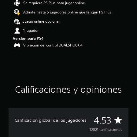
Se requiere PS Plus para jugar online
i
o
Admite hasta 5 jugadores online que tengan PS Plus
:
4
Juego online opcional
.
1 jugador
5
3
Versión para PS4
e
Vibración del control DUALSHOCK 4
s
t
r
e
l
l
a
Calificaciones y opiniones
s
d
e
c
i
n
C
4.53
c
Calificación global de los jugadores
o
a
12821 calificaciones
e
s