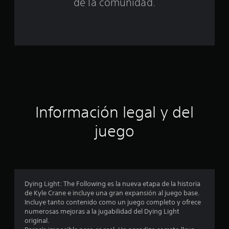
n
de la comunidad.
c
o
e
s
t
Información legal y del
r
juego
e
l
l
Dying Light: The Following es la nueva etapa de la historia
a
de Kyle Crane e incluye una gran expansión al juego base.
Incluye tanto contenido como un juego completo y ofrece
s
numerosas mejoras a la jugabilidad del Dying Light
original.