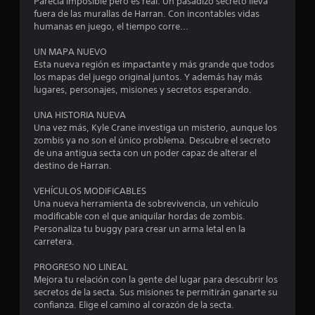
e
Parecía imposible pero es real. Un pasadizo secreto lleva
fuera de las murallas de Harran. Con incontables vidas
n
humanas en juego, el tiempo corre...
u
UN MAPA NUEVO
Esta nueva región es impactante y más grande que todos
n
los mapas del juego original juntos. Y además hay más
lugares, personajes, misiones y secretos esperando.
t
UNA HISTORIA NUEVA
o
Una vez más, Kyle Crane investiga un misterio, aunque los
zombis ya no son el único problema. Descubre el secreto
t
de una antigua secta con un poder capaz de alterar el
destino de Harran.
a
VEHÍCULOS MODIFICABLES
l
Una nueva herramienta de sobrevivencia, un vehículo
modificable con el que aniquilar hordas de zombis.
d
Personaliza tu buggy para crear un arma letal en la
carretera.
e
PROGRESO NO LINEAL
Mejora tu relación con la gente del lugar para descubrir los
1
secretos de la secta. Sus misiones te permitirán ganarte su
confianza. Elige el camino al corazón de la secta.
2