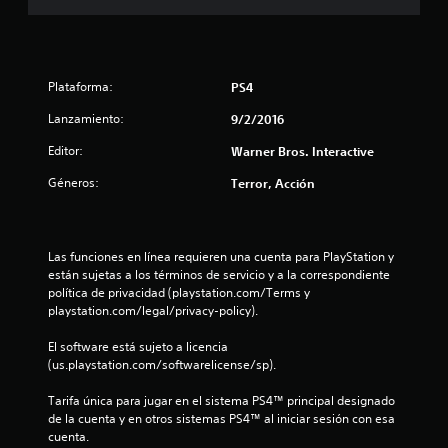
8
2
Plataforma:
PS4
1
Lanzamiento:
9/2/2016
c
Editor:
Warner Bros. Interactive
a
Géneros:
Terror, Acción
l
i
Las funciones en línea requieren una cuenta para PlayStation y 
están sujetas a los términos de servicio y a la correspondiente 
f
política de privacidad (playstation.com/Terms y 
playstation.com/legal/privacy-policy).
i
El software está sujeto a licencia 
c
(us.playstation.com/softwarelicense/sp).
a
Tarifa única para jugar en el sistema PS4™ principal designado 
de la cuenta y en otros sistemas PS4™ al iniciar sesión con esa 
c
cuenta.