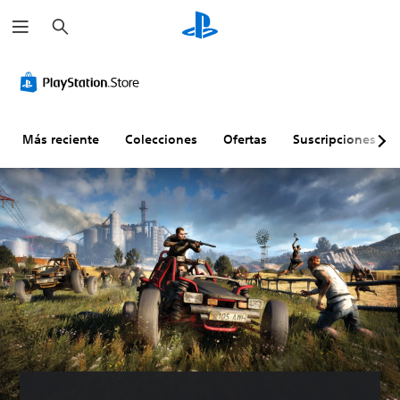
B
u
s
c
a
r
Más reciente
Colecciones
Ofertas
Suscripciones