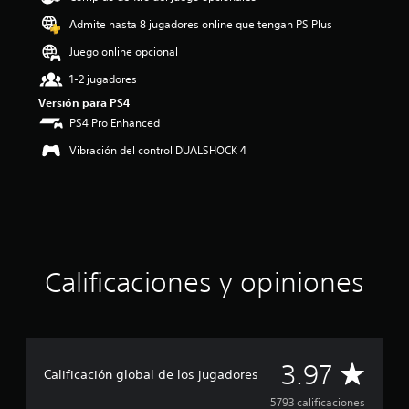
o
Admite hasta 8 jugadores online que tengan PS Plus
:
3
Juego online opcional
.
1-2 jugadores
9
7
Versión para PS4
e
PS4 Pro Enhanced
s
t
Vibración del control DUALSHOCK 4
r
e
l
l
a
s
d
Calificaciones y opiniones
e
c
i
n
c
o
C
3.97
Calificación global de los jugadores
e
s
a
5793 calificaciones