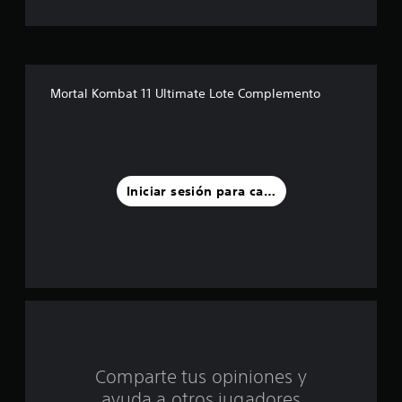
s
t
r
Mortal Kombat 11 Ultimate Lote Complemento
e
l
l
Iniciar sesión para calificar
a
s
d
e
c
Comparte tus opiniones y
i
ayuda a otros jugadores