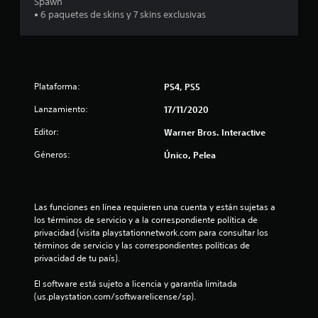
Spawn
7
• 6 paquetes de skins y 7 skins exclusivas
9
3
c
Plataforma:
PS4, PS5
a
Lanzamiento:
17/11/2020
Editor:
Warner Bros. Interactive
l
Géneros:
Único, Pelea
i
f
Las funciones en línea requieren una cuenta y están sujetas a 
i
los términos de servicio y a la correspondiente política de 
privacidad (visita playstationnetwork.com para consultar los 
c
términos de servicio y las correspondientes políticas de 
privacidad de tu país).
a
El software está sujeto a licencia y garantía limitada 
c
(us.playstation.com/softwarelicense/sp).