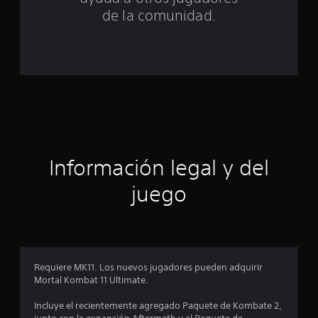
n
de la comunidad.
c
o
e
s
t
Información legal y del
r
juego
e
l
l
Requiere MK11. Los nuevos jugadores pueden adquirir
a
Mortal Kombat 11 Ultimate.
s
Incluye el recientemente agregado Paquete de Kombate 2,