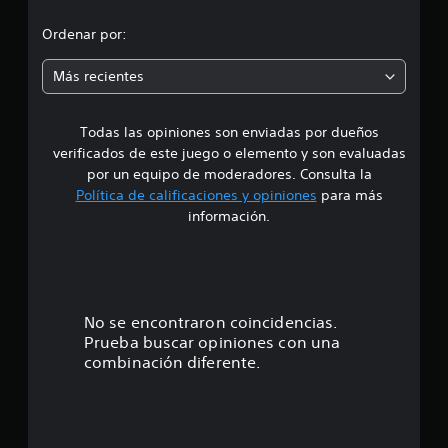
a
o
l
Ordenar por:
i
f
m
Más recientes
i
c
e
a
c
Todas las opiniones son enviadas por dueños
d
i
verificados de este juego o elemento y son evaluadas
o
i
por un equipo de moderadores. Consulta la
n
Política de calificaciones y opiniones
para más
e
o
información.
s
:
3
.
No se encontraron coincidencias.
Prueba buscar opiniones con una
9
combinación diferente.
7
e