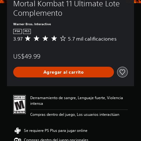
Mortal Kombat 11 Ultimate Lote 
Complemento
Warner Bros. Interactive
PS4
PS5
3.97
5.7 mil calificaciones
C
a
l
US$49.99
i
f
i
Agregar al carrito
c
a
c
i
ó
Derramamiento de sangre, Lenguaje fuerte, Violencia
n
intensa
p
r
Compras dentro del juego, Los usuarios interactúan
o
m
e
Se requiere PS Plus para jugar online
d
Compras dentro del juego opcionales
i