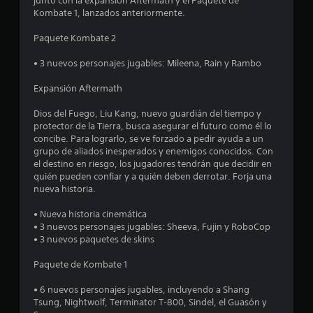
junto con la expansión Aftermath y el Paquete de
e
Kombate 1, lanzados anteriormente.
n
Paquete Kombate 2
u
• 3 nuevos personajes jugables: Mileena, Rain y Rambo
n
Expansión Aftermath
t
Dios del Fuego, Liu Kang, nuevo guardián del tiempo y
protector de la Tierra, busca asegurar el futuro como él lo
o
concibe. Para lograrlo, se ve forzado a pedir ayuda a un
grupo de aliados inesperados y enemigos conocidos. Con
t
el destino en riesgo, los jugadores tendrán que decidir en
quién pueden confiar y a quién deben derrotar. Forja una
a
nueva historia.
l
• Nueva historia cinemática
• 3 nuevos personajes jugables: Sheeva, Fujin y RoboCop
d
• 3 nuevos paquetes de skins
Paquete de Kombate 1
e
• 6 nuevos personajes jugables, incluyendo a Shang
5
Tsung, Nightwolf, Terminator T-800, Sindel, el Guasón y