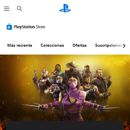
B
u
s
c
a
r
Más reciente
Colecciones
Ofertas
Suscripciones