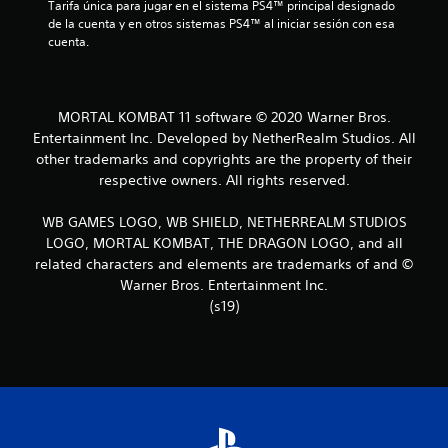
i
Tarifa única para jugar en el sistema PS4™ principal designado 
de la cuenta y en otros sistemas PS4™ al iniciar sesión con esa 
o
cuenta.
n
e
MORTAL KOMBAT 11 software © 2020 Warner Bros.
Entertainment Inc. Developed by NetherRealm Studios. All
s
other trademarks and copyrights are the property of their
respective owners. All rights reserved.
WB GAMES LOGO, WB SHIELD, NETHERREALM STUDIOS
LOGO, MORTAL KOMBAT, THE DRAGON LOGO, and all
related characters and elements are trademarks of and ©
Warner Bros. Entertainment Inc.
(s19)