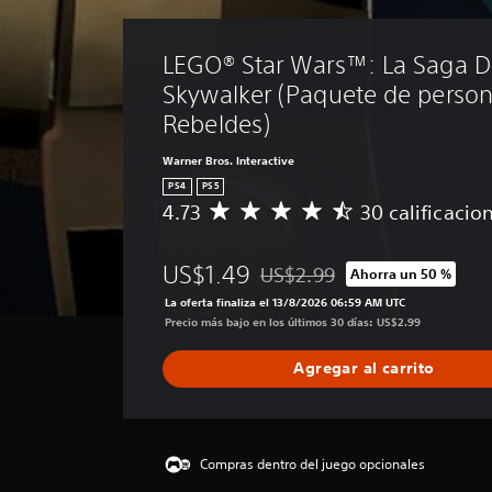
LEGO® Star Wars™: La Saga D
Skywalker (Paquete de person
Rebeldes)
Warner Bros. Interactive
PS4
PS5
4.73
30 calificacio
C
a
l
US$1.49
US$2.99
Ahorra un 50 %
i
Rebajado del precio original de
f
La oferta finaliza el 13/8/2026 06:59 AM UTC
i
Precio más bajo en los últimos 30 días: US$2.99
c
a
Agregar al carrito
c
i
ó
n
p
Compras dentro del juego opcionales
r