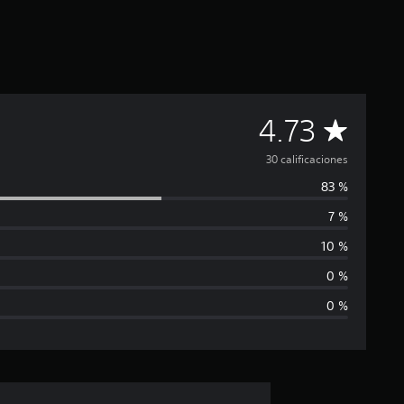
C
4.73
a
30 calificaciones
83 %
l
7 %
i
10 %
f
0 %
0 %
i
c
a