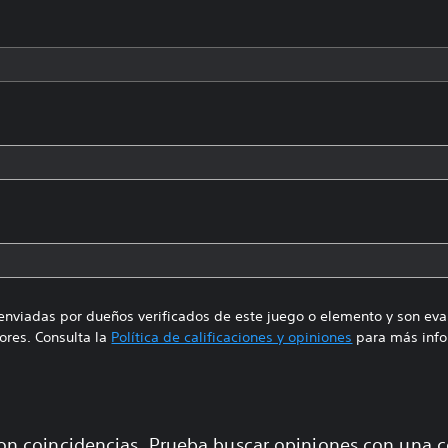
enviadas por dueños verificados de este juego o elemento y son ev
res. Consulta la
Política de calificaciones y opiniones
para más info
on coincidencias. Prueba buscar opiniones con una 