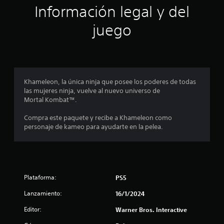
Información legal y del
2
juego
0
9
c
Khameleon, la única ninja que posee los poderes de todas
a
las mujeres ninja, vuelve al nuevo universo de
Mortal Kombat™.
l
Compra este paquete y recibe a Khameleon como
i
personaje de kameo para ayudarte en la pelea.
f
i
Plataforma:
PS5
c
Lanzamiento:
16/1/2024
a
Editor:
Warner Bros. Interactive
c