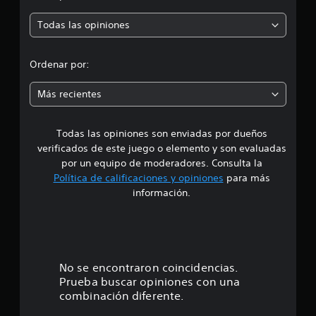
t
p
v
l
c
a
i
e
Todas las opiniones
a
m
r
b
c
c
b
r
e
i
i
o
a
r
o
Ordenar por:
é
c
l
n
n
m
i
a
e
s
Más recientes
ó
s
s
e
e
n
a
p
d
l
e
Todas las opiniones son enviadas por dueños
e
i
d
r
l
d
verificados de este juego o elemento y son evaluadas
m
c
a
i
por un equipo de moderadores. Consulta la
i
o
d
Política de calificaciones y opiniones
para más
t
n
e
o
información.
e
t
a
c
r
u
:
i
o
d
e
l
i
4
r
.
o
t
p
.
No se encontraron coincidencias.
a
a
Prueba buscar opiniones con una
r
r
5
e
combinación diferente.
a
a
q