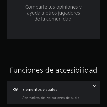
c
u
Comparte tus opiniones y
a
i
l
ayuda a otros jugadores
r
n
de la comunidad.
e
d
c
e
d
o
o
r
e
.
s
t
Funciones de accesibilidad
r
e
l
Elementos visuales
l
Alternativas de indicaciones de audio