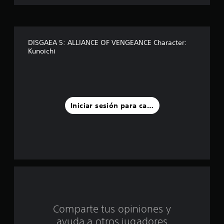
s
t
r
DISGAEA 5: ALLIANCE OF VENGEANCE Character:
Kunoichi
e
l
l
Iniciar sesión para calificar
a
s
d
e
c
i
Comparte tus opiniones y
ayuda a otros jugadores