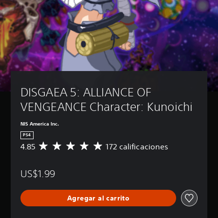
DISGAEA 5: ALLIANCE OF 
VENGEANCE Character: Kunoichi
NIS America Inc.
PS4
4.85
172 calificaciones
C
a
l
US$1.99
i
f
i
Agregar al carrito
c
a
c