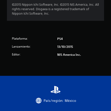
©2015 Nippon Ichi Software, Inc. ©2015 NIS America, Inc. All
2
rights reserved. Disgaea is a registered trademark of
Nippon Ichi Software, Inc.
c
a
l
Plataforma:
PS4
i
Lanzamiento:
13/10/2015
f
Editor:
NIS America Inc.
i
c
a
c
i
País/región: México
o