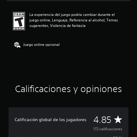
i
ó
La experiencia del juego podría cambiar durante el
n
juego online, Lenguaje, Referencia al alcohol, Temas
p
sugerentes, Violencia de fantasía
r
o
m
e
Juego online opcional
d
i
o
:
4
.
8
Calificaciones y opiniones
5
e
s
t
r
e
C
4.85
Calificación global de los jugadores
l
l
a
172 calificaciones
a
s