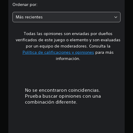
l
o
Ordenar por:
d
e
m
1
Más recientes
7
e
2
c
Todas las opiniones son enviadas por dueños
d
a
verificados de este juego o elemento y son evaluadas
l
i
por un equipo de moderadores. Consulta la
i
Política de calificaciones y opiniones
para más
f
o
información.
i
c
:
a
c
4
i
o
.
No se encontraron coincidencias.
n
Prueba buscar opiniones con una
e
8
combinación diferente.
s
5
e