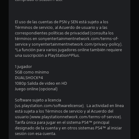
n
u
El uso de las cuentas de PSN y SEN está sujeto a los
Términos de servicio, al Acuerdo de usuario y a las
n
correspondientes políticas de privacidad (consulta los
términos en sonyentertainmentnetwork.com/terms-of-
t
service y sonyentertainmentnetwork.com/privacy-policy).
*La función para varios jugadores online también requiere
o
una suscripción a PlayStation®Plus.
t
1 jugador
5GB como mínimo
a
DUALSHOCK®4
1080p Salida de video en HD
l
Juego online (opcional)
Software sujeto a licencia
d
(us.playstation.com/softwarelicense). La actividad en línea
está sujeta a los Términos de servicio y al Acuerdo del
e
usuario (www.playstationnetwork.com/terms-of-service).
Tarifa única para jugar en el sistema PS4™ principal
1
designado de la cuenta y en otros sistemas PS4™ al iniciar
sesión con esa cuenta.
7