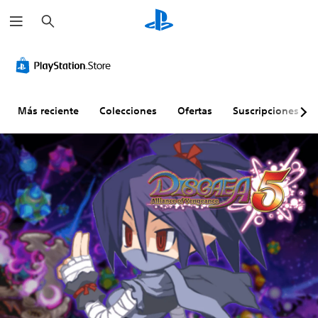
B
u
s
c
a
r
Más reciente
Colecciones
Ofertas
Suscripciones