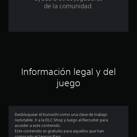
n
de la comunidad.
c
o
e
s
t
r
Información legal y del
e
juego
l
l
a
Desbloquear el Kunoichi como una clase de trabajo
reclutable. Ir a la DLC Shop y luego al Recruiter para
s
acceder a este contenido.
Este contenido es gratuito para aquellos que han
e
comprado el Season Pass.