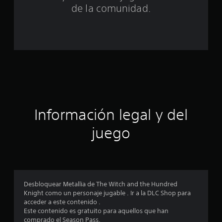
n
de la comunidad.
c
o
e
s
t
Información legal y del
r
juego
e
l
l
Desbloquear Metallia de The Witch and the Hundred
a
Knight como un personaje jugable . Ir a la DLC Shop para
acceder a este contenido .
s
Este contenido es gratuito para aquellos que han
comprado el Season Pass.