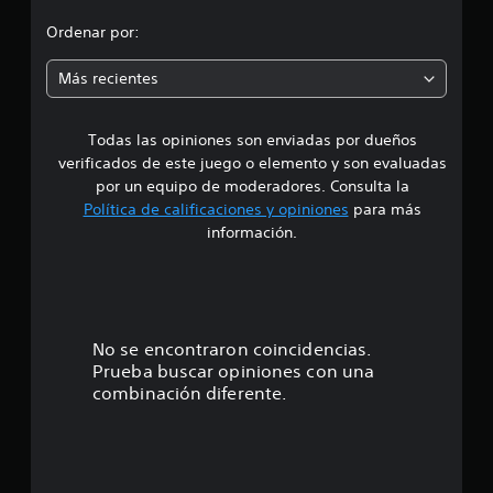
l
o
Ordenar por:
d
e
m
2
Más recientes
0
e
9
c
Todas las opiniones son enviadas por dueños
d
a
verificados de este juego o elemento y son evaluadas
l
i
por un equipo de moderadores. Consulta la
i
Política de calificaciones y opiniones
para más
f
o
información.
i
c
:
a
c
4
i
o
.
No se encontraron coincidencias.
n
Prueba buscar opiniones con una
e
8
combinación diferente.
s
1
e