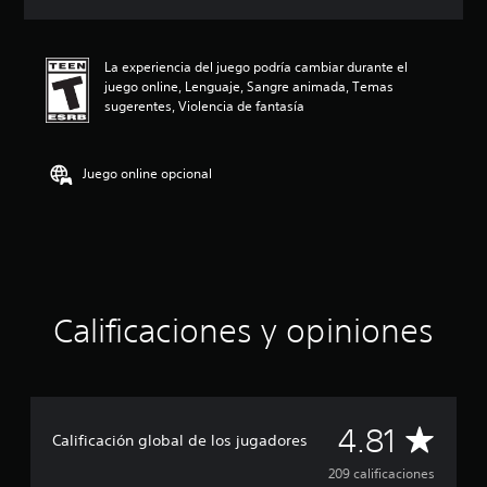
c
i
ó
La experiencia del juego podría cambiar durante el
n
juego online, Lenguaje, Sangre animada, Temas
p
sugerentes, Violencia de fantasía
r
o
m
e
Juego online opcional
d
i
o
:
4
.
8
Calificaciones y opiniones
1
e
s
t
r
e
C
4.81
Calificación global de los jugadores
l
l
a
209 calificaciones
a