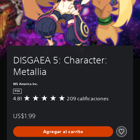
DISGAEA 5: Character: 
Metallia
NIS America Inc.
PS4
4.81
209 calificaciones
C
a
l
US$1.99
i
f
i
Agregar al carrito
c
a