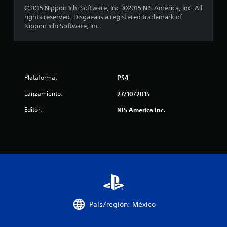
0
©2015 Nippon Ichi Software, Inc. ©2015 NIS America, Inc. All
rights reserved. Disgaea is a registered trademark of
9
Nippon Ichi Software, Inc.
c
a
l
Plataforma:
PS4
Lanzamiento:
i
27/10/2015
Editor:
NIS America Inc.
f
i
c
a
c
País/región: México
i