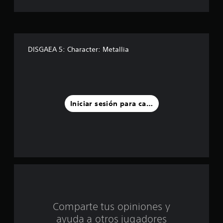
s
t
r
DISGAEA 5: Character: Metallia
e
l
l
Iniciar sesión para calificar
a
s
d
e
c
Comparte tus opiniones y
i
ayuda a otros jugadores