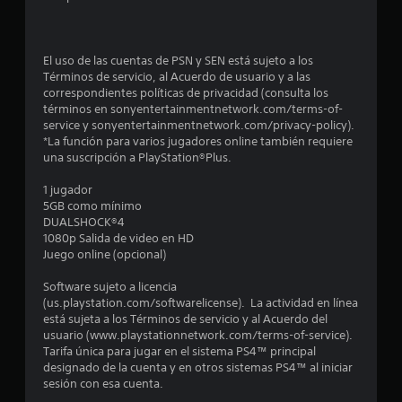
e
n
El uso de las cuentas de PSN y SEN está sujeto a los
u
Términos de servicio, al Acuerdo de usuario y a las
correspondientes políticas de privacidad (consulta los
n
términos en sonyentertainmentnetwork.com/terms-of-
service y sonyentertainmentnetwork.com/privacy-policy).
t
*La función para varios jugadores online también requiere
una suscripción a PlayStation®Plus.
o
1 jugador
t
5GB como mínimo
DUALSHOCK®4
a
1080p Salida de video en HD
Juego online (opcional)
l
Software sujeto a licencia
d
(us.playstation.com/softwarelicense). La actividad en línea
está sujeta a los Términos de servicio y al Acuerdo del
usuario (www.playstationnetwork.com/terms-of-service).
e
Tarifa única para jugar en el sistema PS4™ principal
designado de la cuenta y en otros sistemas PS4™ al iniciar
2
sesión con esa cuenta.