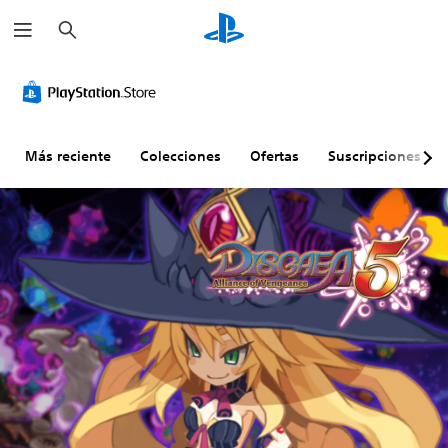
B
u
s
c
a
r
Más reciente
Colecciones
Ofertas
Suscripciones