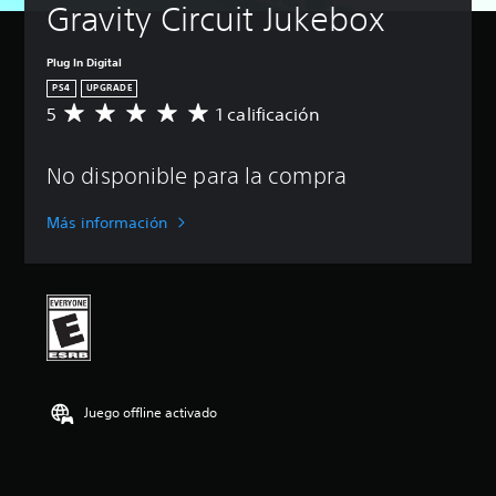
Gravity Circuit Jukebox
Plug In Digital
PS4
UPGRADE
5
1 calificación
C
a
l
No disponible para la compra
i
f
i
Más información
c
a
c
i
ó
n
p
r
o
Juego offline activado
m
e
d
i
o