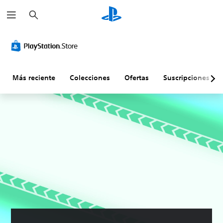
B
u
s
c
a
r
Más reciente
Colecciones
Ofertas
Suscripciones