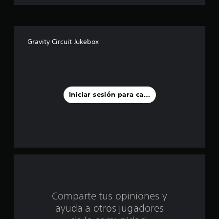
e
l
l
Gravity Circuit Jukebox
a
d
e
Iniciar sesión para calificar
c
i
n
c
o
Comparte tus opiniones y
e
ayuda a otros jugadores