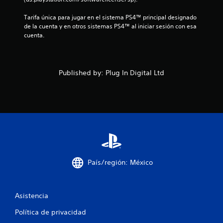
i
Tarifa única para jugar en el sistema PS4™ principal designado 
de la cuenta y en otros sistemas PS4™ al iniciar sesión con esa 
c
cuenta.
a
c
Published by: Plug In Digital Ltd
i
o
n
e
s
País/región: México
Asistencia
Política de privacidad