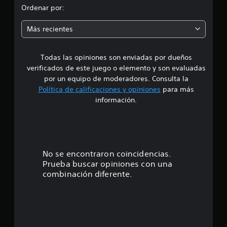
o
o
Ordenar por:
n
e
m
s
Más recientes
e
Todas las opiniones son enviadas por dueños
d
verificados de este juego o elemento y son evaluadas
i
por un equipo de moderadores. Consulta la
Política de calificaciones y opiniones
para más
o
información.
:
1
e
No se encontraron coincidencias.
Prueba buscar opiniones con una
s
combinación diferente.
t
r