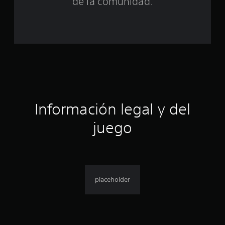
s
de la comunidad.
t
r
e
l
l
Información legal y del
a
juego
s
e
n
placeholder
u
n
t