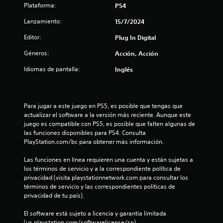
Plataforma:
PS4
o
Lanzamiento:
15/7/2024
t
Editor:
Plug In Digital
a
Géneros:
Acción, Acción
l
Idiomas de pantalla:
Inglés
d
e
Para jugar a este juego en PS5, es posible que tengas que 
actualizar el software a la versión más reciente. Aunque este 
juego es compatible con PS5, es posible que falten algunas de 
1
las funciones disponibles para PS4. Consulta 
PlayStation.com/bc para obtener más información.
c
Las funciones en línea requieren una cuenta y están sujetas a 
a
los términos de servicio y a la correspondiente política de 
privacidad (visita playstationnetwork.com para consultar los 
l
términos de servicio y las correspondientes políticas de 
privacidad de tu país).
i
El software está sujeto a licencia y garantía limitada 
f
(us.playstation.com/softwarelicense/sp).