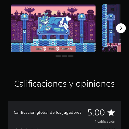
:
5
e
s
t
r
e
l
l
a
s
d
e
c
i
Calificaciones y opiniones
n
c
o
e
s
t
C
5.00
Calificación global de los jugadores
r
e
a
1 calificación
l
l