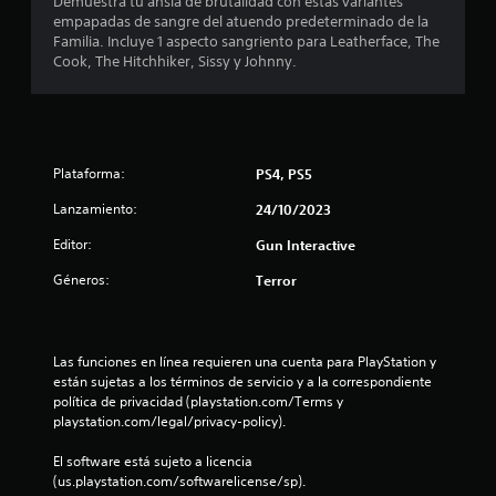
Demuestra tu ansia de brutalidad con estas variantes
empapadas de sangre del atuendo predeterminado de la
s
Familia. Incluye 1 aspecto sangriento para Leatherface, The
Cook, The Hitchhiker, Sissy y Johnny.
e
n
u
Plataforma:
PS4, PS5
n
Lanzamiento:
24/10/2023
t
Editor:
Gun Interactive
o
Géneros:
Terror
t
a
Las funciones en línea requieren una cuenta para PlayStation y 
están sujetas a los términos de servicio y a la correspondiente 
l
política de privacidad (playstation.com/Terms y 
playstation.com/legal/privacy-policy).
d
El software está sujeto a licencia 
(us.playstation.com/softwarelicense/sp).
e