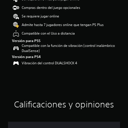
d
Compras dentro del juego opcionales
i
o
Se requiere jugar online
:
4
Admite hasta 7 jugadores online que tengan PS Plus
.
Compatible con el Uso a distancia
6
1
Versión para PS5
e
Compatible con la función de vibración (control inalámbrico
s
DualSense)
t
Versión para PS4
r
Vibración del control DUALSHOCK 4
e
l
l
a
s
d
e
c
Calificaciones y opiniones
i
n
c
o
e