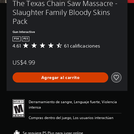
The Texas Chain Saw Massacre - 
Slaughter Family Bloody Skins 
Pack
Gun Interactive
PS4
PS5
4.61
61 calificaciones
C
a
l
US$4.99
i
f
i
Agregar al carrito
c
a
c
i
ó
Derramamiento de sangre, Lenguaje fuerte, Violencia
n
intensa
p
r
Compras dentro del juego, Los usuarios interactúan
o
m
e
Se requiere PS Plus para jugar online