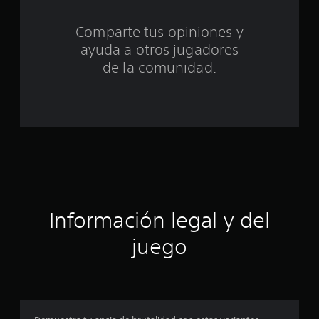
c
i
Comparte tus opiniones y
ayuda a otros jugadores
n
de la comunidad.
c
o
e
s
t
r
Información legal y del
e
juego
l
l
a