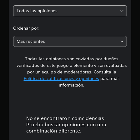
p
f
Todas las opiniones
i
r
c
a
o
c
Ordenar por:
i
m
o
Más recientes
n
e
e
s
Todas las opiniones son enviadas por dueños
d
verificados de este juego o elemento y son evaluadas
i
por un equipo de moderadores. Consulta la
Política de calificaciones y opiniones
para más
o
información.
:
4
.
No se encontraron coincidencias.
Prueba buscar opiniones con una
6
combinación diferente.