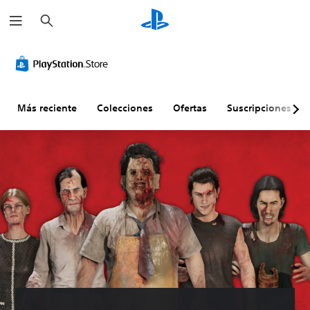
B
u
s
c
a
r
Más reciente
Colecciones
Ofertas
Suscripciones