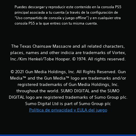
Puedes descargar y reproducir este contenido en la consola PS5 
6
principal asociada a tu cuenta (a través de la configuración de 
“Uso compartido de consola y juego offline”) y en cualquier otra 
1
consola PS5 a la que entres con tu misma cuenta.
c
a
The Texas Chainsaw Massacre and all related characters,
l
places, names and other indicia are trademarks of Vortex,
Inc./Kim Henkel/Tobe Hooper. © 1974. All rights reserved.
i
© 2021 Gun Media Holdings, Inc. All Rights Reserved. Gun
f
Media™ and the Gun Media™ logo are trademarks and/or
registered trademarks of Gun Media Holdings, Inc.
i
throughout the world. SUMO DIGITAL and the SUMO
DIGITAL logo are registered trademarks of Sumo Group plc.
c
Sumo Digital Ltd is part of Sumo Group plc
a
Política de privacidad y EULA del juego
c
i