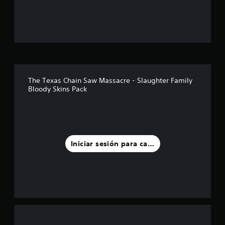
1
e
s
t
r
The Texas Chain Saw Massacre - Slaughter Family
Bloody Skins Pack
e
l
l
Iniciar sesión para calificar
a
s
d
e