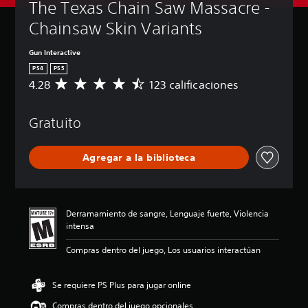
The Texas Chain Saw Massacre - 
Chainsaw Skin Variants
Gun Interactive
PS4
PS5
4.28
123 calificaciones
C
a
l
Gratuito
i
f
i
Agregar a la biblioteca
c
a
c
i
ó
Derramamiento de sangre, Lenguaje fuerte, Violencia
n
intensa
p
r
Compras dentro del juego, Los usuarios interactúan
o
m
e
Se requiere PS Plus para jugar online
d
Compras dentro del juego opcionales
i