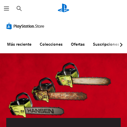
B
u
s
c
a
r
Más reciente
Colecciones
Ofertas
Suscripciones