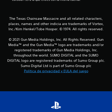
2
3
The Texas Chainsaw Massacre and all related characters,
c
places, names and other indicia are trademarks of Vortex,
a
Inc./Kim Henkel/Tobe Hooper. © 1974. All rights reserved.
l
© 2021 Gun Media Holdings, Inc. All Rights Reserved. Gun
Media™ and the Gun Media™ logo are trademarks and/or
i
registered trademarks of Gun Media Holdings, Inc.
throughout the world. SUMO DIGITAL and the SUMO
f
DIGITAL logo are registered trademarks of Sumo Group plc.
i
Sumo Digital Ltd is part of Sumo Group plc
Política de privacidad y EULA del juego
c
a
c
i