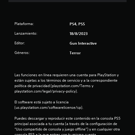
e
n
Plataforma:
u
PS4, PS5
Lanzamiento:
18/8/2023
n
Editor:
Gun Interactive
t
Géneros:
Terror
o
t
Las funciones en línea requieren una cuenta para PlayStation y 
a
están sujetas a los términos de servicio y a la correspondiente 
política de privacidad (playstation.com/Terms y 
l
playstation.com/legal/privacy-policy).
d
El software está sujeto a licencia 
(us.playstation.com/softwarelicense/sp).
e
Puedes descargar y reproducir este contenido en la consola PS5 
principal asociada a tu cuenta (a través de la configuración de 
1
“Uso compartido de consola y juego offline”) y en cualquier otra 
consola PS5 a la que entres con tu misma cuenta.