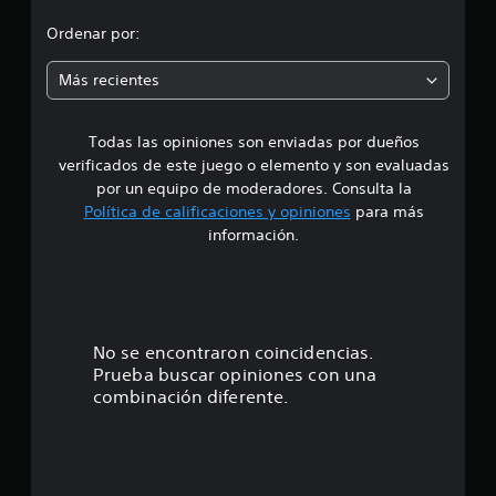
f
o
i
Ordenar por:
c
m
a
Más recientes
c
e
i
o
Todas las opiniones son enviadas por dueños
d
n
e
verificados de este juego o elemento y son evaluadas
i
s
por un equipo de moderadores. Consulta la
Política de calificaciones y opiniones
para más
o
información.
:
4
.
No se encontraron coincidencias.
Prueba buscar opiniones con una
2
combinación diferente.
8
e