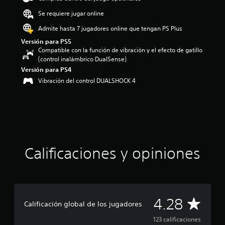
o
Se requiere jugar online
:
4
Admite hasta 7 jugadores online que tengan PS Plus
.
Versión para PS5
2
Compatible con la función de vibración y el efecto de gatillo
8
(control inalámbrico DualSense)
e
Versión para PS4
s
Vibración del control DUALSHOCK 4
t
r
e
l
l
a
s
d
Calificaciones y opiniones
e
c
i
n
c
C
o
4.28
Calificación global de los jugadores
e
s
a
123 calificaciones