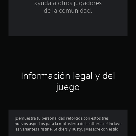
ayuda a otros jugadores
n
de la comunidad.
c
o
e
s
t
r
Información legal y del
e
juego
l
l
a
¡Demuestra tu personalidad retorcida con estos tres
nuevos aspectos para la motosierra de Leatherface! Incluye
s
las variantes Pristine, Stickers y Rusty. ¡Masacre con estilo!