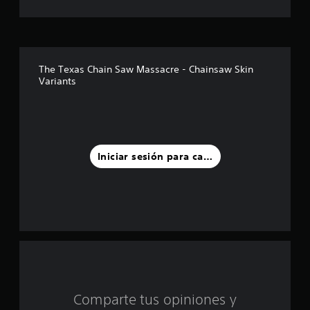
s
t
r
The Texas Chain Saw Massacre - Chainsaw Skin
Variants
e
l
l
Iniciar sesión para calificar
a
s
d
e
c
i
Comparte tus opiniones y