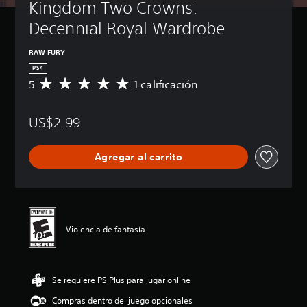
Kingdom Two Crowns: 
Decennial Royal Wardrobe
RAW FURY
PS4
5
1 calificación
C
a
l
US$2.99
i
f
i
Agregar al carrito
c
a
c
i
ó
n
Violencia de fantasía
p
r
o
m
Se requiere PS Plus para jugar online
e
d
Compras dentro del juego opcionales
i