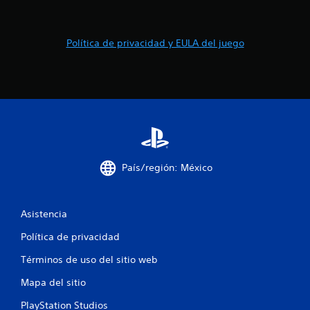
s
Política de privacidad y EULA del juego
País/región: México
Asistencia
Política de privacidad
Términos de uso del sitio web
Mapa del sitio
PlayStation Studios