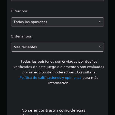
i
n
o
n
Filtrar por:
p
e
s
Todas las opiniones
r
o
Ordenar por:
m
Más recientes
e
Todas las opiniones son enviadas por dueños
d
verificados de este juego o elemento y son evaluadas
i
por un equipo de moderadores. Consulta la
Política de calificaciones y opiniones
para más
o
información.
:
1
e
No se encontraron coincidencias.