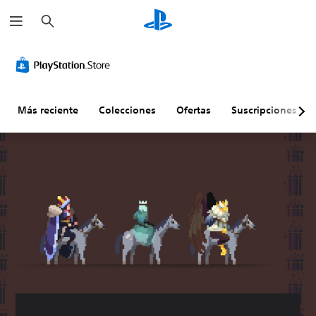
B
u
s
c
a
r
Más reciente
Colecciones
Ofertas
Suscripciones