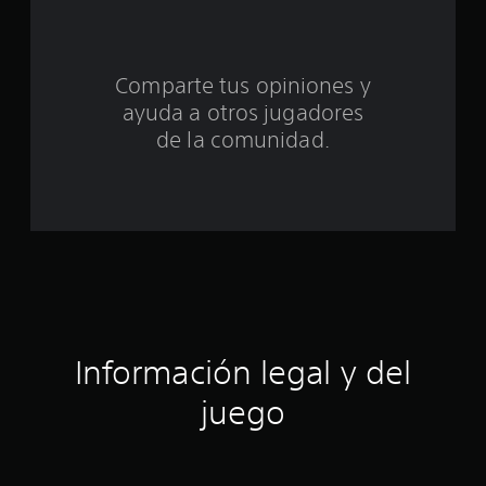
c
o
Comparte tus opiniones y
e
ayuda a otros jugadores
s
de la comunidad.
t
r
e
l
l
Información legal y del
a
juego
s
e