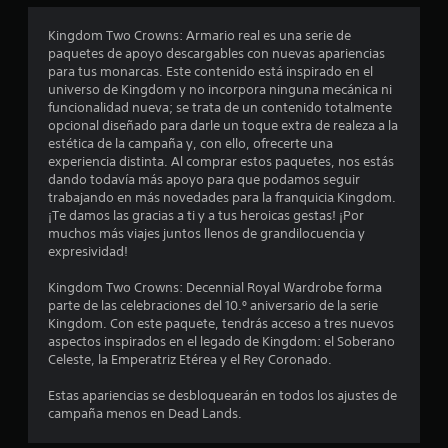
n
Kingdom Two Crowns: Armario real es una serie de
u
paquetes de apoyo descargables con nuevas apariencias
para tus monarcas. Este contenido está inspirado en el
n
universo de Kingdom y no incorpora ninguna mecánica ni
funcionalidad nueva; se trata de un contenido totalmente
t
opcional diseñado para darle un toque extra de realeza a la
estética de la campaña y, con ello, ofrecerte una
o
experiencia distinta. Al comprar estos paquetes, nos estás
dando todavía más apoyo para que podamos seguir
t
trabajando en más novedades para la franquicia Kingdom.
¡Te damos las gracias a ti y a tus heroicas gestas! ¡Por
a
muchos más viajes juntos llenos de grandilocuencia y
expresividad!
l
Kingdom Two Crowns: Decennial Royal Wardrobe forma
d
parte de las celebraciones del 10.º aniversario de la serie
Kingdom. Con este paquete, tendrás acceso a tres nuevos
e
aspectos inspirados en el legado de Kingdom: el Soberano
Celeste, la Emperatriz Etérea y el Rey Coronado.
1
Estas apariencias se desbloquearán en todos los ajustes de
c
campaña menos en Dead Lands.