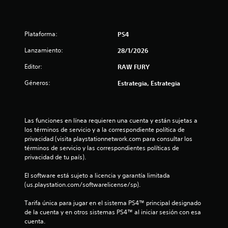
a
l
Plataforma:
PS4
i
Lanzamiento:
28/1/2026
f
Editor:
RAW FURY
i
Géneros:
Estrategia, Estrategia
c
a
Las funciones en línea requieren una cuenta y están sujetas a 
los términos de servicio y a la correspondiente política de 
c
privacidad (visita playstationnetwork.com para consultar los 
términos de servicio y las correspondientes políticas de 
i
privacidad de tu país).
o
El software está sujeto a licencia y garantía limitada 
(us.playstation.com/softwarelicense/sp).
n
Tarifa única para jugar en el sistema PS4™ principal designado 
e
de la cuenta y en otros sistemas PS4™ al iniciar sesión con esa 
cuenta.