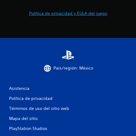
e
s
Política de privacidad y EULA del juego
País/región: México
Asistencia
Política de privacidad
Términos de uso del sitio web
Mapa del sitio
PlayStation Studios