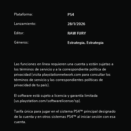
c
a
Plataforma:
PS4
l
Lanzamiento:
28/1/2026
i
Editor:
RAW FURY
Géneros:
Estrategia, Estrategia
f
i
Las funciones en línea requieren una cuenta y están sujetas a 
c
los términos de servicio y a la correspondiente política de 
privacidad (visita playstationnetwork.com para consultar los 
a
términos de servicio y las correspondientes políticas de 
privacidad de tu país).
c
El software está sujeto a licencia y garantía limitada 
i
(us.playstation.com/softwarelicense/sp).
o
Tarifa única para jugar en el sistema PS4™ principal designado 
de la cuenta y en otros sistemas PS4™ al iniciar sesión con esa 
n
cuenta.