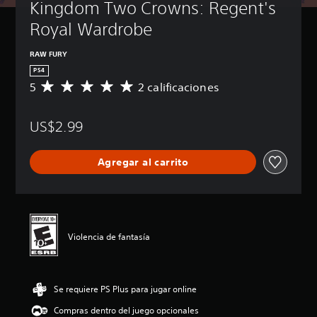
Kingdom Two Crowns: Regent's 
Royal Wardrobe
RAW FURY
PS4
5
2 calificaciones
C
a
l
US$2.99
i
f
i
Agregar al carrito
c
a
c
i
ó
n
Violencia de fantasía
p
r
o
m
Se requiere PS Plus para jugar online
e
d
Compras dentro del juego opcionales
i