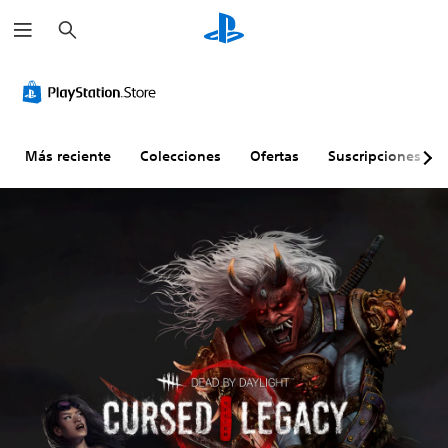
B
u
s
c
a
r
Más reciente
Colecciones
Ofertas
Suscripciones