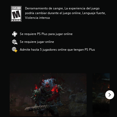
i
Derramamiento de sangre, La experiencia del juego
ó
podría cambiar durante el juego online, Lenguaje fuerte,
n
Violencia intensa
p
r
o
m
Se requiere PS Plus para jugar online
e
Se requiere jugar online
d
i
Admite hasta 5 jugadores online que tengan PS Plus
o
:
4
.
1
3
e
s
t
r
e
l
l
a
s