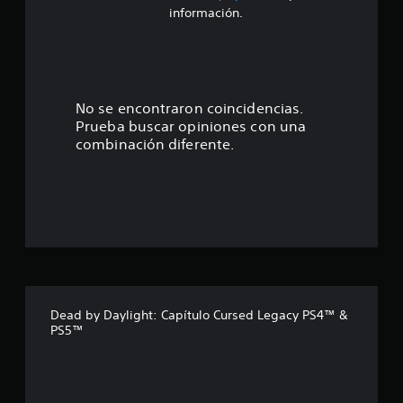
o
información.
:
4
.
No se encontraron coincidencias.
Prueba buscar opiniones con una
1
combinación diferente.
3
e
s
t
r
Dead by Daylight: Capítulo Cursed Legacy PS4™ &
PS5™
e
l