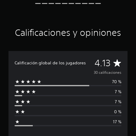
d
e
c
i
n
Calificaciones y opiniones
c
o
e
s
t
C
r
4.13
Calificación global de los jugadores
e
a
l
30 calificaciones
l
70 %
a
l
s
7 %
e
i
n
7 %
u
f
n
0 %
t
i
o
17 %
t
c
a