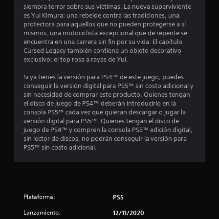
o
siembra terror sobre sus víctimas. La nueva superviviente
t
es Yui Kimura: una rebelde contra las tradiciones, una
protectora para aquellos que no pueden protegerse a sí
a
mismos, una motociclista excepcional que de repente se
encuentra en una carrera sin fin por su vida. El capítulo
l
Cursed Legacy también contiene un objeto decorativo
exclusivo: el top rosa a rayas de Yui.
d
Si ya tienes la versión para PS4™ de este juego, puedes
conseguir la versión digital para PS5™ sin costo adicional y
e
sin necesidad de comprar este producto. Quienes tengan
el disco de juego de PS4™ deberán introducirlo en la
3
consola PS5™ cada vez que quieran descargar o jugar la
versión digital para PS5™. Quienes tengan el disco de
0
juego de PS4™ y compren la consola PS5™ edición digital,
sin lector de discos, no podrán conseguir la versión para
c
PS5™ sin costo adicional.
a
l
i
Plataforma:
PS5
Lanzamiento:
12/11/2020
f