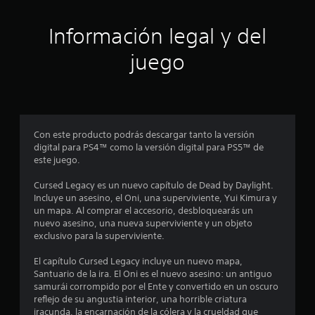
t
r
Información legal y del
e
juego
l
l
a
Con este producto podrás descargar tanto la versión
digital para PS4™ como la versión digital para PS5™ de
s
este juego.
e
Cursed Legacy es un nuevo capítulo de Dead by Daylight.
Incluye un asesino, el Oni, una superviviente, Yui Kimura y
n
un mapa. Al comprar el accesorio, desbloquearás un
nuevo asesino, una nueva superviviente y un objeto
u
exclusivo para la superviviente.
n
El capítulo Cursed Legacy incluye un nuevo mapa,
Santuario de la ira. El Oni es el nuevo asesino: un antiguo
t
samurái corrompido por el Ente y convertido en un oscuro
reflejo de su angustia interior, una horrible criatura
iracunda, la encarnación de la cólera y la crueldad que