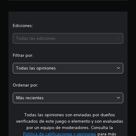
l
a
d
e
c
3
0
i
Ediciones:
c
a
ó
Todas las ediciones
l
i
n
f
Filtrar por:
i
p
c
a
Todas las opiniones
r
c
i
o
o
Ordenar por:
n
m
e
Más recientes
s
e
Todas las opiniones son enviadas por dueños
d
verificados de este juego o elemento y son evaluadas
i
por un equipo de moderadores. Consulta la
Política de calificaciones y opiniones
para más