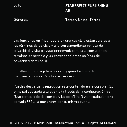
Editor:
STARBREEZE PUBLISHING
i
AB
c
Géneros:
Terror, Único, Terror
a
c
Las funciones en línea requieren una cuenta y están sujetas a 
los términos de servicio y a la correspondiente política de 
i
privacidad (visita playstationnetwork.com para consultar los 
términos de servicio y las correspondientes políticas de 
o
privacidad de tu país).
n
El software está sujeto a licencia y garantía limitada 
(us.playstation.com/softwarelicense/sp).
e
Puedes descargar y reproducir este contenido en la consola PS5 
s
principal asociada a tu cuenta (a través de la configuración de 
“Uso compartido de consola y juego offline”) y en cualquier otra 
consola PS5 a la que entres con tu misma cuenta.
© 2015-2021 Behaviour Interactive Inc. All rights reserved.