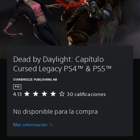
Dead by Daylight: Capítulo 
Cursed Legacy PS4™ & PS5™
STARBREEZE PUBLISHING AB
PS5
4.13
30 calificaciones
C
a
l
No disponible para la compra
i
f
i
Más información
c
a
c