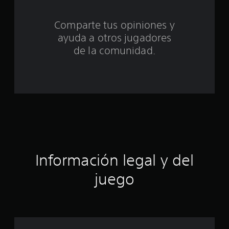
c
Comparte tus opiniones y
i
ayuda a otros jugadores
n
de la comunidad.
c
o
e
s
t
Información legal y del
r
juego
e
l
l