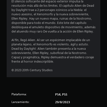
El silencio sofocante del espacio exterior impulsa la
a
resolución más allá de los límites. El capítulo Alien de Dead
by Daylight trae a 2 personajes icónicos a la Niebla: el
s
nuevo asesino, el Xenomorfo y la nueva sobreviviente,
Ellen Ripley. Hay un nuevo mapa, ruinas de la Nostromo,
e
disponible para todo el mundo. Este lote del capítulo
desbloquea el amuleto dispositivo de movimiento, además
n
del atuendo muy raro De vuelta a la acción de Ellen Ripley.
u
Al fin, llegó Alien. Al ser un espécimen implacable de un
planeta lejano, el Xenomorfo es violento, ágil y astuto.
n
Dead by Daylight: Alien también presenta a la nueva
sobreviviente, Ellen Ripley, suboficial de la Nostromo.
t
Capaz y pragmática, Ripley demuestra el verdadero coraje
frente al horror indescriptible.
o
© 2023 20th Century Studios
t
a
l
Plataforma:
PS4, PS5
d
Lanzamiento:
29/8/2023