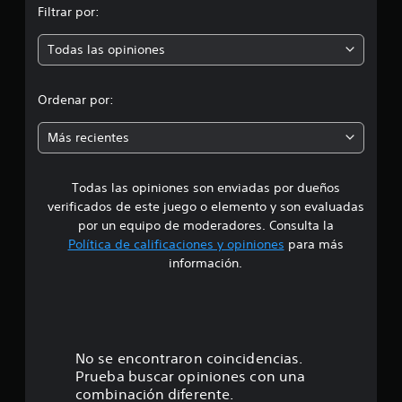
f
Filtrar por:
i
p
c
Todas las opiniones
a
r
c
i
o
Ordenar por:
o
n
m
e
Más recientes
s
e
Todas las opiniones son enviadas por dueños
d
verificados de este juego o elemento y son evaluadas
i
por un equipo de moderadores. Consulta la
Política de calificaciones y opiniones
para más
o
información.
:
4
.
No se encontraron coincidencias.
Prueba buscar opiniones con una
6
combinación diferente.