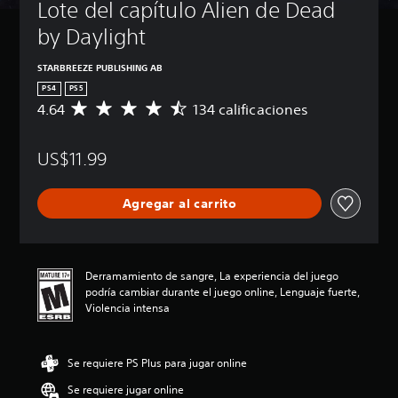
Lote del capítulo Alien de Dead 
by Daylight
STARBREEZE PUBLISHING AB
PS4
PS5
4.64
134 calificaciones
C
a
l
US$11.99
i
f
i
Agregar al carrito
c
a
c
i
ó
Derramamiento de sangre, La experiencia del juego
n
podría cambiar durante el juego online, Lenguaje fuerte,
p
Violencia intensa
r
o
m
Se requiere PS Plus para jugar online
e
d
Se requiere jugar online
i