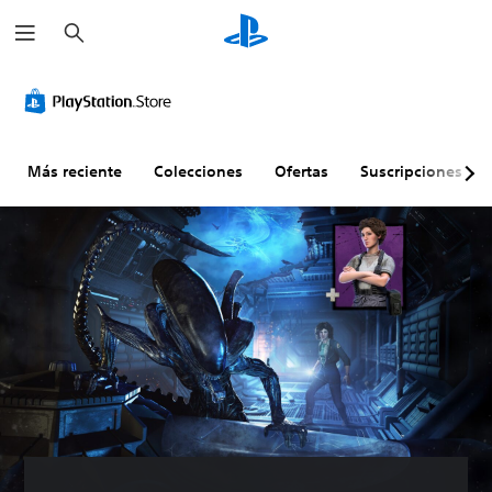
B
u
s
c
a
r
Más reciente
Colecciones
Ofertas
Suscripciones