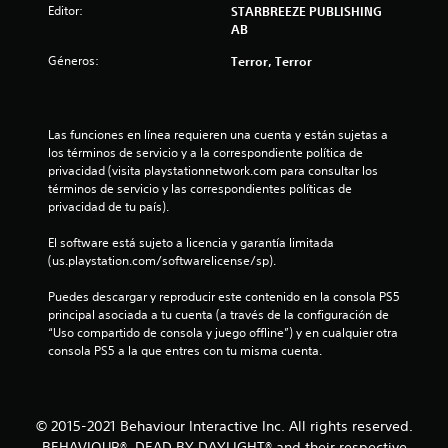
e
Editor:
STARBREEZE PUBLISHING
AB
1
Géneros:
Terror, Terror
3
4
Las funciones en línea requieren una cuenta y están sujetas a 
los términos de servicio y a la correspondiente política de 
c
privacidad (visita playstationnetwork.com para consultar los 
términos de servicio y las correspondientes políticas de 
a
privacidad de tu país).
l
El software está sujeto a licencia y garantía limitada 
(us.playstation.com/softwarelicense/sp).
i
Puedes descargar y reproducir este contenido en la consola PS5 
f
principal asociada a tu cuenta (a través de la configuración de 
“Uso compartido de consola y juego offline”) y en cualquier otra 
i
consola PS5 a la que entres con tu misma cuenta.
c
a
© 2015-2021 Behaviour Interactive Inc. All rights reserved.
BEHAVIOUR®, DEAD BY DAYLIGHT® and their respective