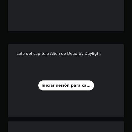
4
e
s
t
r
Lote del capítulo Alien de Dead by Daylight
e
l
l
Iniciar sesión para calificar
a
s
d
e