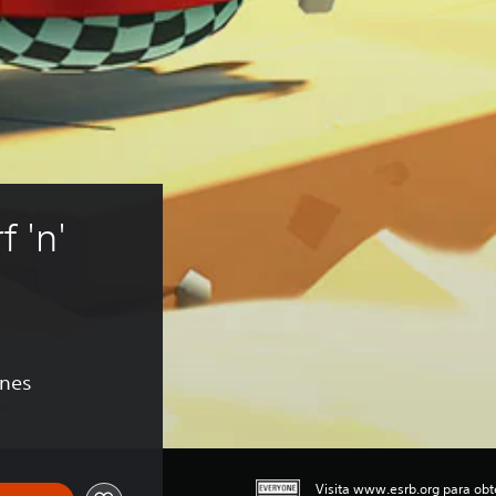
 'n' 
ones
Visita www.esrb.org para obte