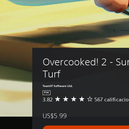
Overcooked! 2 - Surf
Turf
Team17 Software Ltd.
PS4
3.82
567 calificaci
C
a
l
US$5.99
i
f
i