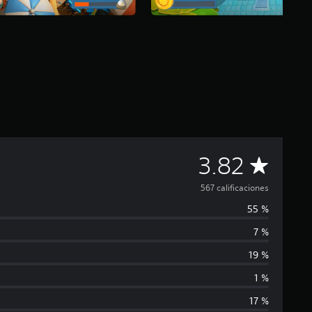
C
3.82
a
567 calificaciones
55 %
l
7 %
i
19 %
f
1 %
17 %
i