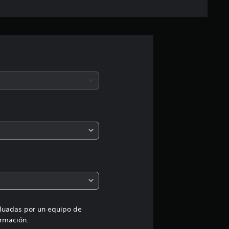
c
a
c
i
ó
n
p
r
o
m
aluadas por un equipo de
rmación.