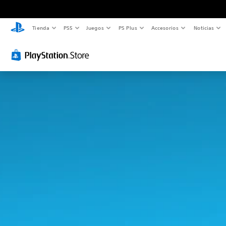
Tienda
PS5
Juegos
PS Plus
Accesorios
Noticias