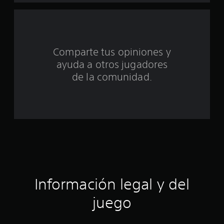
d
e
c
Comparte tus opiniones y
i
ayuda a otros jugadores
n
de la comunidad.
c
o
e
s
t
Información legal y del
r
juego
e