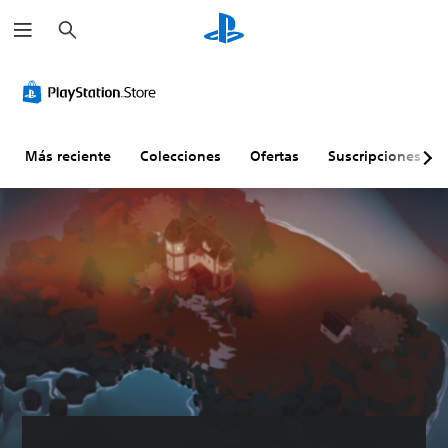
B
u
s
c
a
r
Más reciente
Colecciones
Ofertas
Suscripciones