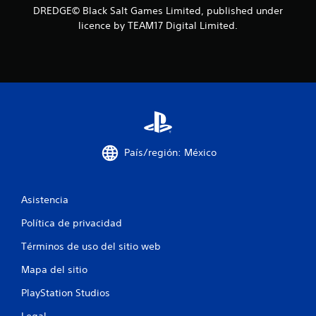
DREDGE© Black Salt Games Limited, published under
c
licence by TEAM17 Digital Limited.
i
o
n
e
s
País/región: México
Asistencia
Política de privacidad
Términos de uso del sitio web
Mapa del sitio
PlayStation Studios
Legal