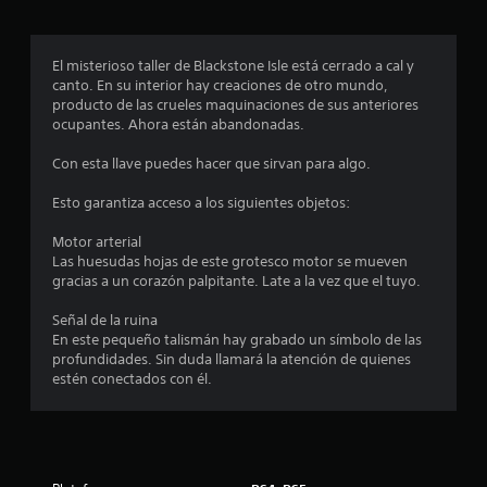
l
l
El misterioso taller de Blackstone Isle está cerrado a cal y
a
canto. En su interior hay creaciones de otro mundo,
producto de las crueles maquinaciones de sus anteriores
s
ocupantes. Ahora están abandonadas.
e
Con esta llave puedes hacer que sirvan para algo.
n
Esto garantiza acceso a los siguientes objetos:
u
Motor arterial
Las huesudas hojas de este grotesco motor se mueven
n
gracias a un corazón palpitante. Late a la vez que el tuyo.
t
Señal de la ruina
En este pequeño talismán hay grabado un símbolo de las
o
profundidades. Sin duda llamará la atención de quienes
estén conectados con él.
t
a
l