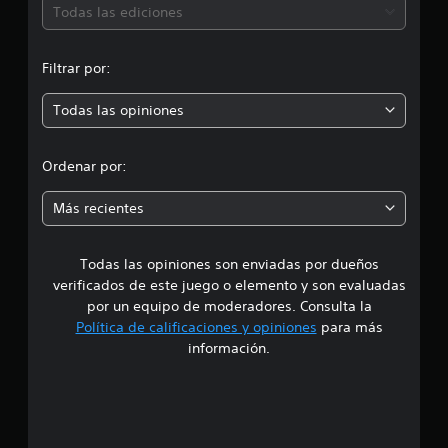
ó
Todas las ediciones
a
c
n
i
Filtrar por:
o
p
n
e
Todas las opiniones
r
s
o
Ordenar por:
m
Más recientes
e
Todas las opiniones son enviadas por dueños
d
verificados de este juego o elemento y son evaluadas
i
por un equipo de moderadores. Consulta la
Política de calificaciones y opiniones
para más
o
información.
:
4