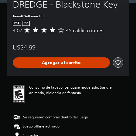
DREDGE - Blackstone Key
Team17 Software Ltd.
PS4
PS5
4.07
45 calificaciones
C
a
l
US$4.99
i
f
i
Agregar al carrito
c
a
c
i
ó
Consumo de tabaco, Lenguaje moderado, Sangre
n
animada, Violencia de fantasía
p
r
o
m
Se requieren compras dentro del juego
e
d
Juego offline activado
i
o
1 jugador