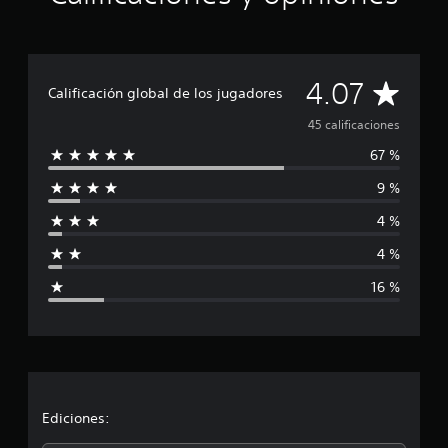
e
l
l
a
C
4.07
s
Calificación global de los jugadores
e
a
n
45 calificaciones
u
67 %
l
n
t
9 %
i
o
t
4 %
f
a
l
4 %
d
i
e
16 %
4
c
5
c
a
a
l
c
i
f
i
Ediciones:
i
c