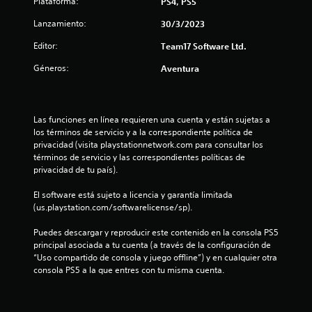
Plataforma:
PS4, PS5
d
Lanzamiento:
30/3/2023
e
Editor:
Team17 Software Ltd.
Géneros:
Aventura
4
5
Las funciones en línea requieren una cuenta y están sujetas a 
c
los términos de servicio y a la correspondiente política de 
privacidad (visita playstationnetwork.com para consultar los 
a
términos de servicio y las correspondientes políticas de 
privacidad de tu país).
l
El software está sujeto a licencia y garantía limitada 
i
(us.playstation.com/softwarelicense/sp).
f
Puedes descargar y reproducir este contenido en la consola PS5 
principal asociada a tu cuenta (a través de la configuración de 
i
“Uso compartido de consola y juego offline”) y en cualquier otra 
consola PS5 a la que entres con tu misma cuenta.
c
a