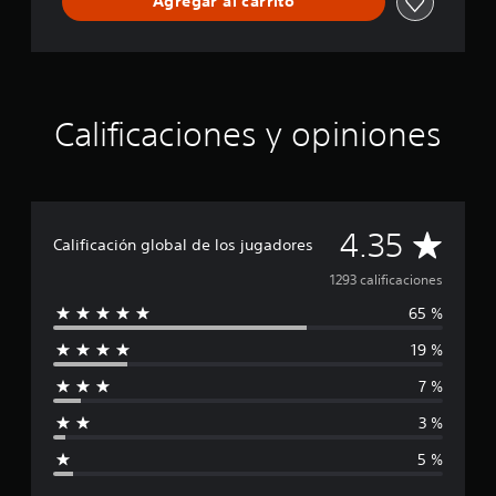
Agregar al carrito
Calificaciones y opiniones
C
4.35
Calificación global de los jugadores
a
1293 calificaciones
65 %
l
19 %
i
7 %
f
3 %
i
5 %
c