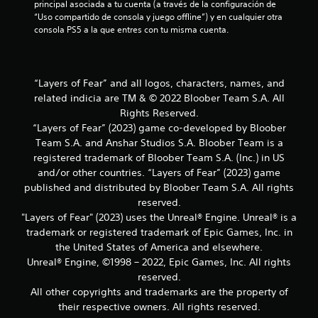
l
principal asociada a tu cuenta (a través de la configuración de 
“Uso compartido de consola y juego offline”) y en cualquier otra 
i
consola PS5 a la que entres con tu misma cuenta.
f
i
“Layers of Fear” and all logos, characters, names, and
related indicia are TM & © 2022 Bloober Team S.A. All
c
Rights Reserved.
“Layers of Fear” (2023) game co-developed by Bloober
a
Team S.A. and Anshar Studios S.A. Bloober Team is a
registered trademark of Bloober Team S.A. (Inc.) in US
c
and/or other countries. “Layers of Fear” (2023) game
i
published and distributed by Bloober Team S.A. All rights
reserved.
o
"Layers of Fear" (2023) uses the Unreal® Engine. Unreal® is a
trademark or registered trademark of Epic Games, Inc. in
n
the United States of America and elsewhere.
Unreal® Engine, ©1998 – 2022, Epic Games, Inc. All rights
e
reserved.
s
All other copyrights and trademarks are the property of
their respective owners. All rights reserved.