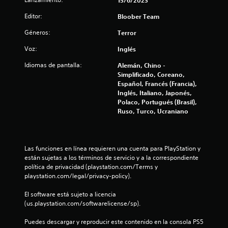
o
Editor:
Bloober Team
t
Géneros:
Terror
a
Voz:
Inglés
l
Idiomas de pantalla:
Alemán, Chino -
Simplificado, Coreano,
d
Español, Francés (Francia),
Inglés, Italiano, Japonés,
e
Polaco, Portugués (Brasil),
Ruso, Turco, Ucraniano
1
2
Las funciones en línea requieren una cuenta para PlayStation y 
9
están sujetas a los términos de servicio y a la correspondiente 
política de privacidad (playstation.com/Terms y 
3
playstation.com/legal/privacy-policy).
c
El software está sujeto a licencia 
(us.playstation.com/softwarelicense/sp).
a
Puedes descargar y reproducir este contenido en la consola PS5 