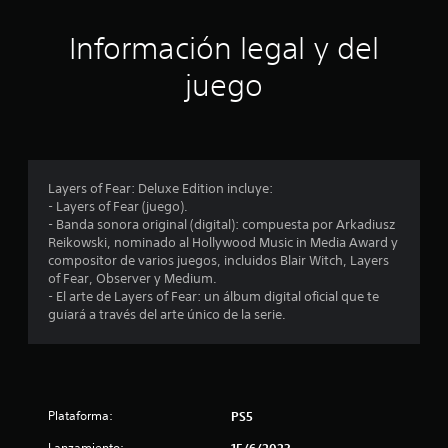
t
Información legal y del
r
juego
e
l
l
Layers of Fear: Deluxe Edition incluye:
a
- Layers of Fear (juego).
- Banda sonora original (digital): compuesta por Arkadiusz
s
Reikowski, nominado al Hollywood Music in Media Award y
compositor de varios juegos, incluidos Blair Witch, Layers
e
of Fear, Observer y Medium.
- El arte de Layers of Fear: un álbum digital oficial que te
n
guiará a través del arte único de la serie.
u
n
Plataforma:
PS5
t
Lanzamiento:
15/6/2023