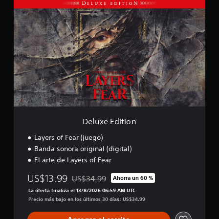
D
a
e
l
l
i
u
f
x
i
e
c
E
a
d
c
i
i
t
o
i
n
o
e
n
s
Deluxe Edition
Layers of Fear (juego)
Banda sonora original (digital)
El arte de Layers of Fear
US$13.99
US$34.99
Ahorra un 60 %
Rebajado del precio original de US$34.99
La oferta finaliza el 13/8/2026 06:59 AM UTC
Precio más bajo en los últimos 30 días: US$34.99