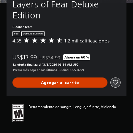
Layers of Fear Deluxe 
Edition
Bloober Team
PS5
DELUXE EDITION
4.35
1.2 mil calificaciones
C
a
l
US$13.99
i
US$34.99
Ahorra un 60 %
Rebajado del precio original de US$34.99
f
La oferta finaliza el 13/8/2026 06:59 AM UTC
i
Precio más bajo en los últimos 30 días: US$34.99
c
a
Agregar al carrito
c
i
ó
n
p
Derramamiento de sangre, Lenguaje fuerte, Violencia
r
o
m
e
d