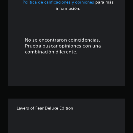
Política de calificaciones y opiniones
para más
o
información.
:
4
.
No se encontraron coincidencias.
Prueba buscar opiniones con una
3
combinación diferente.
5
e
s
t
r
Layers of Fear Deluxe Edition
e
l