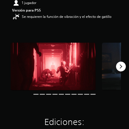
1 jugador
i
o
Versión para PS5
:
Se requieren la función de vibración y el efecto de gatillo
4
.
3
5
e
s
t
r
e
l
l
a
s
d
e
c
i
n
c
o
Ediciones:
e
s