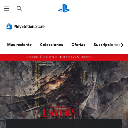
B
u
s
c
a
r
Más reciente
Colecciones
Ofertas
Suscripciones