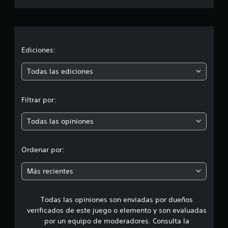
a
c
i
Ediciones:
ó
Todas las ediciones
n
Filtrar por:
p
Todas las opiniones
r
o
Ordenar por:
m
Más recientes
e
Todas las opiniones son enviadas por dueños
d
verificados de este juego o elemento y son evaluadas
i
por un equipo de moderadores. Consulta la