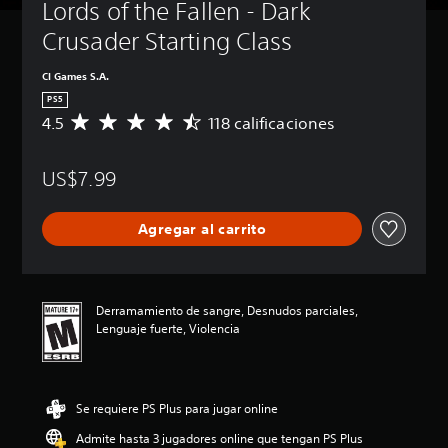
Lords of the Fallen - Dark 
Crusader Starting Class
CI Games S.A.
PS5
4.5
118 calificaciones
C
a
l
US$7.99
i
f
i
Agregar al carrito
c
a
c
i
ó
Derramamiento de sangre, Desnudos parciales,
n
Lenguaje fuerte, Violencia
p
r
o
m
Se requiere PS Plus para jugar online
e
d
Admite hasta 3 jugadores online que tengan PS Plus
i