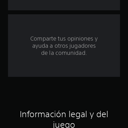
e
c
i
Comparte tus opiniones y
n
ayuda a otros jugadores
c
de la comunidad.
o
e
s
t
r
Información legal y del
e
juego
l