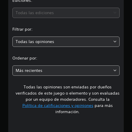
i
Ediciones:
i
c
ó
a
Todas las ediciones
c
n
i
o
Filtrar por:
p
n
e
Todas las opiniones
r
s
o
Ordenar por:
m
Más recientes
e
Todas las opiniones son enviadas por dueños
d
verificados de este juego o elemento y son evaluadas
i
por un equipo de moderadores. Consulta la
Política de calificaciones y opiniones
para más
o
información.
: