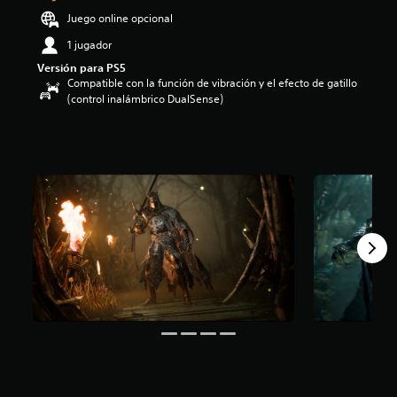
o
Juego online opcional
:
1 jugador
4
.
Versión para PS5
5
Compatible con la función de vibración y el efecto de gatillo
e
(control inalámbrico DualSense)
s
t
r
e
l
l
a
s
d
e
c
i
n
c
o
e
s
t