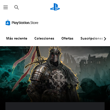
B
u
s
c
a
r
Más reciente
Colecciones
Ofertas
Suscripciones