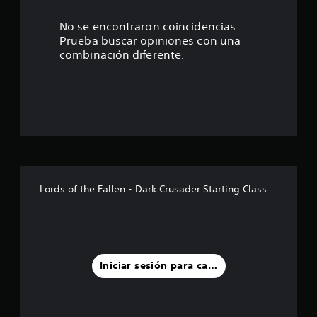
4
.
No se encontraron coincidencias.
Prueba buscar opiniones con una
5
combinación diferente.
e
s
t
r
e
Lords of the Fallen - Dark Crusader Starting Class
l
l
a
Iniciar sesión para calificar
s
d