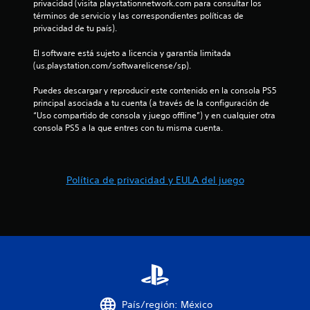
privacidad (visita playstationnetwork.com para consultar los 
d
términos de servicio y las correspondientes políticas de 
privacidad de tu país).
e
El software está sujeto a licencia y garantía limitada 
1
(us.playstation.com/softwarelicense/sp).
Puedes descargar y reproducir este contenido en la consola PS5 
1
principal asociada a tu cuenta (a través de la configuración de 
“Uso compartido de consola y juego offline”) y en cualquier otra 
8
consola PS5 a la que entres con tu misma cuenta.
c
a
Política de privacidad y EULA del juego
l
i
f
i
c
País/región: México