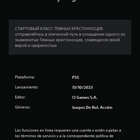
l
a
СТАРТОВЫЙ КЛАСС ТЕМНЫХ КРЕСТОНОСЦЕВ:
s
отправляйтесь в эпический путь в оснащении одного из
знаменитых Темных крестоносцев, славящихся своей
e
верой и свирепостью
n
u
n
Plataforma:
PS5
Lanzamiento:
13/10/2023
t
Editor:
CI Games S.A.
o
Géneros:
Juegos De Rol, Acción
t
a
Las funciones en línea requieren una cuenta y están sujetas a 
l
los términos de servicio y a la correspondiente política de 