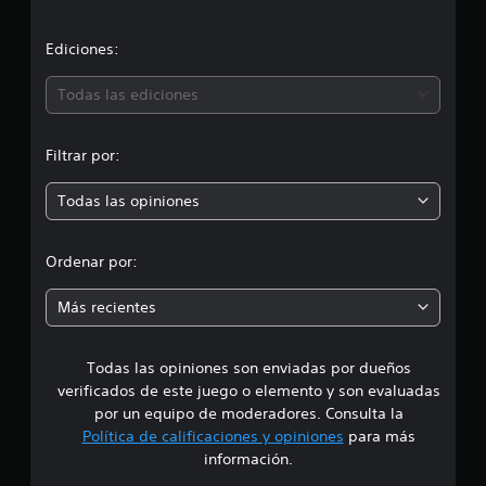
c
f
i
i
Ediciones:
c
a
ó
Todas las ediciones
c
i
n
o
Filtrar por:
n
p
e
s
Todas las opiniones
r
o
Ordenar por:
m
Más recientes
e
Todas las opiniones son enviadas por dueños
d
verificados de este juego o elemento y son evaluadas
i
por un equipo de moderadores. Consulta la
Política de calificaciones y opiniones
para más
o
información.