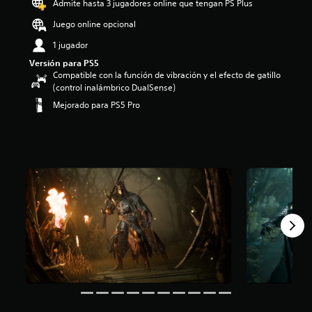
Admite hasta 3 jugadores online que tengan PS Plus
i
o
Juego online opcional
:
1 jugador
4
.
Versión para PS5
7
Compatible con la función de vibración y el efecto de gatillo
2
(control inalámbrico DualSense)
e
Mejorado para PS5 Pro
s
t
r
e
l
l
a
s
d
e
c
i
n
c
o
e
s