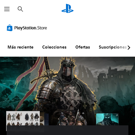
B
u
s
c
a
r
Más reciente
Colecciones
Ofertas
Suscripciones