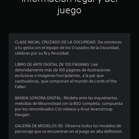
r
juego
e
l
l
CLASE INICIAL CRUZADO DE LA OSCURIDAD: Da comienzo
a
a tu gesta con el equipo de los Cruzados de la Oscuridad,
célebres por su fe y ferocidad.
s
LIBRO DE ARTE DIGITAL DE 100 PÁGINAS: Lee
e
detenidamente más de 100 páginas de ilustraciones
exclusivas e imágenes horripilantes, a la par que
n
cautivadoras, que componen el mundo de Lords of the
Fallen.
u
BANDA SONORA DIGITAL: Ríndete ante las inquietantes
n
melodías de Mournstead con la BSO completa, compuesta
por los renombrados Cris Velasco y Knut Avenstroup
t
Haugen.
o
GALERÍA DE MODELOS 3D: Observa todos los modelos de
personaje que se encuentran en el juego en alta definición.
t