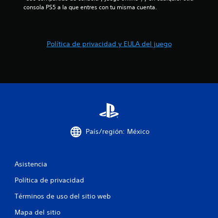
consola PS5 a la que entres con tu misma cuenta.
i
c
Política de privacidad y EULA del juego
a
c
i
o
n
País/región: México
e
s
Asistencia
Política de privacidad
Términos de uso del sitio web
Mapa del sitio