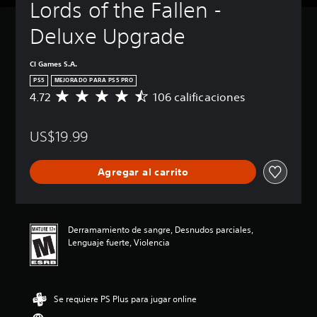
Lords of the Fallen - 
Deluxe Upgrade
CI Games S.A.
PS5
MEJORADO PARA PS5 PRO
4.72
106 calificaciones
C
a
l
US$19.99
i
f
i
Agregar al carrito
c
a
c
i
ó
Derramamiento de sangre, Desnudos parciales,
n
Lenguaje fuerte, Violencia
p
r
o
m
Se requiere PS Plus para jugar online
e
d