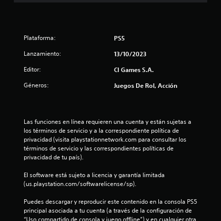
a
l
Plataforma:
PS5
d
Lanzamiento:
13/10/2023
e
Editor:
CI Games S.A.
Géneros:
Juegos De Rol, Acción
1
0
Las funciones en línea requieren una cuenta y están sujetas a 
6
los términos de servicio y a la correspondiente política de 
privacidad (visita playstationnetwork.com para consultar los 
c
términos de servicio y las correspondientes políticas de 
privacidad de tu país).
a
El software está sujeto a licencia y garantía limitada 
l
(us.playstation.com/softwarelicense/sp).
i
Puedes descargar y reproducir este contenido en la consola PS5 
principal asociada a tu cuenta (a través de la configuración de 
f
“Uso compartido de consola y juego offline”) y en cualquier otra 