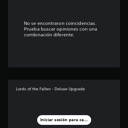
:
4
.
No se encontraron coincidencias.
Prueba buscar opiniones con una
7
combinación diferente.
2
e
s
t
r
Lords of the Fallen - Deluxe Upgrade
e
l
l
Iniciar sesión para calificar