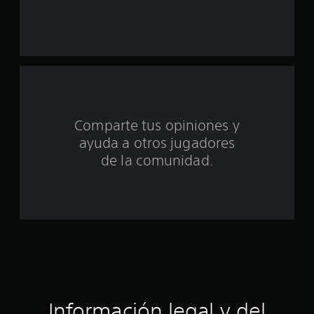
a
s
d
e
c
Comparte tus opiniones y
i
ayuda a otros jugadores
n
de la comunidad.
c
o
e
s
t
Información legal y del