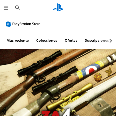
B
u
s
c
a
r
Más reciente
Colecciones
Ofertas
Suscripciones