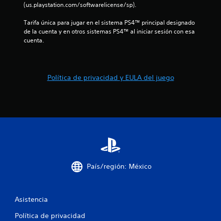
4
(us.playstation.com/softwarelicense/sp).
c
Tarifa única para jugar en el sistema PS4™ principal designado 
de la cuenta y en otros sistemas PS4™ al iniciar sesión con esa 
a
cuenta.
l
i
Política de privacidad y EULA del juego
f
i
c
a
c
País/región: México
i
o
Asistencia
Política de privacidad
n