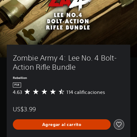
Zombie Army 4: Lee No. 4 Bolt-
Action Rifle Bundle
Rebellion
PS4
4.63
114 calificaciones
C
a
l
US$3.99
i
f
i
Agregar al carrito
c
a
c