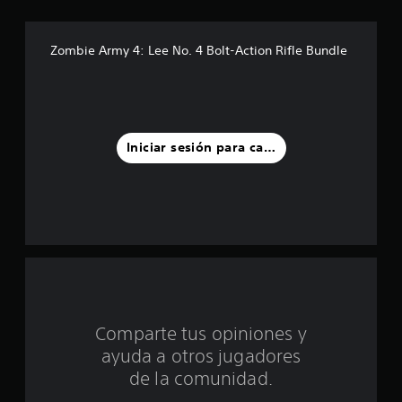
t
r
Zombie Army 4: Lee No. 4 Bolt-Action Rifle Bundle
e
l
l
Iniciar sesión para calificar
a
s
d
e
c
Comparte tus opiniones y
i
ayuda a otros jugadores
n
de la comunidad.