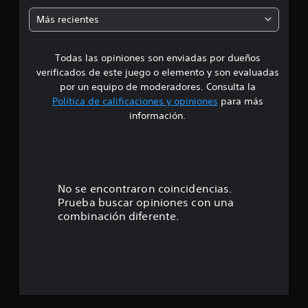
m
Más recientes
e
Todas las opiniones son enviadas por dueños
d
verificados de este juego o elemento y son evaluadas
i
por un equipo de moderadores. Consulta la
Política de calificaciones y opiniones
para más
o
información.
:
4
.
No se encontraron coincidencias.
Prueba buscar opiniones con una
6
combinación diferente.
3
e
s