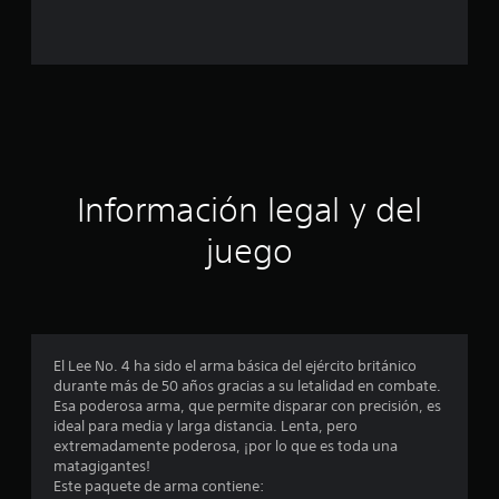
c
o
e
s
t
Información legal y del
r
juego
e
l
l
El Lee No. 4 ha sido el arma básica del ejército británico
a
durante más de 50 años gracias a su letalidad en combate.
Esa poderosa arma, que permite disparar con precisión, es
s
ideal para media y larga distancia. Lenta, pero
extremadamente poderosa, ¡por lo que es toda una
e
matagigantes!
Este paquete de arma contiene: