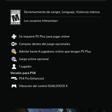
i
ó
Derramamiento de sangre, Lenguaje, Violencia intensa
n
p
Los usuarios interactúan
r
o
m
e
Se requiere PS Plus para jugar online
d
Compras dentro del juego opcionales
i
o
Admite hasta 4 jugadores online que tengan PS Plus
:
4
Juego online opcional
.
1 jugador
6
3
Versión para PS4
e
PS4 Pro Enhanced
s
t
Vibración del control DUALSHOCK 4
r
e
l
l
a
s