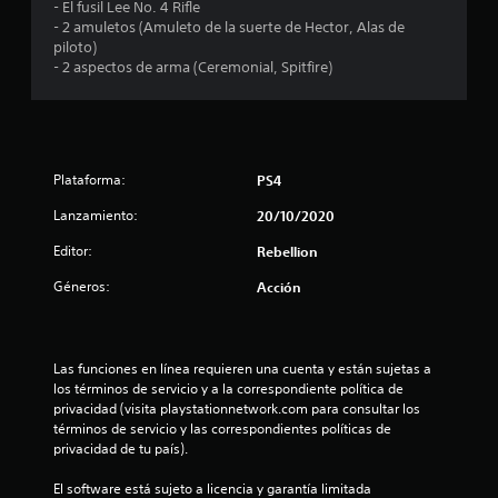
n
- El fusil Lee No. 4 Rifle
- 2 amuletos (Amuleto de la suerte de Hector, Alas de
u
piloto)
- 2 aspectos de arma (Ceremonial, Spitfire)
n
t
o
Plataforma:
PS4
t
Lanzamiento:
20/10/2020
a
Editor:
Rebellion
l
Géneros:
Acción
d
e
Las funciones en línea requieren una cuenta y están sujetas a 
los términos de servicio y a la correspondiente política de 
privacidad (visita playstationnetwork.com para consultar los 
1
términos de servicio y las correspondientes políticas de 
privacidad de tu país).
1
El software está sujeto a licencia y garantía limitada 