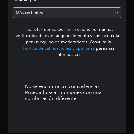
m
Más recientes
e
Todas las opiniones son enviadas por dueños
d
verificados de este juego o elemento y son evaluadas
i
por un equipo de moderadores. Consulta la
Política de calificaciones y opiniones
para más
o
información.
:
4
.
No se encontraron coincidencias.
Prueba buscar opiniones con una
6
combinación diferente.
5
e
s