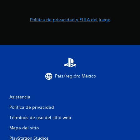
1
c
Política de privacidad y EULA del juego
a
l
i
f
i
País/región: México
c
a
Asistencia
c
Política de privacidad
Términos de uso del sitio web
i
Mapa del sitio
o
PlayStation Studios