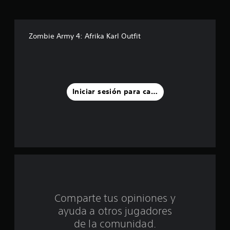
t
r
Zombie Army 4: Afrika Karl Outfit
e
l
l
Iniciar sesión para calificar
a
s
d
e
c
Comparte tus opiniones y
i
ayuda a otros jugadores
n
de la comunidad.