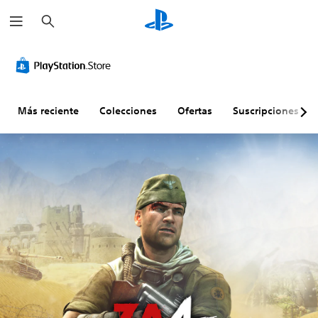
B
u
s
c
a
r
Más reciente
Colecciones
Ofertas
Suscripciones