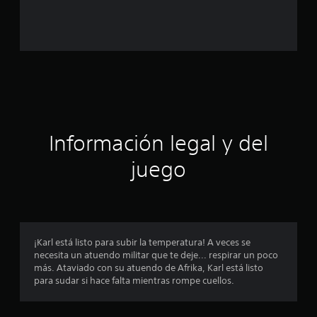
c
o
e
s
t
Información legal y del
r
juego
e
l
l
¡Karl está listo para subir la temperatura! A veces se
a
necesita un atuendo militar que te deje... respirar un poco
más. Ataviado con su atuendo de Afrika, Karl está listo
s
para sudar si hace falta mientras rompe cuellos.
e