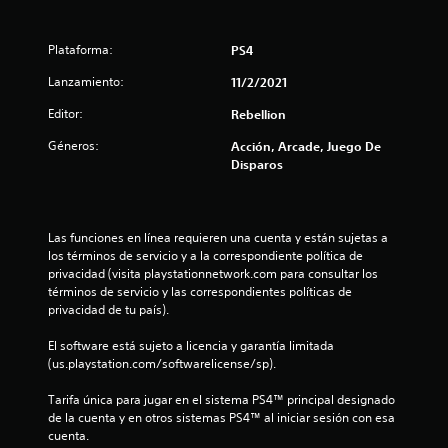
n
u
Plataforma:
PS4
Lanzamiento:
11/2/2021
n
Editor:
Rebellion
t
Géneros:
Acción, Arcade, Juego De
o
Disparos
t
a
Las funciones en línea requieren una cuenta y están sujetas a 
los términos de servicio y a la correspondiente política de 
l
privacidad (visita playstationnetwork.com para consultar los 
términos de servicio y las correspondientes políticas de 
d
privacidad de tu país).
e
El software está sujeto a licencia y garantía limitada 
(us.playstation.com/softwarelicense/sp).
1
Tarifa única para jugar en el sistema PS4™ principal designado 
de la cuenta y en otros sistemas PS4™ al iniciar sesión con esa 
0
cuenta.