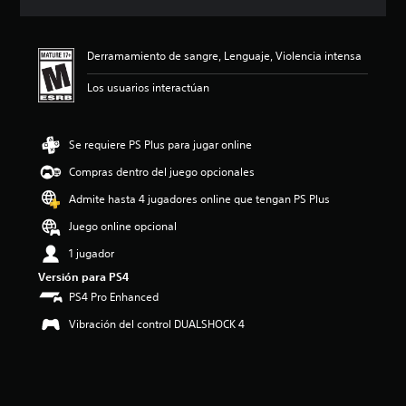
c
i
ó
Derramamiento de sangre, Lenguaje, Violencia intensa
n
p
Los usuarios interactúan
r
o
m
e
Se requiere PS Plus para jugar online
d
Compras dentro del juego opcionales
i
o
Admite hasta 4 jugadores online que tengan PS Plus
:
4
Juego online opcional
.
1 jugador
6
5
Versión para PS4
e
PS4 Pro Enhanced
s
t
Vibración del control DUALSHOCK 4
r
e
l
l
a