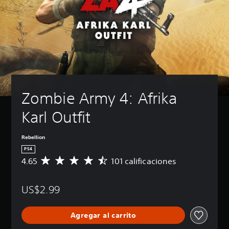
Zombie Army 4: Afrika 
Karl Outfit
Rebellion
PS4
4.65
101 calificaciones
C
a
l
US$2.99
i
f
i
Agregar al carrito
c
a