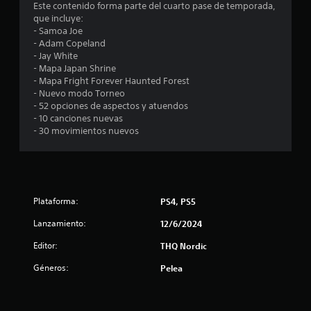
Este contenido forma parte del cuarto pase de temporada,
u
que incluye:
- Samoa Joe
n
- Adam Copeland
- Jay White
t
- Mapa Japan Shrine
- Mapa Fright Forever Haunted Forest
o
- Nuevo modo Torneo
- 52 opciones de aspectos y atuendos
t
- 10 canciones nuevas
- 30 movimientos nuevos
a
l
d
Plataforma:
PS4, PS5
e
Lanzamiento:
12/6/2024
1
Editor:
THQ Nordic
Géneros:
Pelea
5
c