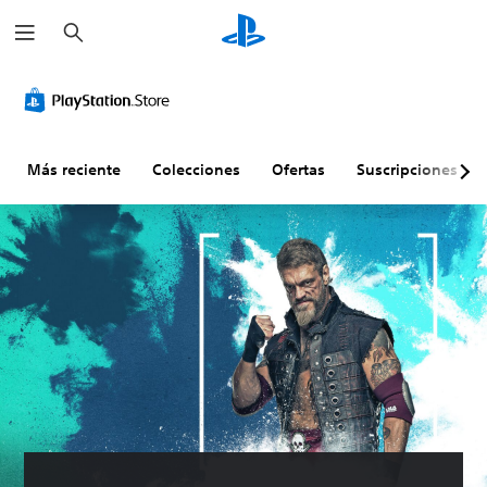
B
u
s
c
a
r
Más reciente
Colecciones
Ofertas
Suscripciones