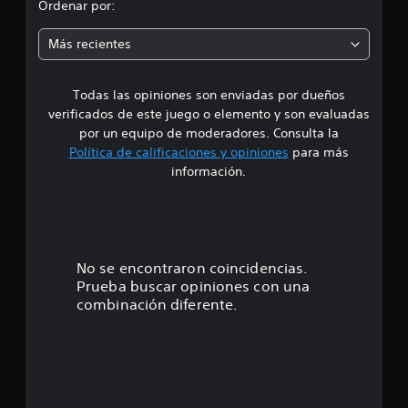
o
c
Ordenar por:
a
m
c
Más recientes
i
e
o
n
Todas las opiniones son enviadas por dueños
d
e
verificados de este juego o elemento y son evaluadas
s
i
por un equipo de moderadores. Consulta la
Política de calificaciones y opiniones
para más
o
información.
:
4
.
No se encontraron coincidencias.
Prueba buscar opiniones con una
2
combinación diferente.
e
s
t