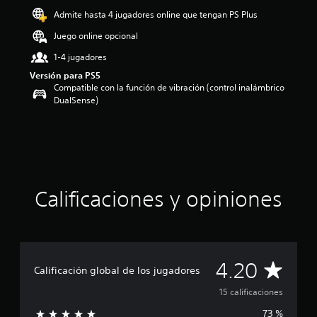
o
Admite hasta 4 jugadores online que tengan PS Plus
:
Juego online opcional
4
.
1-4 jugadores
2
Versión para PS5
e
Compatible con la función de vibración (control inalámbrico
s
DualSense)
t
r
e
l
l
a
s
d
Calificaciones y opiniones
e
c
i
n
c
C
4.20
o
Calificación global de los jugadores
e
a
15 calificaciones
s
t
73 %