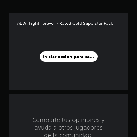
r
e
AEW: Fight Forever - Rated Gold Superstar Pack
l
l
a
Iniciar sesión para calificar
s
d
e
c
i
Comparte tus opiniones y
n
ayuda a otros jugadores
c
de la comunidad.