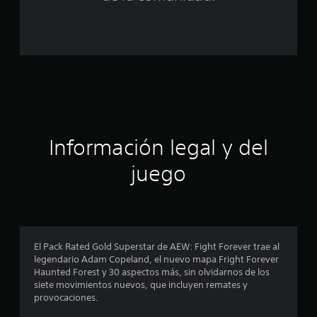
o
e
s
t
r
Información legal y del
e
juego
l
l
a
El Pack Rated Gold Superstar de AEW: Fight Forever trae al
s
legendario Adam Copeland, el nuevo mapa Fright Forever
Haunted Forest y 30 aspectos más, sin olvidarnos de los
e
siete movimientos nuevos, que incluyen remates y
provocaciones.
n