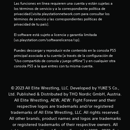
Las funciones en línea requieren una cuenta y están sujetas a 
a
los términos de servicio y a la correspondiente política de 
privacidad (visita playstationnetwork.com para consultar los 
l
términos de servicio y las correspondientes políticas de 
privacidad de tu país).
i
El software está sujeto a licencia y garantía limitada 
f
(us.playstation.com/softwarelicense/sp).
i
Puedes descargar y reproducir este contenido en la consola PS5 
principal asociada a tu cuenta (a través de la configuración de 
c
“Uso compartido de consola y juego offline”) y en cualquier otra 
consola PS5 a la que entres con tu misma cuenta.
a
c
© 2023 All Elite Wrestling, LLC. Developed by YUKE’S Co.,
i
Ltd. Published & Distributed by THQ Nordic GmbH, Austria.
All Elite Wrestling, AEW, AEW: Fight Forever and their
o
respective logos are trademarks and/or registered
n
trademarks of All Elite Wrestling, LLC. All rights reserved.
All other brands, product names and logos are trademarks
e
or registered trademarks of their respective owners. All