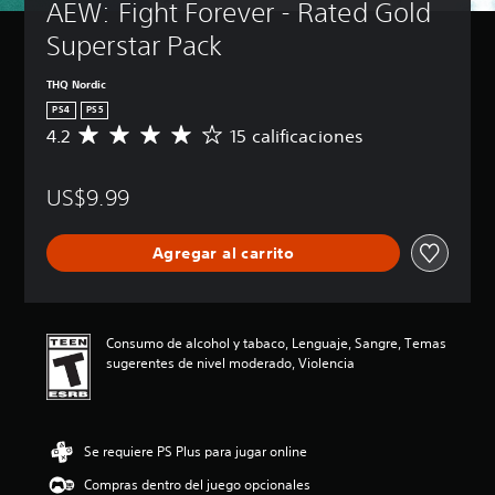
AEW: Fight Forever - Rated Gold 
Superstar Pack
THQ Nordic
PS4
PS5
4.2
15 calificaciones
C
a
l
US$9.99
i
f
i
Agregar al carrito
c
a
c
i
ó
Consumo de alcohol y tabaco, Lenguaje, Sangre, Temas
n
sugerentes de nivel moderado, Violencia
p
r
o
m
Se requiere PS Plus para jugar online
e
d
Compras dentro del juego opcionales
i