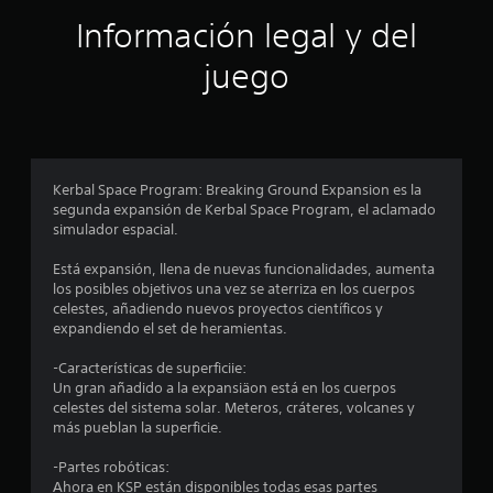
t
Información legal y del
r
juego
e
l
l
Kerbal Space Program: Breaking Ground Expansion es la
a
segunda expansión de Kerbal Space Program, el aclamado
simulador espacial.
s
Está expansión, llena de nuevas funcionalidades, aumenta
e
los posibles objetivos una vez se aterriza en los cuerpos
celestes, añadiendo nuevos proyectos científicos y
n
expandiendo el set de heramientas.
u
-Características de superficiie:
Un gran añadido a la expansiäon está en los cuerpos
n
celestes del sistema solar. Meteros, cráteres, volcanes y
más pueblan la superficie.
t
-Partes robóticas:
o
Ahora en KSP están disponibles todas esas partes