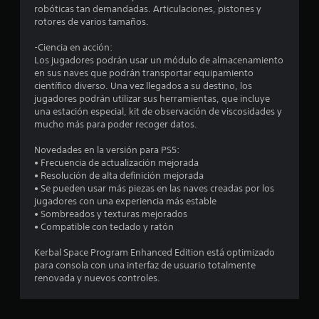
robóticas tan demandadas. Articulaciones, pistones y
t
rotores de varios tamaños.
a
-Ciencia en acción:
Los jugadores podrán usar un módulo de almacenamiento
l
en sus naves que podrán transportar equipamiento
científico diverso. Una vez llegados a su destino, los
d
jugadores podrán utilizar sus herramientas, que incluye
una estación especial, kit de observación de viscosidades y
mucho más para poder recoger datos.
e
Novedades en la versión para PS5:
4
• Frecuencia de actualización mejorada
• Resolución de alta definición mejorada
4
• Se pueden usar más piezas en las naves creadas por los
jugadores con una experiencia más estable
c
• Sombreados y texturas mejorados
• Compatible con teclado y ratón
a
Kerbal Space Program Enhanced Edition está optimizado
l
para consola con una interfaz de usuario totalmente
renovada y nuevos controles.
i
f