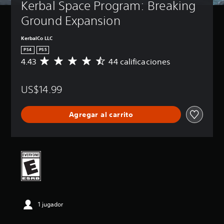
Kerbal Space Program: Breaking 
Ground Expansion
KerbalCo LLC
PS4
PS5
4.43
44 calificaciones
C
a
l
US$14.99
i
f
i
Agregar al carrito
c
a
c
i
ó
n
p
r
o
m
1 jugador
e
d
i