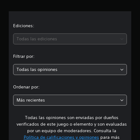
t
a
r
e
c
l
l
i
Ediciones:
a
s
ó
Todas las ediciones
e
n
n
u
Filtrar por:
n
p
t
o
Todas las opiniones
r
t
a
o
l
Ordenar por:
d
m
e
Más recientes
4
e
4
c
Todas las opiniones son enviadas por dueños
d
a
verificados de este juego o elemento y son evaluadas
l
i
i
por un equipo de moderadores. Consulta la
f
Política de calificaciones y opiniones
para más