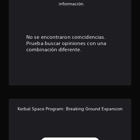
o
i
información.
c
:
a
c
i
4
o
n
.
No se encontraron coincidencias.
e
Prueba buscar opiniones con una
s
4
combinación diferente.
3
e
s
t
r
Kerbal Space Program: Breaking Ground Expansion
e
l