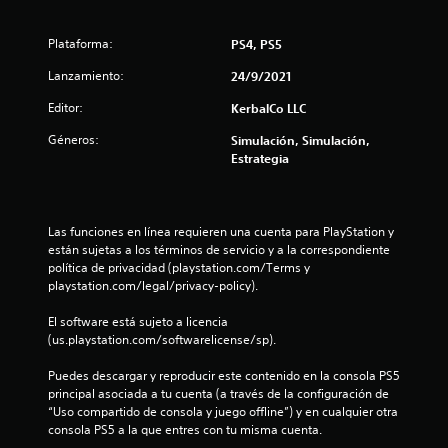
i
Plataforma:
PS4, PS5
c
Lanzamiento:
24/9/2021
a
Editor:
KerbalCo LLC
c
Géneros:
Simulación, Simulación,
Estrategia
i
o
Las funciones en línea requieren una cuenta para PlayStation y 
n
están sujetas a los términos de servicio y a la correspondiente 
política de privacidad (playstation.com/Terms y 
e
playstation.com/legal/privacy-policy).
s
El software está sujeto a licencia 
(us.playstation.com/softwarelicense/sp).
Puedes descargar y reproducir este contenido en la consola PS5 
principal asociada a tu cuenta (a través de la configuración de 
“Uso compartido de consola y juego offline”) y en cualquier otra 
consola PS5 a la que entres con tu misma cuenta.