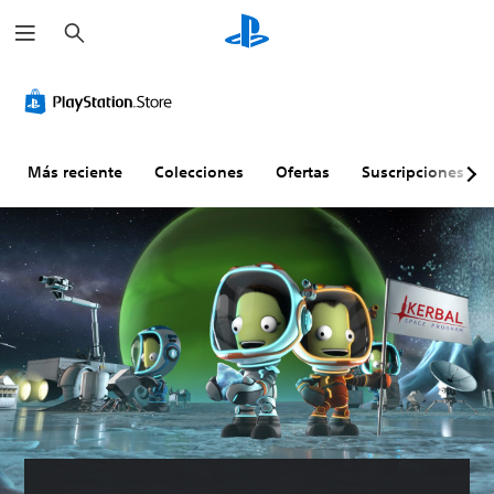
B
u
s
c
a
r
Más reciente
Colecciones
Ofertas
Suscripciones