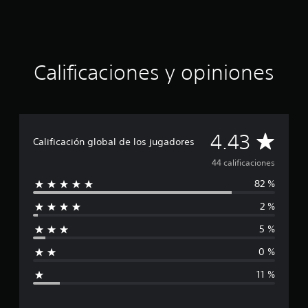
o
:
4
.
4
Calificaciones y opiniones
3
e
s
t
r
C
4.43
e
Calificación global de los jugadores
l
a
l
44 calificaciones
a
82 %
l
s
d
2 %
e
i
c
5 %
i
f
n
0 %
c
i
o
11 %
e
c
s