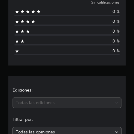
i
Sin calificaciones
0 %
n
0 %
c
0 %
a
0 %
l
0 %
i
f
i
c
Ediciones:
a
Todas las ediciones
c
Filtrar por:
i
Todas las opiniones