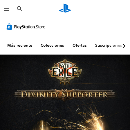
B
u
s
c
a
r
Más reciente
Colecciones
Ofertas
Suscripciones