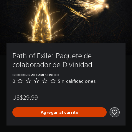
Path of Exile: Paquete de 
colaborador de Divinidad
GRINDING GEAR GAMES LIMITED
0
Sin calificaciones
S
i
n
US$29.99
c
a
l
Agregar al carrito
i
f
i
c