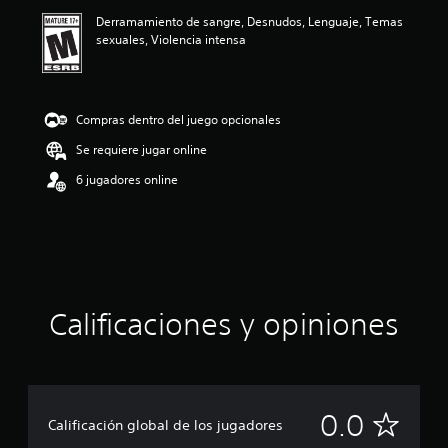
a
Derramamiento de sangre, Desnudos, Lenguaje, Temas
c
sexuales, Violencia intensa
i
o
n
e
s
Compras dentro del juego opcionales
Se requiere jugar online
6 jugadores online
Calificaciones y opiniones
S
0.0
Calificación global de los jugadores